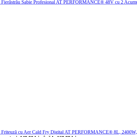
Fierăstrău Sabie Profesional AT PERFORMANCE® 48V cu 2 Acumul
Friteuză cu Aer Cald Fry Digital AT PERFORMANCE® 8L, 2400W, 