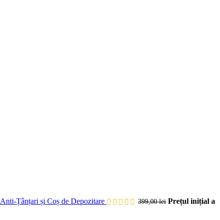
 Anti-Țânțari și Coș de Depozitare
Prețul inițial a
399,00
lei