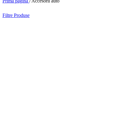
Prima pagină
/
Accesorii auto
Filtre Produse
-69%
Vizualizare rapidă
Adăugați la favorite
Adaptor de priza 220V, cu 2 Porturi USB, Intrare AC
(0)
Prețul inițial a fost: 129,99 lei.
39,99
lei
Prețul curent este:
129,99
lei
Adaugă în coș
-48%
Vizualizare rapidă
Adăugați la favorite
Aspirator Auto Portabil HALEY HY-3921, 4 în 1 – As