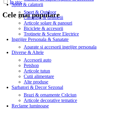
In stoc
Sport & calatorii
Sport & Outdoor
Cele mai populare
Camping & drumetii
Articole solare & panouri
Biciclete & accesorii
Trotinete & Scutere Electrice
Ingrijire Personala & Sanatate
Aparate si accesorii ingrijire personala
Diverse & Altele
Accesorii auto
Petshop
Articole tutun
Cutii alimentare
Alte produse
Sarbatori & Decor Sezonal
Brazi & ornamente Crăciun
Articole decorative tematice
Reclame luminoase