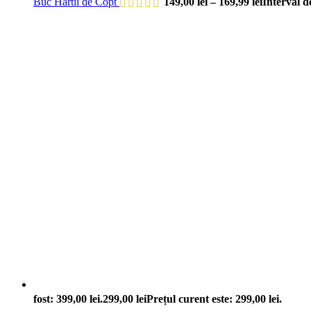
Buc Hârtii de Copt
149,00
lei
–
169,99
lei
Interval d
fost: 399,00 lei.
299,00
lei
Prețul curent este: 299,00 lei.