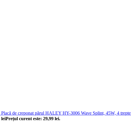
Placă de creponat părul HALEY HY-3006 Wave Splint, 45W, 4 trepte de 
9
lei
Prețul curent este: 29,99 lei.