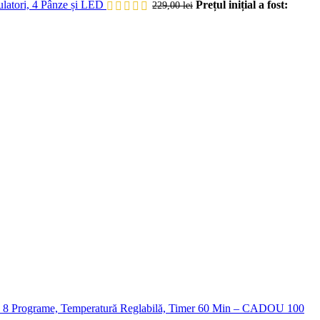
atori, 4 Pânze și LED
Prețul inițial a fost:
229,00
lei
8 Programe, Temperatură Reglabilă, Timer 60 Min – CADOU 100