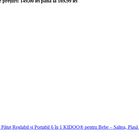
e prețuri: 149,00 lei până la 169,99 lei
Pătuț Reglabil și Portabil 6 în 1 KIDOO® pentru Bebe – Saltea, Plasă