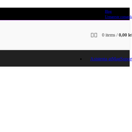
Blog
Urmareste comand
0
items
/
0,00
le
Asistenta atMag
Supor