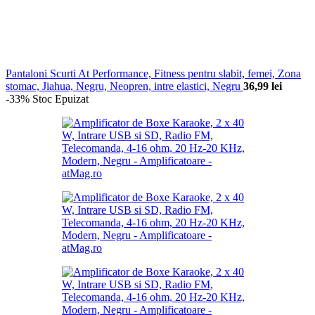
Pantaloni Scurti At Performance, Fitness pentru slabit, femei, Zona
stomac, Jiahua, Negru, Neopren, intre elastici, Negru
36,99
lei
-33%
Stoc Epuizat