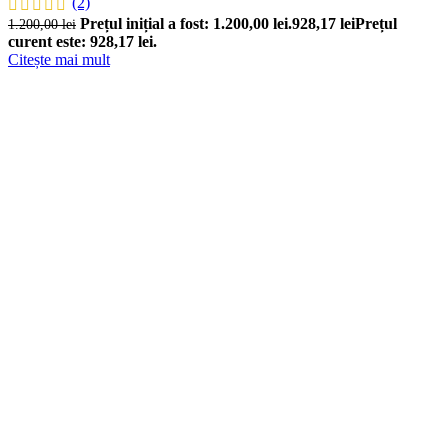
(2)
Prețul inițial a fost: 1.200,00 lei.
928,17
lei
Prețul
1.200,00
lei
curent este: 928,17 lei.
Citește mai mult