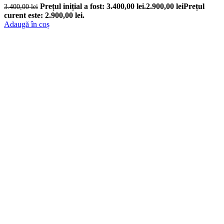
Prețul inițial a fost: 3.400,00 lei.
2.900,00
lei
Prețul
3.400,00
lei
curent este: 2.900,00 lei.
Adaugă în coș