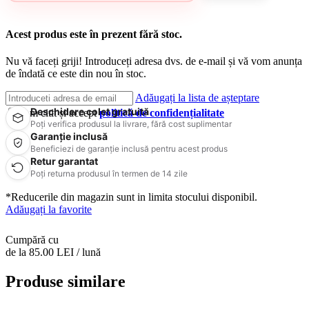
Acest produs este în prezent fără stoc.
Nu vă faceți griji! Introduceți adresa dvs. de e-mail și vă vom anunța
de îndată ce este din nou în stoc.
Adăugați la lista de așteptare
Deschidere colet gratuită
Am citit și accept
politică de confidențialitate
Poți verifica produsul la livrare, fără cost suplimentar
Garanție inclusă
Beneficiezi de garanție inclusă pentru acest produs
Retur garantat
Poți returna produsul în termen de 14 zile
*Reducerile din magazin sunt in limita stocului disponibil.
Adăugați la favorite
Cumpără cu
de la 85.00 LEI / lună
Produse similare