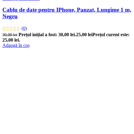
Cablu de date pentru IPhone, Panzat, Lungime 1 m,
Negru
(0)
Prețul inițial a fost: 30,00 lei.
25,00
lei
Prețul curent este:
30,00
lei
25,00 lei.
Adaugă în coș