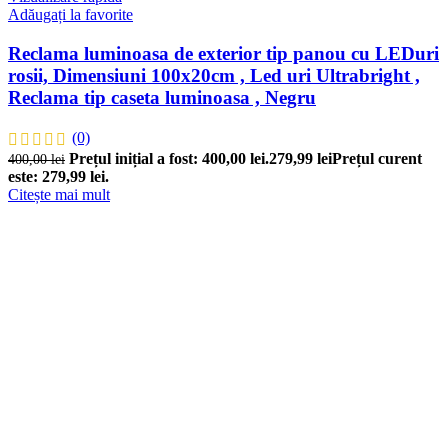
Adăugați la favorite
Reclama luminoasa de exterior tip panou cu LEDuri
rosii, Dimensiuni 100x20cm , Led uri Ultrabright ,
Reclama tip caseta luminoasa , Negru
(0)
Prețul inițial a fost: 400,00 lei.
279,99
lei
Prețul curent
400,00
lei
este: 279,99 lei.
Citește mai mult