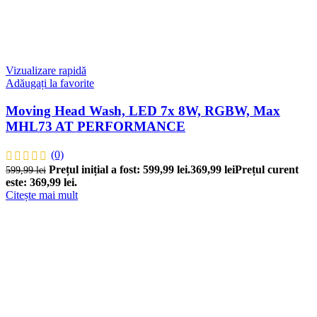
Vizualizare rapidă
Adăugați la favorite
Moving Head Wash, LED 7x 8W, RGBW, Max
MHL73 AT PERFORMANCE
(0)
Prețul inițial a fost: 599,99 lei.
369,99
lei
Prețul curent
599,99
lei
este: 369,99 lei.
Citește mai mult