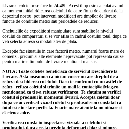
Livrarea coletelor se face in 24-48h. Acest timp este calculat avand
ca moment initial ridicarea coletului de catre firma de curierat de la
depozitul nostru, pot interveni modificari are timpilor de livrare
functie de conditiile meteo sau perioadele de reduceri.
Cheltuielile de expeditie si manipulare sunt stabilite la nivelul
cosului de cumparaturi si se vor afisa in cadrul costului total, dupa ce
veti selecta adresa si modalitatea de plata.
Exceptie fac situatiile in care factorii meteo, numarul foarte mare de
comenzi, precum si alte elemente neprevazute pot reprezenta cauze
pentru marirea timpului de livrare mentionat mai sus.
NOTA:
Toate coletele beneficiaza de serviciul Deschidere la
Livrare. Asta inseamna ca niciun curier nu are dreptul de a
refuza deschiderea coletului. Daca te confrunti cu un astfel de
refuz, refuza coletul si trimite un mail la contact@atMag.ro,
mentionand ca ti s-a refuzat verificarea.
Te sfatuim sa verifici
coletul si produsul in momentul livrarii. Accepta coletul doar
dupa ce ai verificat vizual coletul si produsul si ai constatat ca
totul este in stare perfecta. Foarte mare atentie la monitoare si
electrocasnice.
Verificarea consta in inspectarea vizuala a coletului si
produsului, daca acesta prezinta deformari chiar si minore,