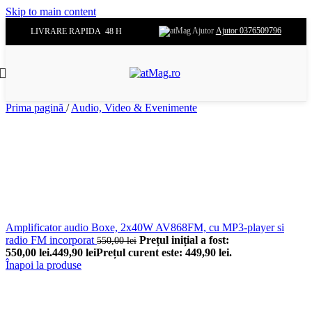
Skip to main content
Ajutor 0376509796
LIVRARE RAPIDA 48 H
Prima pagină
/
Audio, Video & Evenimente
Amplificator audio Boxe, 2x40W AV868FM, cu MP3-player si
radio FM incorporat
Prețul inițial a fost:
550,00
lei
550,00 lei.
449,90
lei
Prețul curent este: 449,90 lei.
Înapoi la produse