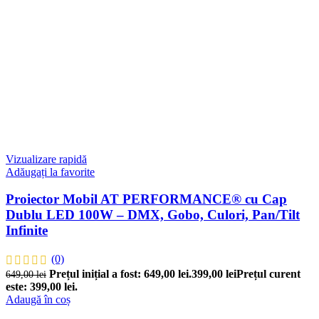
Vizualizare rapidă
Adăugați la favorite
Proiector Mobil AT PERFORMANCE® cu Cap
Dublu LED 100W – DMX, Gobo, Culori, Pan/Tilt
Infinite
(0)
Prețul inițial a fost: 649,00 lei.
399,00
lei
Prețul curent
649,00
lei
este: 399,00 lei.
Adaugă în coș