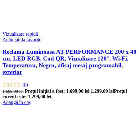
Vizualizare rapidă
Adăugați la favorite
Reclama Luminoasa AT PERFORMANCE 200 x 40
cm, LED RGB, Cod QR, Vizualizare 120°, Wi-Fi,
Temperatura, Negru, afisaj mesaj programabil,
exterior
(0)
Prețul inițial a fost: 1.699,00 lei.
1.299,00
lei
Prețul
1.699,00
lei
curent este: 1.299,00 lei.
Adaugă în coș