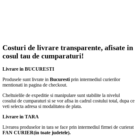
– sensibilitate de intrare 0,25 mV-220 mV
– SNR (Raport semnal / zgomot) -100dbn
– sursa de alimentare: 220-240Vac/50Hz / / 12Vc-5A
– greutatea: 3,35Kg
Pachetul contine :
– Amplificator Profesional Karaoke FM/USB/
– instructiuni de folosire
Costuri de livrare transparente, afisate in
– Telecomanda
cosul tau de cumparaturi!
Livrare in BUCURESTI
Produsele sunt livrate in
Bucuresti
prin intermediul curierilor
mentionati in pagina de checkout.
Cheltuielile de expeditie si manipulare sunt stabilite la nivelul
cosului de cumparaturi si se vor afisa in cadrul costului total, dupa ce
veti selecta adresa si modalitatea de plata.
Livrare in TARA
Livrarea produselor in tara se face prin intermediul firmei de curierat
FAN CURIER(in toate judetele).