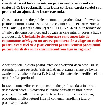
specificati acest lucru pe intr-un proces verbal intocmit cu
curierul.
Orice reclamatie ulterioara conform careia coletul sau
produsul au ajuns deteriorate este nula.
Consumatorul are dreptul de a returna un produs, fara a fi nevoit sa
justifice returul si fara a suporta alte costuri decat cele prevazute la
art.13 alin.(3) si art.14 alin.(2) din O.U.G Nr.34/2014, in termen de
14 zile calendaristice incepand cu ziua in care intra in posesia fizica
a produsului.
Cheltuielile de returnare sunt suportate de
consumator. atMag.ro nu are raspunderea de a alege un curier
pentru dvs si nici de a plati curierul pentru returul produsului
pe care doriti dvs sa il returnati confrom legii in vigoare!
Acest serviciu iti ofera posibilitatea de a
verifica
daca produsul se
prezinta in stare perfecta (este sigilat, nu prezinta semne de lovire,
zgarieturi sau alte deformari), NU si posibilitatea de a verifica tehnic
(testa/proba) produsul.
In cazul comenzilor ce contin mai multe produse, daca in urma
deschiderii coletului/coletelor la livrare constati ca unul dintre
produse nu se afla in stare perfecta si decizi refuzarea acestuia,
procedura implica returul intregii comenzii, implicit a tuturor
produselor livrate.