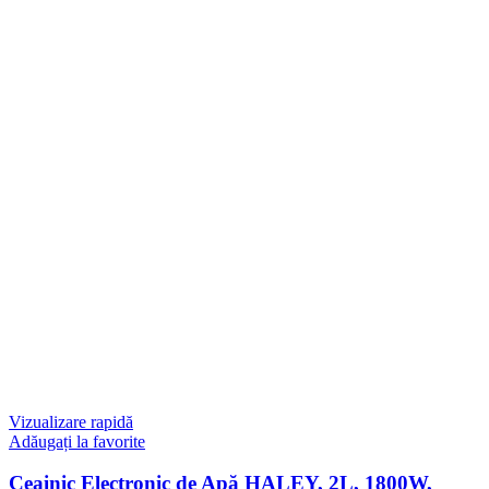
Vizualizare rapidă
Adăugați la favorite
Ceainic Electronic de Apă HALEY, 2L, 1800W,