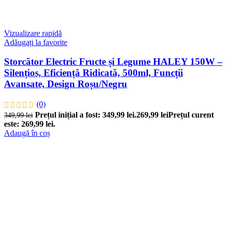
Vizualizare rapidă
Adăugați la favorite
Storcător Electric Fructe și Legume HALEY 150W –
Silențios, Eficiență Ridicată, 500ml, Funcții
Avansate, Design Roșu/Negru
(0)
Prețul inițial a fost: 349,99 lei.
269,99
lei
Prețul curent
349,99
lei
este: 269,99 lei.
Adaugă în coș