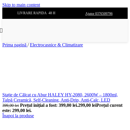
Skip to main content
LIVRARE RAPIDA 48 H
Ajutor 0376509796
Prima pagină
/
Electrocasnice & Climatizare
Stație de Călcat cu Abur HALEY HY-2080, 2600W – 1800ml,
Talpă Ceramică, Self-Cleaning, Anti-Drip, Anti-Calc, LED
Prețul inițial a fost: 399,00 lei.
299,00
lei
Prețul curent
399,00
lei
este: 299,00 lei.
Înapoi la produse