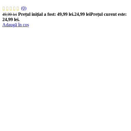
(0)
Prețul inițial a fost: 49,99 lei.
24,99
lei
Prețul curent este:
49,99
lei
24,99 lei.
Adaugă în coș