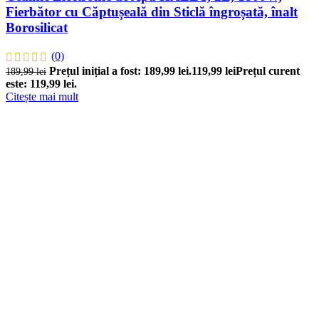
Fierbător cu Căptușeală din Sticlă îngroșată, înalt
Borosilicat
(0)
Prețul inițial a fost: 189,99 lei.
119,99
lei
Prețul curent
189,99
lei
este: 119,99 lei.
Citește mai mult