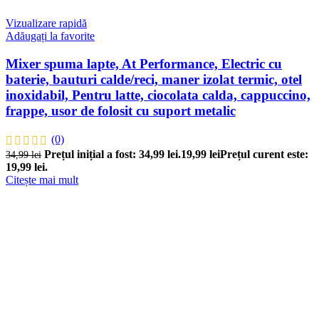
Vizualizare rapidă
Adăugați la favorite
Mixer spuma lapte, At Performance, Electric cu
baterie, bauturi calde/reci, maner izolat termic, otel
inoxidabil, Pentru latte, ciocolata calda, cappuccino,
frappe, usor de folosit cu suport metalic
(0)
Prețul inițial a fost: 34,99 lei.
19,99
lei
Prețul curent este:
34,99
lei
19,99 lei.
Citește mai mult