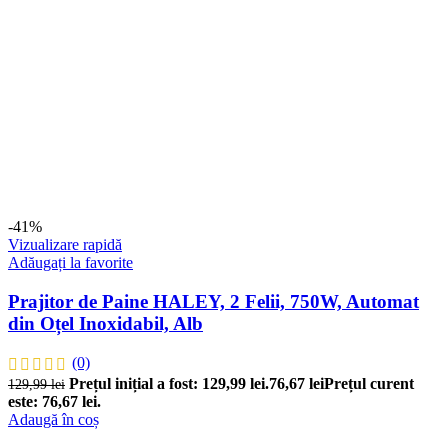
-41%
Vizualizare rapidă
Adăugați la favorite
Prajitor de Paine HALEY, 2 Felii, 750W, Automat
din Oțel Inoxidabil, Alb
(0)
Prețul inițial a fost: 129,99 lei.
76,67
lei
Prețul curent
129,99
lei
este: 76,67 lei.
Adaugă în coș