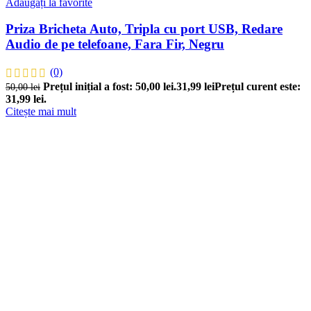
Adăugați la favorite
Priza Bricheta Auto, Tripla cu port USB, Redare
Audio de pe telefoane, Fara Fir, Negru
(0)
Prețul inițial a fost: 50,00 lei.
31,99
lei
Prețul curent este:
50,00
lei
31,99 lei.
Citește mai mult