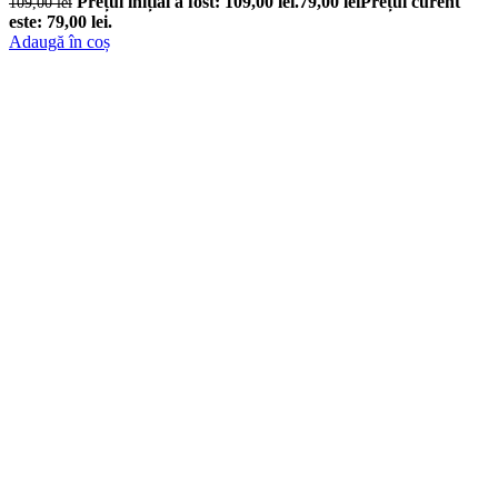
Prețul inițial a fost: 109,00 lei.
79,00
lei
Prețul curent
109,00
lei
este: 79,00 lei.
Adaugă în coș