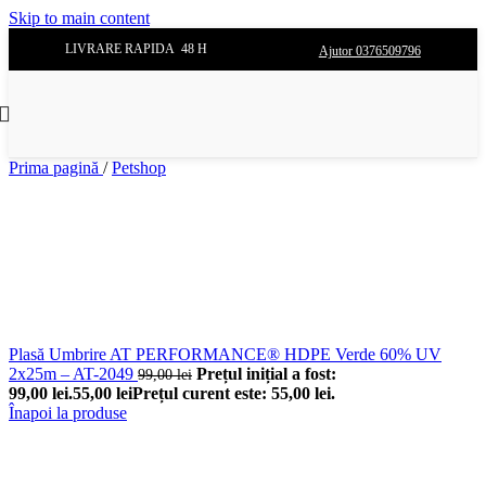
Skip to main content
LIVRARE RAPIDA 48 H
Ajutor 0376509796
Prima pagină
/
Petshop
Plasă Umbrire AT PERFORMANCE® HDPE Verde 60% UV
2x25m – AT-2049
Prețul inițial a fost:
99,00
lei
99,00 lei.
55,00
lei
Prețul curent este: 55,00 lei.
Înapoi la produse