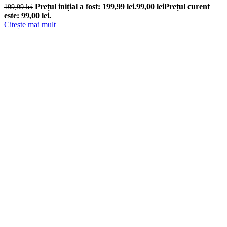
Prețul inițial a fost: 199,99 lei.
99,00
lei
Prețul curent
199,99
lei
este: 99,00 lei.
Citește mai mult