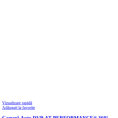
Vizualizare rapidă
Adăugați la favorite
Cameră Auto DVR AT PERFORMANCE® 360°