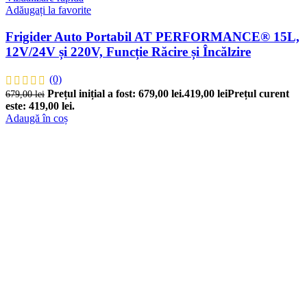
Adăugați la favorite
Frigider Auto Portabil AT PERFORMANCE® 15L,
12V/24V și 220V, Funcție Răcire și Încălzire
(0)
Prețul inițial a fost: 679,00 lei.
419,00
lei
Prețul curent
679,00
lei
este: 419,00 lei.
Adaugă în coș