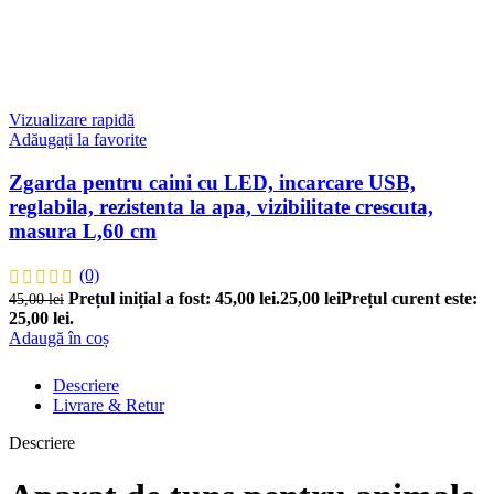
Vizualizare rapidă
Adăugați la favorite
Zgarda pentru caini cu LED, incarcare USB,
reglabila, rezistenta la apa, vizibilitate crescuta,
masura L,60 cm
(0)
Prețul inițial a fost: 45,00 lei.
25,00
lei
Prețul curent este:
45,00
lei
25,00 lei.
Adaugă în coș
Descriere
Livrare & Retur
Descriere