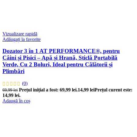
Vizualizare rapidă
Adăugați la favorite
Dozator 3 în 1 AT PERFORMANCE®, pentru
Câini și Pisici – Apă și Hrană, Sticlă Portabilă
Verde, Cu 2 Boluri, Ideal pentru Călătorii și
Plimbări
(0)
Prețul inițial a fost: 69,99 lei.
14,99
lei
Prețul curent este:
69,99
lei
14,99 lei.
Adaugă în coș