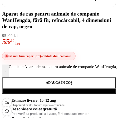
Aparat de ras pentru animale de companie
WanHengda, fără fir, reîncărcabil, 4 dimensiuni
de cap, negru
95
,00
lei
55
,00
lei
Cel mai bun raport preț-calitate din România.
Cantitate Aparat de ras pentru animale de companie WanHengda, făr
-
ADAUGĂ ÎN COȘ
Cumpără acum
Estimare livrare:
10–12 aug
Disponibil pentru livrare rapidă a comenzii
Deschidere colet gratuită
Poți verifica produsul la livrare, fără cost suplimentar