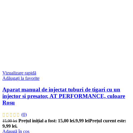
Vizualizare rapidă
Adăugați la favorite
Aparat manual de injectat tuburi de tigari cu un
injector si presator, AT PERFORMANCE, culoare
Rosu
(0)
Prețul inițial a fost: 15,00 lei.
9,99
lei
Prețul curent este:
15,00
lei
9,99 lei.
Adaugă în coș