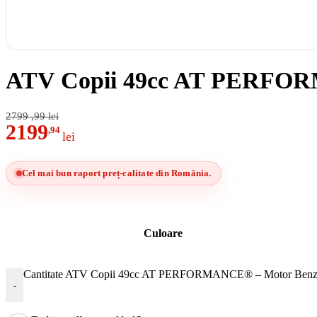
ATV Copii 49cc AT PERFORM
2799
,99
lei
2199
,94
lei
Cel mai bun raport preț-calitate din România.
Culoare
Cantitate ATV Copii 49cc AT PERFORMANCE® – Motor Benzină
-