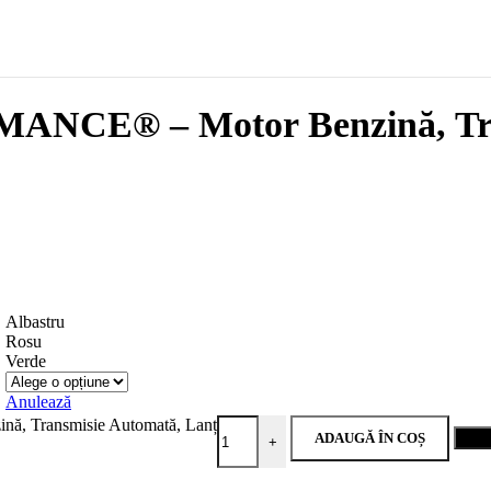
ANCE® – Motor Benzină, Tra
Albastru
Rosu
Verde
Anulează
, Transmisie Automată, Lanț
ADAUGĂ ÎN COȘ
Cum
+