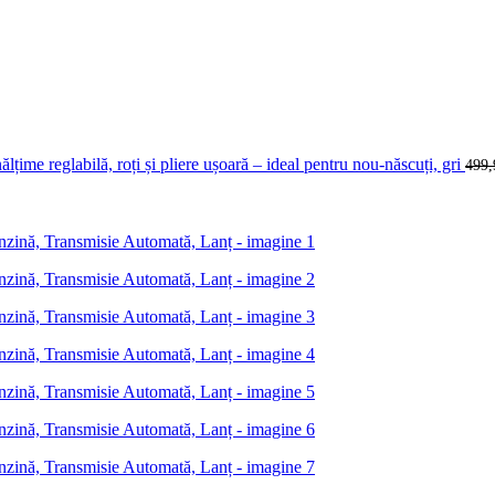
țime reglabilă, roți și pliere ușoară – ideal pentru nou-născuți, gri
499