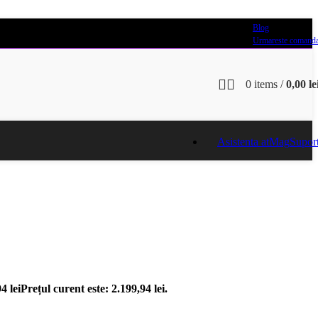
Blog
Urmareste comand
0
items
/
0,00
le
Asistenta atMag
Supor
94
lei
Prețul curent este: 2.199,94 lei.