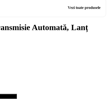
Vezi toate produsele
nsmisie Automată, Lanț
pără acum