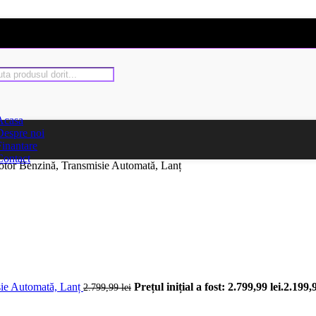
Acasa
Despre noi
Finantare
Contact
Benzină, Transmisie Automată, Lanț
e Automată, Lanț
Prețul inițial a fost: 2.799,99 lei.
2.199,
2.799,99
lei