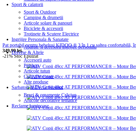
Sport & calatorii
Sport & Outdoor
Camping & drumetii
Articole solare & panouri
Biciclete & accesorii
Trotinete & Scutere Electrice
Ingrijire Personala & Sanatate
Pat portabil pentru bebeluși KIDOO ® 3 în 1 cu saltea confortabilă, înăl
Aparate si accesorii ingrijire personala
349,99 lei.
Diverse & Altele
-21%
Stoc Epuizat
Accesorii auto
Petshop
Articole tutun
Cutii alimentare
Alte produse
Sarbatori & Decor Sezonal
Brazi & ornamente Crăciun
Articole decorative tematice
Reclame luminoase