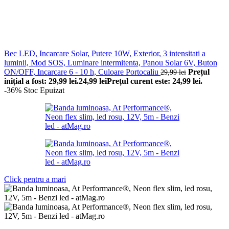
Bec LED, Incarcare Solar, Putere 10W, Exterior, 3 intensitati a
luminii, Mod SOS, Luminare intermitenta, Panou Solar 6V, Buton
ON/OFF, Incarcare 6 - 10 h, Culoare Portocaliu
Prețul
29,99
lei
inițial a fost: 29,99 lei.
24,99
lei
Prețul curent este: 24,99 lei.
-36%
Stoc Epuizat
Click pentru a mari