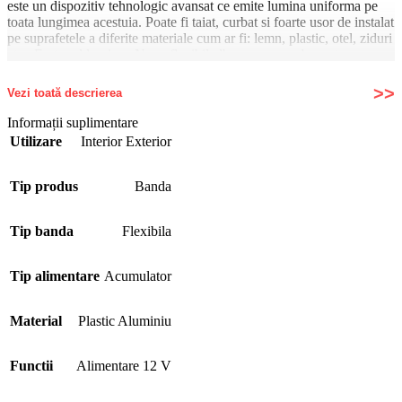
este un dispozitiv tehnologic avansat ce emite lumina uniforma pe
toata lungimea acestuia. Poate fi taiat, curbat si foarte usor de instalat
pe suprafetele a diferite materiale cum ar fi: lemn, plastic, otel, ziduri
etc., Furtunul luminos Neon flexibil alb se recomanda pentru a
sublinia sau desena conturul modelului dorit, acesta putandu-se
monta cu canale din plastic sau aluminiu.
Vezi toată descrierea
Caracteristici:
Informații suplimentare
Utilizare
Interior Exterior
Se poate taia din 2.5 in 2.5 cm!!!!!!
– flux luminos (mediu) 1250 lm;
Tip produs
Banda
– iluminare uniforma pe toata lungimea acestuia;
Tip banda
Flexibila
– consum redus – tehnologie LED;
– protectie la apa si praf conform standardelor IP66;
Tip alimentare
Acumulator
– dimensiuni 6X12 mm
Acest furtun are un consum mediu de aproximativ 8-10W pe metru
Material
Plastic Aluminiu
liniar.
Functii
Alimentare 12 V