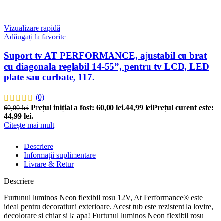
Vizualizare rapidă
Adăugați la favorite
Suport tv AT PERFORMANCE, ajustabil cu brat
cu diagonala reglabil 14-55”, pentru tv LCD, LED
plate sau curbate, 117.
(0)
Prețul inițial a fost: 60,00 lei.
44,99
lei
Prețul curent este:
60,00
lei
44,99 lei.
Citește mai mult
Descriere
Informații suplimentare
Livrare & Retur
Descriere
Furtunul luminos Neon flexibil rosu 12V, At Performance® este
ideal pentru decoratiuni exterioare. Acest tub este rezistent la lovire,
decolorare si chiar si la apa! Furtunul luminos Neon flexibil rosu