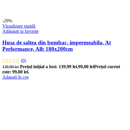
-29%
Vizualizare rapidă
Adăugați la favorite
Husa de saltea din bumbac, impermeabila, At
Performance, Alb 180x200cm
(0)
Prețul inițial a fost: 139,99 lei.
99,00
lei
Prețul curent
139,99
lei
este: 99,00 lei.
Adaugă în coș