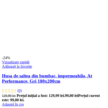
-24%
Vizualizare rapidă
Adăugați la favorite
Husa de saltea din bumbac, impermeabila, At
Performance, Gri 180x200cm
(0)
Prețul inițial a fost: 129,99 lei.
99,00
lei
Prețul curent
129,99
lei
este: 99,00 lei.
Adaugă în coș