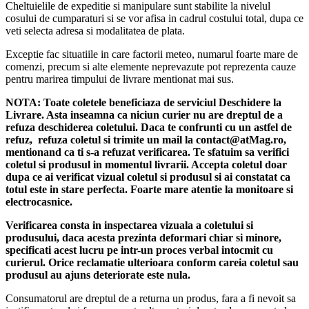
Cheltuielile de expeditie si manipulare sunt stabilite la nivelul
cosului de cumparaturi si se vor afisa in cadrul costului total, dupa ce
veti selecta adresa si modalitatea de plata.
Exceptie fac situatiile in care factorii meteo, numarul foarte mare de
comenzi, precum si alte elemente neprevazute pot reprezenta cauze
pentru marirea timpului de livrare mentionat mai sus.
NOTA:
Toate coletele beneficiaza de serviciul Deschidere la
Livrare. Asta inseamna ca niciun curier nu are dreptul de a
refuza deschiderea coletului. Daca te confrunti cu un astfel de
refuz, refuza coletul si trimite un mail la contact@atMag.ro,
mentionand ca ti s-a refuzat verificarea.
Te sfatuim sa verifici
coletul si produsul in momentul livrarii. Accepta coletul doar
dupa ce ai verificat vizual coletul si produsul si ai constatat ca
totul este in stare perfecta. Foarte mare atentie la monitoare si
electrocasnice.
Verificarea consta in inspectarea vizuala a coletului si
produsului, daca acesta prezinta deformari chiar si minore,
specificati acest lucru pe intr-un proces verbal intocmit cu
curierul.
Orice reclamatie ulterioara conform careia coletul sau
produsul au ajuns deteriorate este nula.
Consumatorul are dreptul de a returna un produs, fara a fi nevoit sa