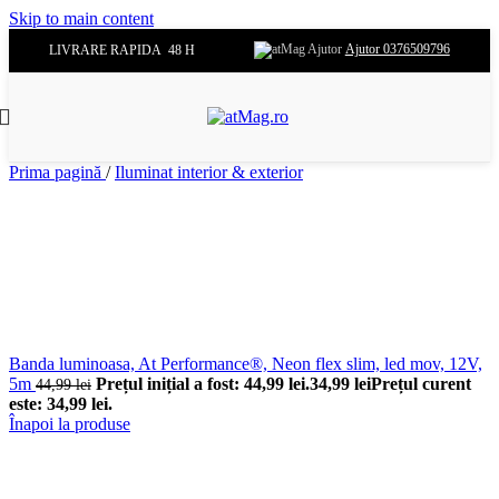
Skip to main content
Ajutor 0376509796
LIVRARE RAPIDA 48 H
Prima pagină
/
Iluminat interior & exterior
Banda luminoasa, At Performance®, Neon flex slim, led mov, 12V,
5m
Prețul inițial a fost: 44,99 lei.
34,99
lei
Prețul curent
44,99
lei
este: 34,99 lei.
Înapoi la produse