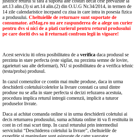
justifice returul si fara a suporta alte costuri decat cele prevazute la
art.13 alin.(3) si art.14 alin.(2) din O.U.G Nr.34/2014, in termen de
14 zile calendaristice incepand cu ziua in care intra in posesia fizica
a produsului.
Cheltuielile de returnare sunt suportate de
consumator. atMag.ro nu are raspunderea de a alege un curier
pentru dvs si nici de a plati curierul pentru returul produsului
pe care doriti dvs sa il returnati confrom legii in vigoare!
Acest serviciu iti ofera posibilitatea de a
verifica
daca produsul se
prezinta in stare perfecta (este sigilat, nu prezinta semne de lovire,
zgarieturi sau alte deformari), NU si posibilitatea de a verifica tehnic
(testa/proba) produsul.
In cazul comenzilor ce contin mai multe produse, daca in urma
deschiderii coletului/coletelor la livrare constati ca unul dintre
produse nu se afla in stare perfecta si decizi refuzarea acestuia,
procedura implica returul intregii comenzii, implicit a tuturor
produselor livrate.
Daca ai achitat comanda online si in urma deschiderii coletului ai
decis returnarea produsului, suma achitata online iti va fi restituita in
cont in cel mai scurt timp. In cazul returului prin intermediul
serviciului “Deschiderea coletului la livrare”, cheltuielile de
expeditie si manipulare sunt asigurate de catre vanzator.