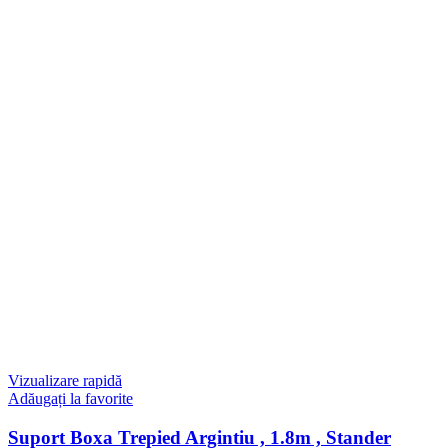
Vizualizare rapidă
Adăugați la favorite
Suport Boxa Trepied Argintiu , 1.8m , Stander