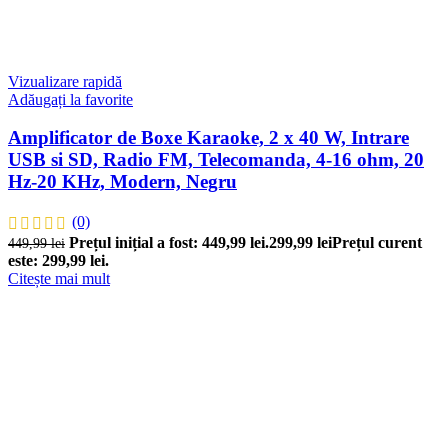
Vizualizare rapidă
Adăugați la favorite
Amplificator de Boxe Karaoke, 2 x 40 W, Intrare
USB si SD, Radio FM, Telecomanda, 4-16 ohm, 20
Hz-20 KHz, Modern, Negru
(0)
Prețul inițial a fost: 449,99 lei.
299,99
lei
Prețul curent
449,99
lei
este: 299,99 lei.
Citește mai mult