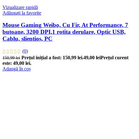
Vizualizare rapidă
Adăugați la favorite
Mouse Gaming Weibo, Cu Fir, At Performance, 7
butoane, 3200 DPI,1 rotita derulare, Optic USB,
Cablu, slientios, PC
(0)
Prețul inițial a fost: 150,99 lei.
49,00
lei
Prețul curent
150,99
lei
este: 49,00 lei.
Adaugă în coș