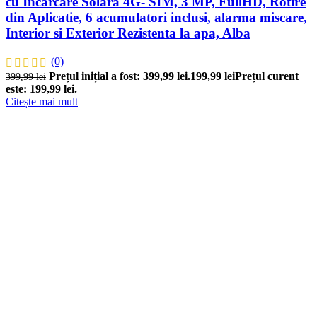
cu Incarcare Solara 4G- SIM, 3 MP, FullHD, Rotire
din Aplicatie, 6 acumulatori inclusi, alarma miscare,
Interior si Exterior Rezistenta la apa, Alba
(0)
Prețul inițial a fost: 399,99 lei.
199,99
lei
Prețul curent
399,99
lei
este: 199,99 lei.
Citește mai mult