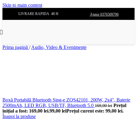
Skip to main content
LIVRARE RAPIDA 48 H
Ajutor 0376509796
Prima pagină
/
Audio, Video & Evenimente
Boxă Portabilă Bluetooth Sing-e ZQS42101, 200W, 2x4", Baterie
2500mAh, LED RGB, USB/TF, Bluetooth 5.0
Prețul
169,00
lei
inițial a fost: 169,00 lei.
99,00
lei
Prețul curent este: 99,00 lei.
Înapoi la produse