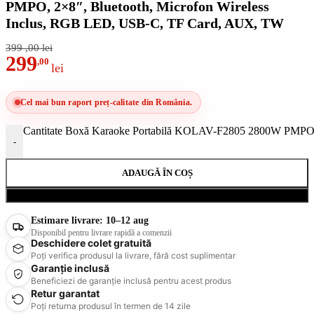
PMPO, 2×8″, Bluetooth, Microfon Wireless
Inclus, RGB LED, USB-C, TF Card, AUX, TW
399
,00
lei
299
,00
lei
Cel mai bun raport preț-calitate din România.
Cantitate Boxă Karaoke Portabilă KOLAV-F2805 2800W PMPO,
-
ADAUGĂ ÎN COȘ
Cumpără acum
Estimare livrare:
10–12 aug
Disponibil pentru livrare rapidă a comenzii
Deschidere colet gratuită
Poți verifica produsul la livrare, fără cost suplimentar
Garanție inclusă
Beneficiezi de garanție inclusă pentru acest produs
Retur garantat
Poți returna produsul în termen de 14 zile