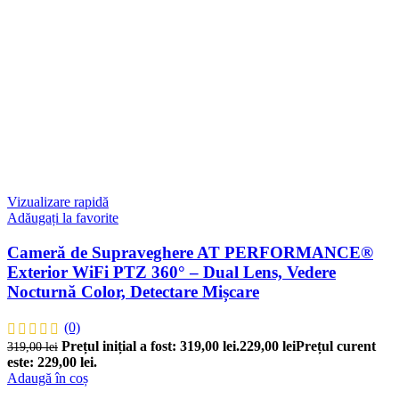
Vizualizare rapidă
Adăugați la favorite
Cameră de Supraveghere AT PERFORMANCE®
Exterior WiFi PTZ 360° – Dual Lens, Vedere
Nocturnă Color, Detectare Mișcare
(0)
Prețul inițial a fost: 319,00 lei.
229,00
lei
Prețul curent
319,00
lei
este: 229,00 lei.
Adaugă în coș