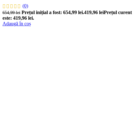
(0)
Prețul inițial a fost: 654,99 lei.
419,96
lei
Prețul curent
654,99
lei
este: 419,96 lei.
Adaugă în coș