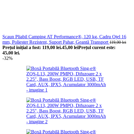
Scaun Pliabil Camping AT Performance®, 120 kg, Cadru Oțel 16
mm, Poliester Rezistent, Suport Pahar, Geantă Transport
119,00
lei
Prețul inițial a fost: 119,00 lei.
45,00
lei
Prețul curent este:
45,00 lei.
-32%