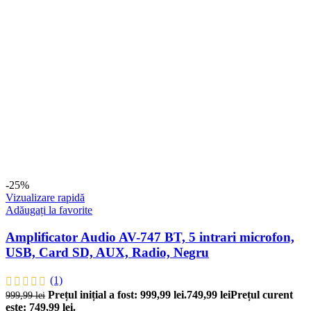
-25%
Vizualizare rapidă
Adăugați la favorite
Amplificator Audio AV-747 BT, 5 intrari microfon,
USB, Card SD, AUX, Radio, Negru
(1)
Prețul inițial a fost: 999,99 lei.
749,99
lei
Prețul curent
999,99
lei
este: 749,99 lei.