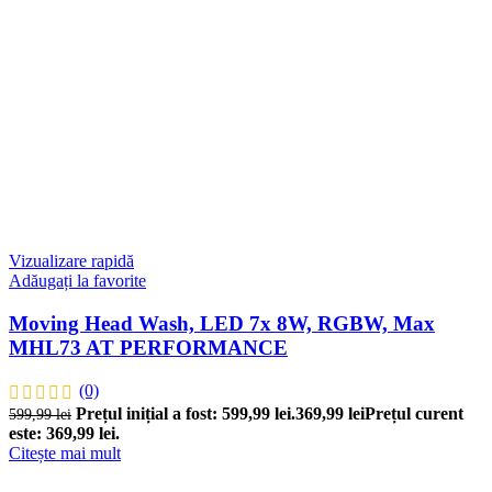
Vizualizare rapidă
Adăugați la favorite
Moving Head Wash, LED 7x 8W, RGBW, Max
MHL73 AT PERFORMANCE
(0)
Prețul inițial a fost: 599,99 lei.
369,99
lei
Prețul curent
599,99
lei
este: 369,99 lei.
Citește mai mult