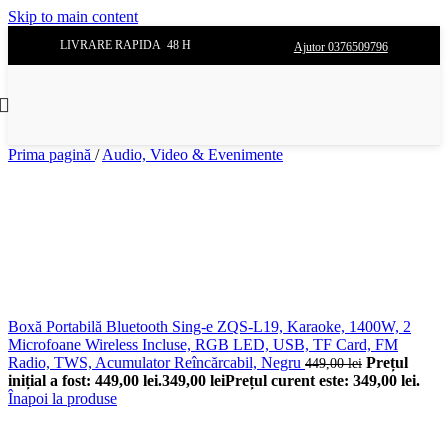
Skip to main content
LIVRARE RAPIDA 48 H
Ajutor 0376509796
Prima pagină
/
Audio, Video & Evenimente
Boxă Portabilă Bluetooth Sing-e ZQS-L19, Karaoke, 1400W, 2
Microfoane Wireless Incluse, RGB LED, USB, TF Card, FM
Radio, TWS, Acumulator Reîncărcabil, Negru
Prețul
449,00
lei
inițial a fost: 449,00 lei.
349,00
lei
Prețul curent este: 349,00 lei.
Înapoi la produse