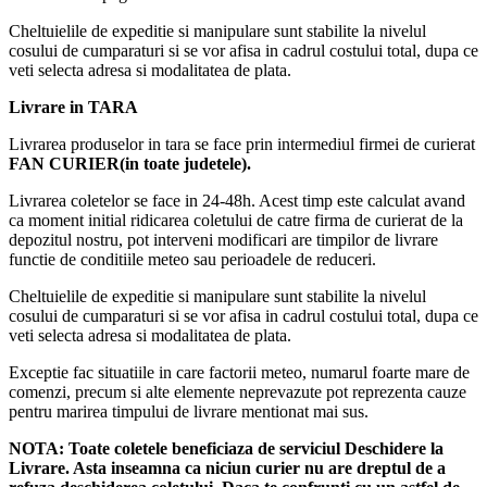
Specificații tehnice
Cheltuielile de expeditie si manipulare sunt stabilite la nivelul
cosului de cumparaturi si se vor afisa in cadrul costului total, dupa ce
veti selecta adresa si modalitatea de plata.
Caracteristică
Specificație
Brand
Sing-e®
Livrare in TARA
Model
ZQS-L13
Livrarea produselor in tara se face prin intermediul firmei de curierat
Tip produs
Boxă portabilă Bluetooth
FAN CURIER(in toate judetele).
Putere maximă
200W PMPO
Difuzoare
2 × 2.25 inch
Livrarea coletelor se face in 24-48h. Acest timp este calculat avand
Bluetooth
Da
ca moment initial ridicarea coletului de catre firma de curierat de la
depozitul nostru, pot interveni modificari are timpilor de livrare
USB
Da
functie de conditiile meteo sau perioadele de reduceri.
Card TF (MicroSD)
Da
AUX IN
Da
Cheltuielile de expeditie si manipulare sunt stabilite la nivelul
Iluminare
RGB LED
cosului de cumparaturi si se vor afisa in cadrul costului total, dupa ce
veti selecta adresa si modalitatea de plata.
Certificare
IPX5
Capacitate baterie
7.4V / 3000mAh
Exceptie fac situatiile in care factorii meteo, numarul foarte mare de
Alimentare
USB DC 5V
comenzi, precum si alte elemente neprevazute pot reprezenta cauze
Dimensiuni produs
240 × 109 × 142 mm
pentru marirea timpului de livrare mentionat mai sus.
Dimensiuni ambalaj
257 × 113 × 150 mm
NOTA:
Toate coletele beneficiaza de serviciul Deschidere la
Greutate netă
1 kg
Livrare. Asta inseamna ca niciun curier nu are dreptul de a
Greutate brută
1.1 kg