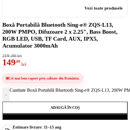
Vezi toate produsele
Boxă Portabilă Bluetooth Sing-e® ZQS-L13,
200W PMPO, Difuzoare 2 x 2.25″, Bass Boost,
RGB LED, USB, TF Card, AUX, IPX5,
Acumulator 3000mAh
219
,00
lei
149
,00
lei
Cel mai bun raport preț-calitate din România.
Cantitate Boxă Portabilă Bluetooth Sing-e® ZQS-L13, 200W 
-
ADAUGĂ ÎN COȘ
Cumpără acum
Estimare livrare:
11–13 aug