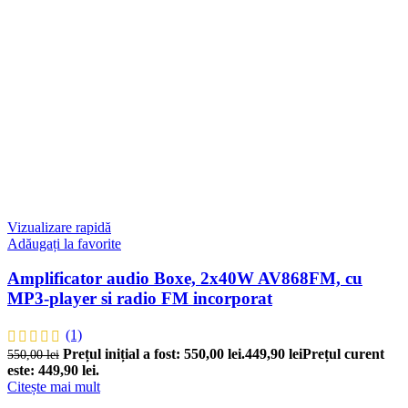
Vizualizare rapidă
Adăugați la favorite
Amplificator audio Boxe, 2x40W AV868FM, cu
MP3-player si radio FM incorporat
(1)
Prețul inițial a fost: 550,00 lei.
449,90
lei
Prețul curent
550,00
lei
este: 449,90 lei.
Citește mai mult