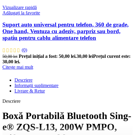
Vizualizare rapidă
Adăugați la favorite
Suport auto universal pentru telefon, 360 ​​de grade,
One hand, Ventuza cu adeziv, parpriz sau bord,
spatiu pentru cablu alimentare telefon
(0)
Prețul inițial a fost: 50,00 lei.
30,00
lei
Prețul curent este:
50,00
lei
30,00 lei.
Citește mai mult
Descriere
Informații suplimentare
Livrare & Retur
Descriere
Boxă Portabilă Bluetooth Sing-
e® ZQS-L13, 200W PMPO,