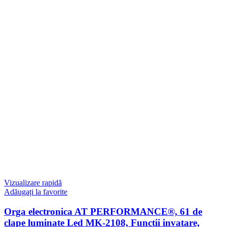
Vizualizare rapidă
Adăugați la favorite
Orga electronica AT PERFORMANCE®, 61 de
clape luminate Led MK-2108, Functii invatare,