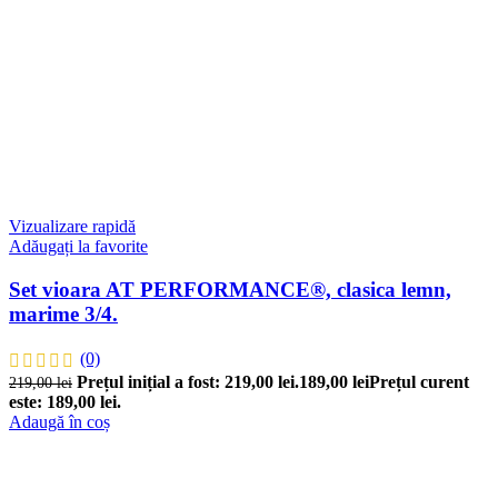
Vizualizare rapidă
Adăugați la favorite
Set vioara AT PERFORMANCE®, clasica lemn,
marime 3/4.
(0)
Prețul inițial a fost: 219,00 lei.
189,00
lei
Prețul curent
219,00
lei
este: 189,00 lei.
Adaugă în coș