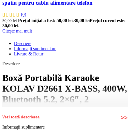
spatiu pentru cablu alimentare telefon
(0)
Prețul inițial a fost: 50,00 lei.
30,00
lei
Prețul curent este:
50,00
lei
30,00 lei.
Citește mai mult
Descriere
Informații suplimentare
Livrare & Retur
Descriere
Boxă Portabilă Karaoke
KOLAV D2661 X-BASS, 400W,
Bluetooth 5.2, 2×6″, 2
Microfoane Wireless, RGB
Vezi toată descrierea
LED, USB/TF/AUX,
Informații suplimentare