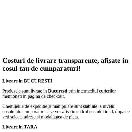
✔
2 microfoane wireless incluse
, ideale pentru karaoke și
divertisment;
✔
Iluminare RGB LED (Light Show)
pentru efecte vizuale
dinamice;
✔ Baterie reîncărcabilă
7.4V / 4000mAh
;
✔ Autonomie de până la
2 ore
de funcționare;
✔ Redare muzică prin
USB și card MicroSD (TF)
;
Costuri de livrare transparente, afisate in
✔
Intrare AUX 3.5 mm
pentru conectarea dispozitivelor externe;
cosul tau de cumparaturi!
✔ Intrare pentru microfon suplimentar;
Livrare in BUCURESTI
✔
Telecomandă inclusă
pentru control comod de la distanță;
Produsele sunt livrate in
Bucuresti
prin intermediul curierilor
mentionati in pagina de checkout.
✔ Mâner integrat pentru transport facil.
Cheltuielile de expeditie si manipulare sunt stabilite la nivelul
cosului de cumparaturi si se vor afisa in cadrul costului total, dupa ce
Specificații tehnice
veti selecta adresa si modalitatea de plata.
Livrare in TARA
Specificație
Detalii