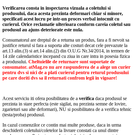
1 × Manual de utilizare
Verificarea consta in inspectarea vizuala a coletului si
produsului, daca acesta prezinta deformari chiar si minore,
Ideală pentru:
specificati acest lucru pe intr-un proces verbal intocmit cu
curierul.
Orice reclamatie ulterioara conform careia coletul sau
Karaoke acasă;
produsul au ajuns deteriorate este nula.
Petreceri și aniversări;
Picnicuri și activități în aer liber;
Consumatorul are dreptul de a returna un produs, fara a fi nevoit sa
Evenimente de familie;
justifice returul si fara a suporta alte costuri decat cele prevazute la
Audiții muzicale și divertisment zilnic.
art.13 alin.(3) si art.14 alin.(2) din O.U.G Nr.34/2014, in termen de
14 zile calendaristice incepand cu ziua in care intra in posesia fizica
Notă:
Autonomia bateriei poate varia în funcție de
a produsului.
Cheltuielile de returnare sunt suportate de
nivelul volumului, efectele de iluminare utilizate și
consumator. atMag.ro nu are raspunderea de a alege un curier
modul de funcționare ales. Descriere optimizată pentru
pentru dvs si nici de a plati curierul pentru returul produsului
magazine online Shopify și marketplace-uri.
pe care doriti dvs sa il returnati confrom legii in vigoare!
Acest serviciu iti ofera posibilitatea de a
verifica
daca produsul se
prezinta in stare perfecta (este sigilat, nu prezinta semne de lovire,
zgarieturi sau alte deformari), NU si posibilitatea de a verifica tehnic
(testa/proba) produsul.
In cazul comenzilor ce contin mai multe produse, daca in urma
deschiderii coletului/coletelor la livrare constati ca unul dintre