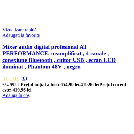
Vizualizare rapidă
Adăugați la favorite
Mixer audio digital profesional AT
PERFORMANCE, neamplificat , 4 canale ,
conexiune Bluetooth , cititor USB , ecran LCD
iluminat , Phantom 48V , negru
(0)
Prețul inițial a fost: 654,99 lei.
419,96
lei
Prețul curent
654,99
lei
este: 419,96 lei.
Adaugă în coș