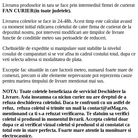
Model
KOLAV D2661
Livrarea produselor in tara se face prin intermediul firmei de curierat
Tip produs
Boxă portabilă Karaoke
FAN CURIER(in toate judetele).
Putere de ieșire
400W
Livrarea coletelor se face in 24-48h. Acest timp este calculat avand
Difuzoare
2 x 6 inch
ca moment initial ridicarea coletului de catre firma de curierat de la
Bluetooth
Versiunea 5.2
depozitul nostru, pot interveni modificari are timpilor de livrare
Rază wireless
Până la 10 metri
functie de conditiile meteo sau perioadele de reduceri.
Baterie
7.4V / 4000mAh
Cheltuielile de expeditie si manipulare sunt stabilite la nivelul
Autonomie
Până la 2 ore
cosului de cumparaturi si se vor afisa in cadrul costului total, dupa ce
Conectivitate
Bluetooth, USB, TF (MicroSD), AUX
veti selecta adresa si modalitatea de plata.
Iluminare
RGB LED
Exceptie fac situatiile in care factorii meteo, numarul foarte mare de
Microfoane
2 x Wireless
comenzi, precum si alte elemente neprevazute pot reprezenta cauze
Telecomandă
Inclusă
pentru marirea timpului de livrare mentionat mai sus.
Dimensiuni cutie
560 × 153 × 375 mm
Culoare
Negru
NOTA:
Toate coletele beneficiaza de serviciul Deschidere la
Livrare. Asta inseamna ca niciun curier nu are dreptul de a
refuza deschiderea coletului. Daca te confrunti cu un astfel de
Conținutul pachetului
refuz, refuza coletul si trimite un mail la contact@atMag.ro,
mentionand ca ti s-a refuzat verificarea.
Te sfatuim sa verifici
coletul si produsul in momentul livrarii. Accepta coletul doar
1 × Boxă portabilă KOLAV D2661 X-BASS
dupa ce ai verificat vizual coletul si produsul si ai constatat ca
2 × Microfoane wireless
totul este in stare perfecta. Foarte mare atentie la monitoare si
1 × Telecomandă
electrocasnice.
1 × Cablu de încărcare