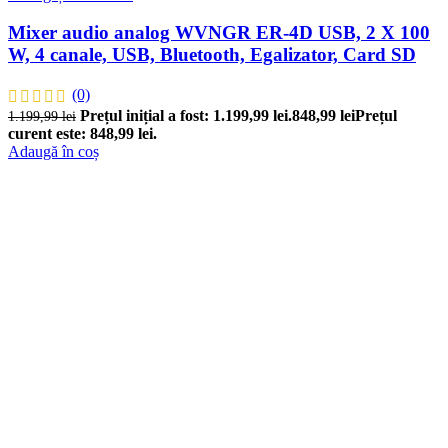
Mixer audio analog WVNGR ER-4D USB, 2 X 100
W, 4 canale, USB, Bluetooth, Egalizator, Card SD
(0)
Prețul inițial a fost: 1.199,99 lei.
848,99
lei
Prețul
1.199,99
lei
curent este: 848,99 lei.
Adaugă în coș