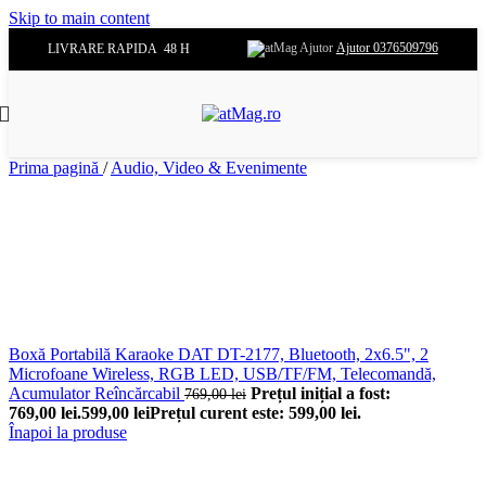
Skip to main content
Ajutor 0376509796
LIVRARE RAPIDA 48 H
Prima pagină
/
Audio, Video & Evenimente
Boxă Portabilă Karaoke DAT DT-2177, Bluetooth, 2x6.5", 2
Microfoane Wireless, RGB LED, USB/TF/FM, Telecomandă,
Acumulator Reîncărcabil
Prețul inițial a fost:
769,00
lei
769,00 lei.
599,00
lei
Prețul curent este: 599,00 lei.
Înapoi la produse