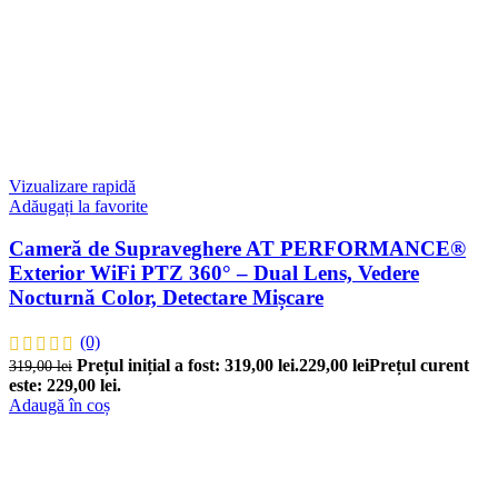
Vizualizare rapidă
Adăugați la favorite
Cameră de Supraveghere AT PERFORMANCE®
Exterior WiFi PTZ 360° – Dual Lens, Vedere
Nocturnă Color, Detectare Mișcare
(0)
Prețul inițial a fost: 319,00 lei.
229,00
lei
Prețul curent
319,00
lei
este: 229,00 lei.
Adaugă în coș