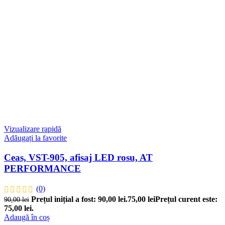
Vizualizare rapidă
Adăugați la favorite
Ceas, VST-905, afisaj LED rosu, AT
PERFORMANCE
(0)
Prețul inițial a fost: 90,00 lei.
75,00
lei
Prețul curent este:
90,00
lei
75,00 lei.
Adaugă în coș