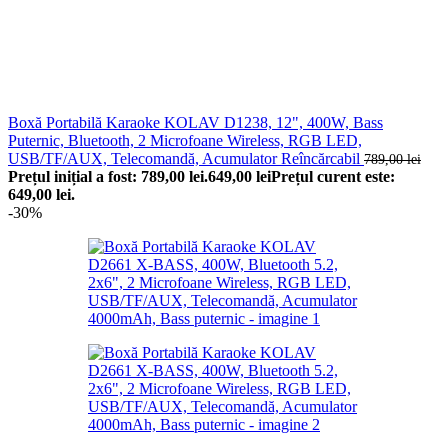
Boxă Portabilă Karaoke KOLAV D1238, 12", 400W, Bass
Puternic, Bluetooth, 2 Microfoane Wireless, RGB LED,
USB/TF/AUX, Telecomandă, Acumulator Reîncărcabil
789,00
lei
Prețul inițial a fost: 789,00 lei.
649,00
lei
Prețul curent este:
649,00 lei.
-30%