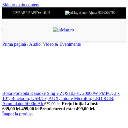
Skip to main content
Ajutor 0376509796
LIVRARE RAPIDA 48 H
Prima pagină
/
Audio, Video & Evenimente
Boxă Portabilă Karaoke Sing-e ZQS10301, 20000W PMPO, 3 x
10", Bluetooth, USB/TF, AUX, Intrare Microfon, LED RGB,
Acumulator 5000mAh
Prețul inițial a fost:
639,00
lei
639,00 lei.
499,00
lei
Prețul curent este: 499,00 lei.
Înapoi la produse