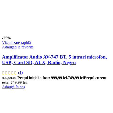
-25%
Vizualizare rapidă
Adăugați la favorite
Amplificator Audio AV-747 BT, 5 intrari microfon,
USB, Card SD, AUX, Radio, Negru
(1)
Prețul inițial a fost: 999,99 lei.
749,99
lei
Prețul curent
999,99
lei
este: 749,99 lei.
Adaugă în coș