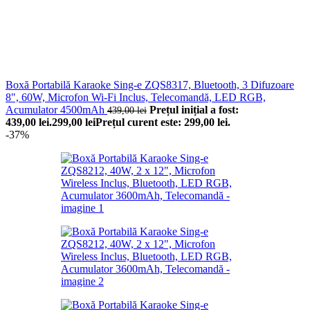
Boxă Portabilă Karaoke Sing-e ZQS8317, Bluetooth, 3 Difuzoare
8", 60W, Microfon Wi-Fi Inclus, Telecomandă, LED RGB,
Acumulator 4500mAh
Prețul inițial a fost:
439,00
lei
439,00 lei.
299,00
lei
Prețul curent este: 299,00 lei.
-37%