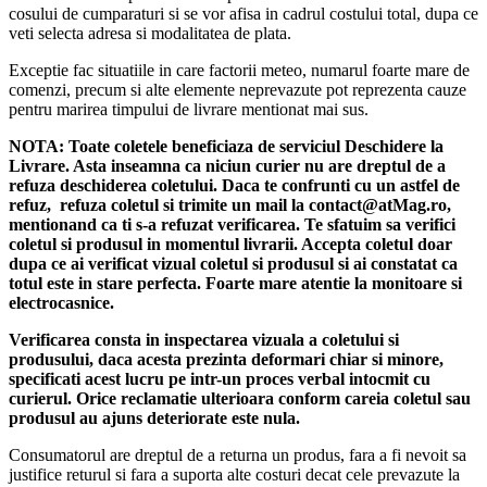
Specificații tehnice
cosului de cumparaturi si se vor afisa in cadrul costului total, dupa ce
veti selecta adresa si modalitatea de plata.
Brand:
Sing-e
Exceptie fac situatiile in care factorii meteo, numarul foarte mare de
Model:
ZQS8212
comenzi, precum si alte elemente neprevazute pot reprezenta cauze
Tip produs:
Boxă portabilă karaoke
pentru marirea timpului de livrare mentionat mai sus.
Difuzoare:
2 x 12 inch
Putere audio:
40W (20W x 2)
NOTA:
Toate coletele beneficiaza de serviciul Deschidere la
Răspuns frecvență:
45Hz – 18kHz
Livrare. Asta inseamna ca niciun curier nu are dreptul de a
Raport semnal/zgomot:
≥50 dB
refuza deschiderea coletului. Daca te confrunti cu un astfel de
Capacitate baterie:
3600 mAh
refuz, refuza coletul si trimite un mail la contact@atMag.ro,
Alimentare:
DC 5V
mentionand ca ti s-a refuzat verificarea.
Te sfatuim sa verifici
Conectivitate:
Bluetooth
coletul si produsul in momentul livrarii. Accepta coletul doar
Microfon:
Wireless inclus
dupa ce ai verificat vizual coletul si produsul si ai constatat ca
Telecomandă:
Inclusă
totul este in stare perfecta. Foarte mare atentie la monitoare si
Dimensiuni ambalaj:
27 × 26 × 61 cm
electrocasnice.
Iluminare:
LED RGB
Greutate produs:
aproximativ 4,1 kg
Verificarea consta in inspectarea vizuala a coletului si
produsului, daca acesta prezinta deformari chiar si minore,
specificati acest lucru pe intr-un proces verbal intocmit cu
Avantaje
curierul.
Orice reclamatie ulterioara conform careia coletul sau
produsul au ajuns deteriorate este nula.
✔ Sunet puternic și clar pentru orice petrecere
Consumatorul are dreptul de a returna un produs, fara a fi nevoit sa
✔ Microfon wireless inclus pentru karaoke instant
justifice returul si fara a suporta alte costuri decat cele prevazute la