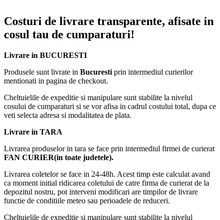
multe surse.
Costuri de livrare transparente, afisate in
Design portabil cu mâner telescopic
cosul tau de cumparaturi!
Construcția compactă și mânerul extensibil facilitează transportul
Livrare in BUCURESTI
boxei, fiind ideală pentru utilizare în interior și exterior.
Produsele sunt livrate in
Bucuresti
prin intermediul curierilor
mentionati in pagina de checkout.
Caracteristici principale
Cheltuielile de expeditie si manipulare sunt stabilite la nivelul
cosului de cumparaturi si se vor afisa in cadrul costului total, dupa ce
Două difuzoare de 12 inch
veti selecta adresa si modalitatea de plata.
Putere totală 40W (20W x 2)
Microfon wireless inclus
Livrare in TARA
Telecomandă inclusă
Conectivitate Bluetooth
Livrarea produselor in tara se face prin intermediul firmei de curierat
Port USB și suport pentru redare multimedia
FAN CURIER(in toate judetele).
Intrare AUX
Ecran digital LED
Livrarea coletelor se face in 24-48h. Acest timp este calculat avand
Iluminare LED RGB multicoloră
ca moment initial ridicarea coletului de catre firma de curierat de la
Mâner telescopic pentru transport facil
depozitul nostru, pot interveni modificari are timpilor de livrare
Acumulator reîncărcabil integrat
functie de conditiile meteo sau perioadele de reduceri.
Cheltuielile de expeditie si manipulare sunt stabilite la nivelul