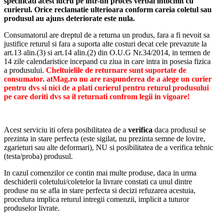
specificati acest lucru pe intr-un proces verbal intocmit cu
curierul.
Orice reclamatie ulterioara conform careia coletul sau
Nu se rup in t
produsul au ajuns deteriorate este nula.
Nu au aschii s
Nu se deterior
Consumatorul are dreptul de a returna un produs, fara a fi nevoit sa
Rezista la apa
justifice returul si fara a suporta alte costuri decat cele prevazute la
art.13 alin.(3) si art.14 alin.(2) din O.U.G Nr.34/2014, in termen de
14 zile calendaristice incepand cu ziua in care intra in posesia fizica
a produsului.
Cheltuielile de returnare sunt suportate de
consumator. atMag.ro nu are raspunderea de a alege un curier
pentru dvs si nici de a plati curierul pentru returul produsului
Unisex
pe care doriti dvs sa il returnati confrom legii in vigoare!
Perfecte atat pentru incaltamintea de barbati cat
si pentru incaltamintea de femei.
Acest serviciu iti ofera posibilitatea de a
verifica
daca produsul se
prezinta in stare perfecta (este sigilat, nu prezinta semne de lovire,
zgarieturi sau alte deformari), NU si posibilitatea de a verifica tehnic
(testa/proba) produsul.
Universale
In cazul comenzilor ce contin mai multe produse, daca in urma
deschiderii coletului/coletelor la livrare constati ca unul dintre
Calapoadele AT P
produse nu se afla in stare perfecta si decizi refuzarea acestuia,
perfecte pentru orice 
procedura implica returul intregii comenzii, implicit a tuturor
adidasi, pantofi, tenis
produselor livrate.