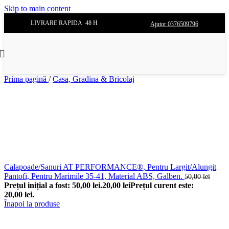
Skip to main content
LIVRARE RAPIDA 48 H
Ajutor 0376509796
Prima pagină
/
Casa, Gradina & Bricolaj
Calapoade/Sanuri AT PERFORMANCE®, Pentru Largit/Alungit
Pantofi, Pentru Marimile 35-41, Material ABS, Galben.
50,00
lei
Prețul inițial a fost: 50,00 lei.
20,00
lei
Prețul curent este:
20,00 lei.
Înapoi la produse