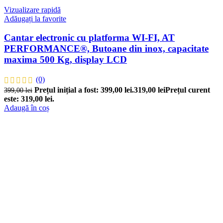
Vizualizare rapidă
Adăugați la favorite
Cantar electronic cu platforma WI-FI, AT
PERFORMANCE®, Butoane din inox, capacitate
maxima 500 Kg, display LCD
(0)
Prețul inițial a fost: 399,00 lei.
319,00
lei
Prețul curent
399,00
lei
este: 319,00 lei.
Adaugă în coș