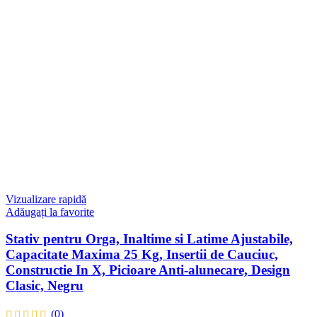
Vizualizare rapidă
Adăugați la favorite
Stativ pentru Orga, Inaltime si Latime Ajustabile,
Capacitate Maxima 25 Kg, Insertii de Cauciuc,
Constructie In X, Picioare Anti-alunecare, Design
Clasic, Negru
(0)