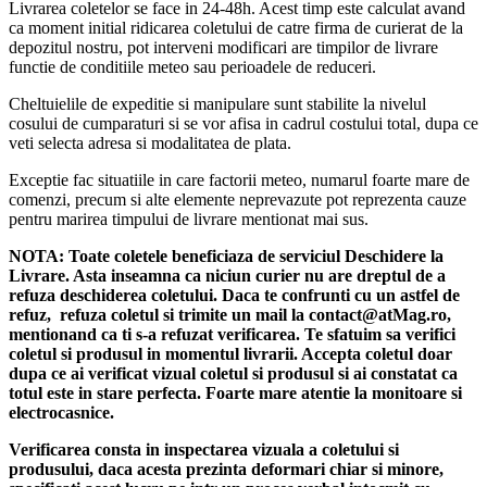
Avantaje :
Livrarea coletelor se face in 24-48h. Acest timp este calculat avand
ca moment initial ridicarea coletului de catre firma de curierat de la
depozitul nostru, pot interveni modificari are timpilor de livrare
1. Maner metalic in forma de U – Economisire
functie de conditiile meteo sau perioadele de reduceri.
spatiu
Cheltuielile de expeditie si manipulare sunt stabilite la nivelul
2. Suprafata neteda – Nu zgarie si nu
cosului de cumparaturi si se vor afisa in cadrul costului total, dupa ce
deterioreaza incaltamintea
veti selecta adresa si modalitatea de plata.
3. Material ABS Premium – Rezista uzurii in
Exceptie fac situatiile in care factorii meteo, numarul foarte mare de
timp
comenzi, precum si alte elemente neprevazute pot reprezenta cauze
4. Usor de curatat – Stergeti sau spalati cu apa
pentru marirea timpului de livrare mentionat mai sus.
NOTA:
Toate coletele beneficiaza de serviciul Deschidere la
Livrare. Asta inseamna ca niciun curier nu are dreptul de a
refuza deschiderea coletului. Daca te confrunti cu un astfel de
refuz, refuza coletul si trimite un mail la contact@atMag.ro,
Special concepu
mentionand ca ti s-a refuzat verificarea.
Te sfatuim sa verifici
incaltaminte!
coletul si produsul in momentul livrarii. Accepta coletul doar
dupa ce ai verificat vizual coletul si produsul si ai constatat ca
Calapoadele AT P
totul este in stare perfecta. Foarte mare atentie la monitoare si
similara piciorului, 
electrocasnice.
incaltamintea dumne
Verificarea consta in inspectarea vizuala a coletului si
De ce sa cumparati 
produsului, daca acesta prezinta deformari chiar si minore,
PERFORMANCE