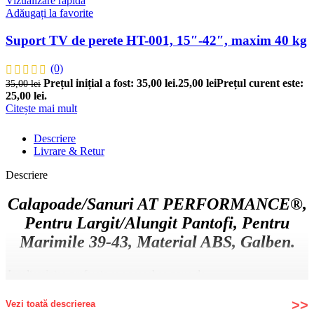
Vizualizare rapidă
Adăugați la favorite
Suport TV de perete HT-001, 15″-42″, maxim 40 kg
(0)
Prețul inițial a fost: 35,00 lei.
25,00
lei
Prețul curent este:
35,00
lei
25,00 lei.
Citește mai mult
Descriere
Livrare & Retur
Descriere
Calapoade/Sanuri AT PERFORMANCE®,
Pentru Largit/Alungit Pantofi, Pentru
Marimile 39-43, Material ABS, Galben.
Incaltamintea preferata sau perechea noua de
pantofi va provoaca dureri, bataturi si
incomoditate?
Vezi toată descrierea