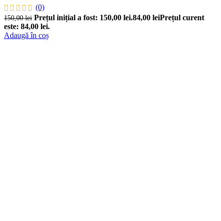
(0)
Prețul inițial a fost: 150,00 lei.
84,00
lei
Prețul curent
150,00
lei
este: 84,00 lei.
Adaugă în coș