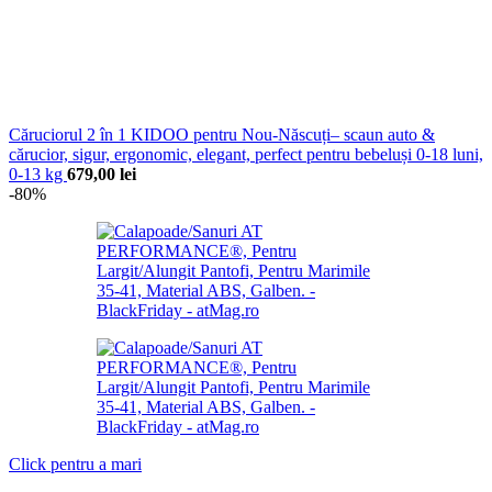
Căruciorul 2 în 1 KIDOO pentru Nou-Născuți– scaun auto &
cărucior, sigur, ergonomic, elegant, perfect pentru bebeluși 0-18 luni,
0-13 kg
679,00
lei
-80%
Click pentru a mari