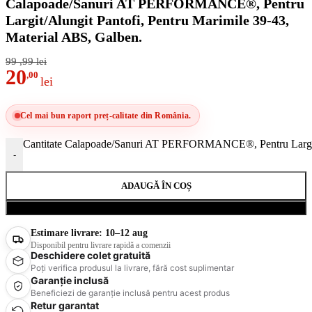
Calapoade/Sanuri AT PERFORMANCE®, Pentru
Largit/Alungit Pantofi, Pentru Marimile 39-43,
Material ABS, Galben.
99
,99
lei
20
,00
lei
Cel mai bun raport preț-calitate din România.
Cantitate Calapoade/Sanuri AT PERFORMANCE®, Pentru Largit/A
-
ADAUGĂ ÎN COȘ
Cumpără acum
Estimare livrare:
10–12 aug
Disponibil pentru livrare rapidă a comenzii
Deschidere colet gratuită
Poți verifica produsul la livrare, fără cost suplimentar
Garanție inclusă
Beneficiezi de garanție inclusă pentru acest produs
Retur garantat