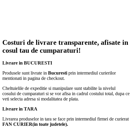
3. Accesoriu pentru in
4. Accesorii pentru l
incaltamintei
Spuneti adio bataturil
Costuri de livrare transparente, afisate in
a incomoditatii creea
cosul tau de cumparaturi!
achizitionata!
Livrare in BUCURESTI
De ce sunt Calapoadele AT
PERFORMANCE® atat de
Produsele sunt livrate in
Bucuresti
prin intermediul curierilor
mentionati in pagina de checkout.
populare si eficiente?
Cheltuielile de expeditie si manipulare sunt stabilite la nivelul
Calapoadele AT PERFORMANCE® au un
cosului de cumparaturi si se vor afisa in cadrul costului total, dupa ce
design special conceput sa reziste in timp la
veti selecta adresa si modalitatea de plata.
uzura, usor de curatat si nu numai.
Livrare in TARA
Datorita manerului metalic in forma de U, va
puteti agata sanurile, reducand astfel utilizarea
Livrarea produselor in tara se face prin intermediul firmei de curierat
de spatiu in casa.
FAN CURIER(in toate judetele).