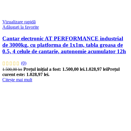
Vizualizare rapidă
Adăugați la favorite
Cantar electronic AT PERFORMANCE industrial
de 3000kg, cu platforma de 1x1m, tabla groasa de
0.5, 4 celule de cantarie, autonomie acumulator 12h
(0)
Prețul inițial a fost: 1.500,00 lei.
1.028,97
lei
Prețul
1.500,00
lei
curent este: 1.028,97 lei.
Citește mai mult