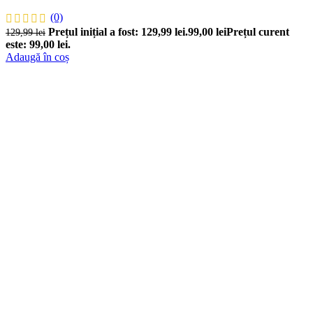
(0)
Prețul inițial a fost: 129,99 lei.
99,00
lei
Prețul curent
129,99
lei
este: 99,00 lei.
Adaugă în coș