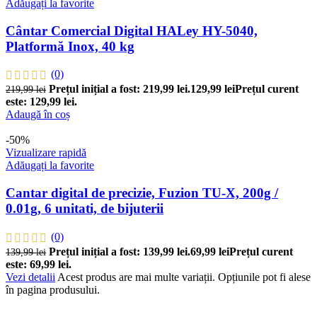
Adăugați la favorite
Cântar Comercial Digital HALey HY-5040,
Platformă Inox, 40 kg
(0)
Prețul inițial a fost: 219,99 lei.
129,99
lei
Prețul curent
219,99
lei
este: 129,99 lei.
Adaugă în coș
-50%
Vizualizare rapidă
Adăugați la favorite
Cantar digital de precizie, Fuzion TU-X, 200g /
0.01g, 6 unitati, de bijuterii
(0)
Prețul inițial a fost: 139,99 lei.
69,99
lei
Prețul curent
139,99
lei
este: 69,99 lei.
Vezi detalii
Acest produs are mai multe variații. Opțiunile pot fi alese
în pagina produsului.