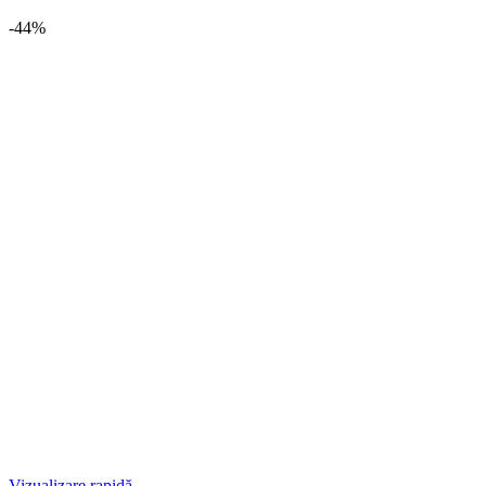
-44%
Vizualizare rapidă