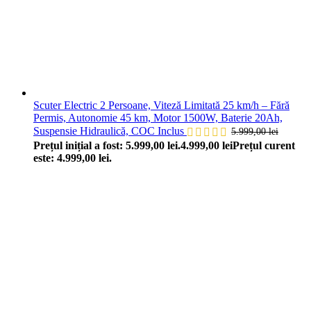
Scuter Electric 2 Persoane, Viteză Limitată 25 km/h – Fără
Permis, Autonomie 45 km, Motor 1500W, Baterie 20Ah,
Suspensie Hidraulică, COC Inclus
5.999,00
lei
Prețul inițial a fost: 5.999,00 lei.
4.999,00
lei
Prețul curent
este: 4.999,00 lei.