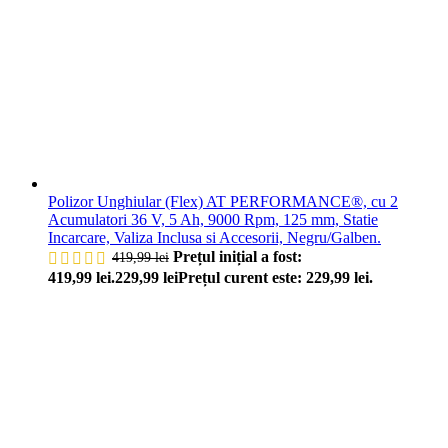
Polizor Unghiular (Flex) AT PERFORMANCE®, cu 2
Acumulatori 36 V, 5 Ah, 9000 Rpm, 125 mm, Statie
Incarcare, Valiza Inclusa si Accesorii, Negru/Galben.
Prețul inițial a fost:
419,99
lei
419,99 lei.
229,99
lei
Prețul curent este: 229,99 lei.