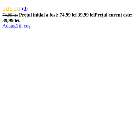
(0)
Prețul inițial a fost: 74,99 lei.
39,99
lei
Prețul curent este:
74,99
lei
39,99 lei.
Adaugă în coș