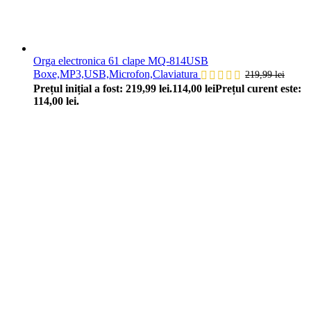
Orga electronica 61 clape MQ-814USB
Boxe,MP3,USB,Microfon,Claviatura
219,99
lei
Prețul inițial a fost: 219,99 lei.
114,00
lei
Prețul curent este:
114,00 lei.