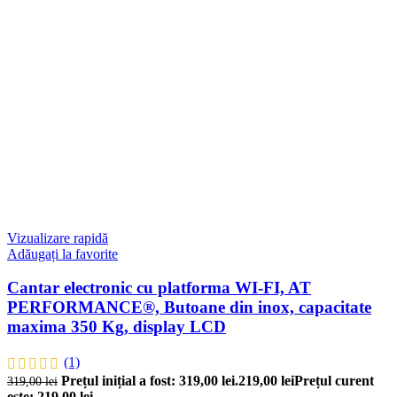
Vizualizare rapidă
Adăugați la favorite
Cantar electronic cu platforma WI-FI, AT
PERFORMANCE®, Butoane din inox, capacitate
maxima 350 Kg, display LCD
(1)
Prețul inițial a fost: 319,00 lei.
219,00
lei
Prețul curent
319,00
lei
este: 219,00 lei.