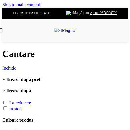
Skip to main content
Ajutor 0376509796
LIVRARE RAPIDA 48 H
Cantare
Închide
Filtreaza dupa pret
Filtreaza dupa
La reducere
In stoc
Culoare produs