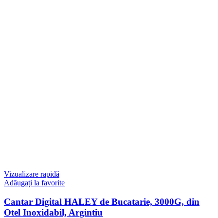
Vizualizare rapidă
Adăugați la favorite
Cantar Digital HALEY de Bucatarie, 3000G, din
Otel Inoxidabil, Argintiu