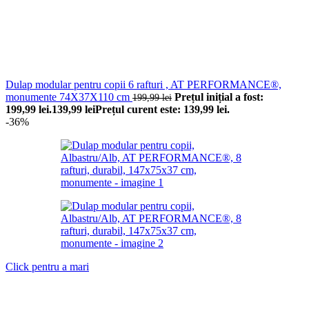
Dulap modular pentru copii 6 rafturi , AT PERFORMANCE®,
monumente 74X37X110 cm
Prețul inițial a fost:
199,99
lei
199,99 lei.
139,99
lei
Prețul curent este: 139,99 lei.
-36%
Click pentru a mari