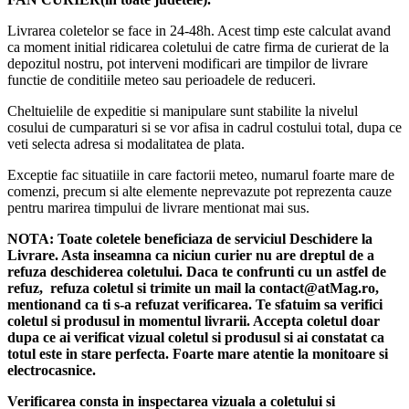
Livrarea coletelor se face in 24-48h. Acest timp este calculat avand
ca moment initial ridicarea coletului de catre firma de curierat de la
depozitul nostru, pot interveni modificari are timpilor de livrare
functie de conditiile meteo sau perioadele de reduceri.
Cheltuielile de expeditie si manipulare sunt stabilite la nivelul
cosului de cumparaturi si se vor afisa in cadrul costului total, dupa ce
veti selecta adresa si modalitatea de plata.
Exceptie fac situatiile in care factorii meteo, numarul foarte mare de
comenzi, precum si alte elemente neprevazute pot reprezenta cauze
pentru marirea timpului de livrare mentionat mai sus.
NOTA:
Toate coletele beneficiaza de serviciul Deschidere la
Livrare. Asta inseamna ca niciun curier nu are dreptul de a
refuza deschiderea coletului. Daca te confrunti cu un astfel de
refuz, refuza coletul si trimite un mail la contact@atMag.ro,
mentionand ca ti s-a refuzat verificarea.
Te sfatuim sa verifici
coletul si produsul in momentul livrarii. Accepta coletul doar
dupa ce ai verificat vizual coletul si produsul si ai constatat ca
totul este in stare perfecta. Foarte mare atentie la monitoare si
electrocasnice.
Verificarea consta in inspectarea vizuala a coletului si