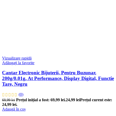
Vizualizare rapidă
Adăugați la favorite
Cantar Electronic Bijuterii, Pentru Buzunar,
200g/0.01g, At Performance, Display Digital, Functie
Tare, Negru
(0)
Prețul inițial a fost: 69,99 lei.
24,99
lei
Prețul curent este:
69,99
lei
24,99 lei.
Adaugă în coș