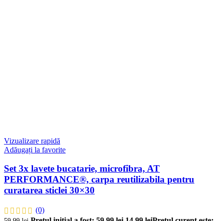
Vizualizare rapidă
Adăugați la favorite
Set 3x lavete bucatarie, microfibra, AT
PERFORMANCE®, carpa reutilizabila pentru
curatarea sticlei 30×30
(0)
Prețul inițial a fost: 59,99 lei.
14,99
lei
Prețul curent este:
59,99
lei