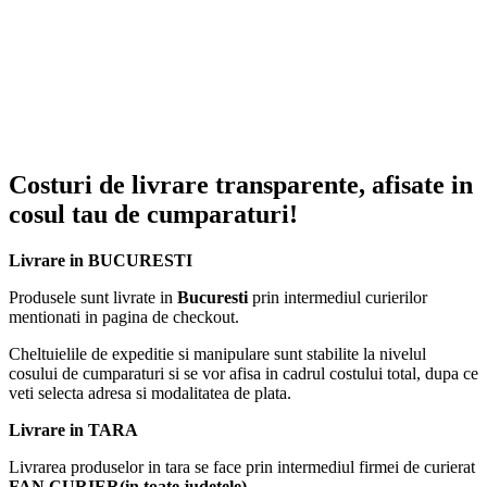
O singura polita suportand o greutate maxima de 10 kg.
Foaia de polipropilena este rezistenta la apa, praf si mucegai.
Usor de asamblat si buna stabilitate
Conectorii premium pentru imbinari puternice intre foile de cub,
facilitand montarea si imbunatatind siguranta.
Dulap multifunctional
Utilizari multiple in functie de preferintele personale. Poate fi
Costuri de livrare transparente, afisate in
amplasat oriunde in casa sau la birou, ca raft pentru depozitare
haine, incaltaminte, articole de toaleta etc.
cosul tau de cumparaturi!
Atentie
Livrare in BUCURESTI
Produsele din imagini, aditionale dulapului modular, nu sunt incluse
in pachet, ci doar ca sugestie de prezentare.
Produsele sunt livrate in
Bucuresti
prin intermediul curierilor
mentionati in pagina de checkout.
Cheltuielile de expeditie si manipulare sunt stabilite la nivelul
cosului de cumparaturi si se vor afisa in cadrul costului total, dupa ce
veti selecta adresa si modalitatea de plata.
Livrare in TARA
Livrarea produselor in tara se face prin intermediul firmei de curierat
FAN CURIER(in toate judetele).