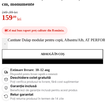
cm, monumente
249
,99
lei
159
,00
lei
Cel mai bun raport preț-calitate din România.
Cantitate Dulap modular pentru copii, Albastru/Alb, AT PERF
-
ADAUGĂ ÎN COȘ
Cumpără acum
Estimare livrare:
10–12 aug
Disponibil pentru livrare rapidă a comenzii
Deschidere colet gratuită
Poți verifica produsul la livrare, fără cost suplimentar
Garanție inclusă
Beneficiezi de garanție inclusă pentru acest produs
Retur garantat
Poți returna produsul în termen de 14 zile