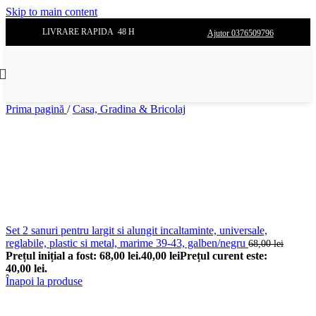
Skip to main content
LIVRARE RAPIDA 48 H
Ajutor 0376509796
Prima pagină
/
Casa, Gradina & Bricolaj
Set 2 sanuri pentru largit si alungit incaltaminte, universale,
reglabile, plastic si metal, marime 39-43, galben/negru
68,00
lei
Prețul inițial a fost: 68,00 lei.
40,00
lei
Prețul curent este:
40,00 lei.
Înapoi la produse