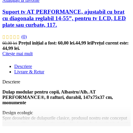
Adăugați la favorite
Suport tv AT PERFORMANCE, ajustabil cu brat
cu diagonala reglabil 14-55”, pentru tv LCD, LED
plate sau curbate, 117.
(0)
Prețul inițial a fost: 60,00 lei.
44,99
lei
Prețul curent este:
60,00
lei
44,99 lei.
Citește mai mult
Descriere
Livrare & Retur
Descriere
Dulap modular pentru copii, Albastru/Alb, AT
PERFORMANCE®, 8 rafturi, durabil, 147x75x37 cm,
monumente
Design ecologic
Spre deosebire de dulapurile clasice, produsul nostru este conceput
pentru a utiliza cat mai putin spatiu, fiind usor de depozitat in functie
de necesitati.