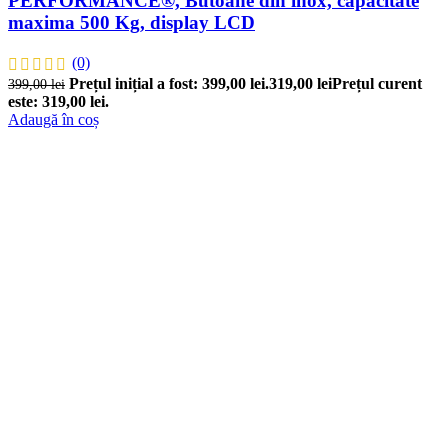
PERFORMANCE®, Butoane din inox, capacitate
maxima 500 Kg, display LCD
(0)
Prețul inițial a fost: 399,00 lei.
319,00
lei
Prețul curent
399,00
lei
este: 319,00 lei.
Adaugă în coș