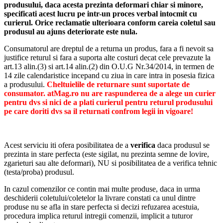
produsului, daca acesta prezinta deformari chiar si minore,
specificati acest lucru pe intr-un proces verbal intocmit cu
curierul.
Orice reclamatie ulterioara conform careia coletul sau
produsul au ajuns deteriorate este nula.
Consumatorul are dreptul de a returna un produs, fara a fi nevoit sa
justifice returul si fara a suporta alte costuri decat cele prevazute la
art.13 alin.(3) si art.14 alin.(2) din O.U.G Nr.34/2014, in termen de
14 zile calendaristice incepand cu ziua in care intra in posesia fizica
a produsului.
Cheltuielile de returnare sunt suportate de
consumator. atMag.ro nu are raspunderea de a alege un curier
pentru dvs si nici de a plati curierul pentru returul produsului
pe care doriti dvs sa il returnati confrom legii in vigoare!
Acest serviciu iti ofera posibilitatea de a
verifica
daca produsul se
prezinta in stare perfecta (este sigilat, nu prezinta semne de lovire,
zgarieturi sau alte deformari), NU si posibilitatea de a verifica tehnic
(testa/proba) produsul.
In cazul comenzilor ce contin mai multe produse, daca in urma
deschiderii coletului/coletelor la livrare constati ca unul dintre
produse nu se afla in stare perfecta si decizi refuzarea acestuia,
procedura implica returul intregii comenzii, implicit a tuturor