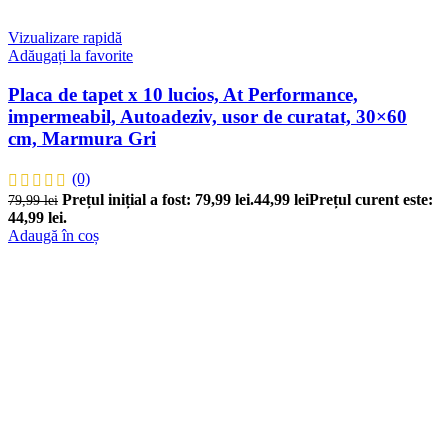
Vizualizare rapidă
Adăugați la favorite
Placa de tapet x 10 lucios, At Performance,
impermeabil, Autoadeziv, usor de curatat, 30×60
cm, Marmura Gri
(0)
Prețul inițial a fost: 79,99 lei.
44,99
lei
Prețul curent este:
79,99
lei
44,99 lei.
Adaugă în coș