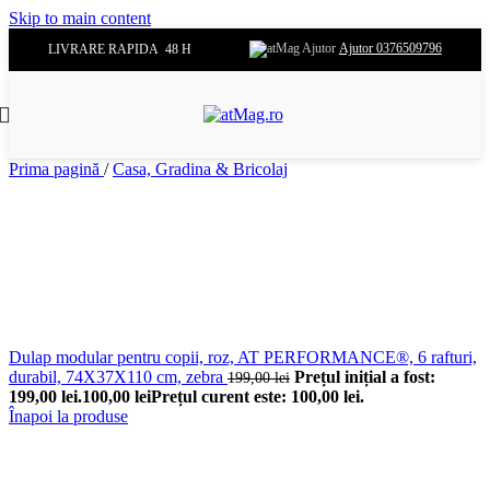
Skip to main content
Ajutor 0376509796
LIVRARE RAPIDA 48 H
Prima pagină
/
Casa, Gradina & Bricolaj
Dulap modular pentru copii, roz, AT PERFORMANCE®, 6 rafturi,
durabil, 74X37X110 cm, zebra
Prețul inițial a fost:
199,00
lei
199,00 lei.
100,00
lei
Prețul curent este: 100,00 lei.
Înapoi la produse