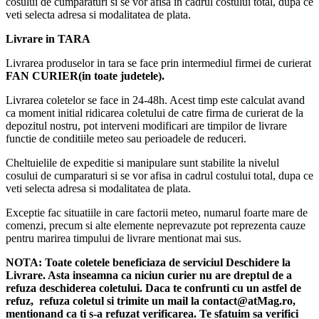
cosului de cumparaturi si se vor afisa in cadrul costului total, dupa ce
veti selecta adresa si modalitatea de plata.
Livrare in TARA
Livrarea produselor in tara se face prin intermediul firmei de curierat
FAN CURIER(in toate judetele).
Livrarea coletelor se face in 24-48h. Acest timp este calculat avand
ca moment initial ridicarea coletului de catre firma de curierat de la
depozitul nostru, pot interveni modificari are timpilor de livrare
functie de conditiile meteo sau perioadele de reduceri.
Cheltuielile de expeditie si manipulare sunt stabilite la nivelul
cosului de cumparaturi si se vor afisa in cadrul costului total, dupa ce
veti selecta adresa si modalitatea de plata.
Exceptie fac situatiile in care factorii meteo, numarul foarte mare de
comenzi, precum si alte elemente neprevazute pot reprezenta cauze
pentru marirea timpului de livrare mentionat mai sus.
NOTA:
Toate coletele beneficiaza de serviciul Deschidere la
Livrare. Asta inseamna ca niciun curier nu are dreptul de a
refuza deschiderea coletului. Daca te confrunti cu un astfel de
refuz, refuza coletul si trimite un mail la contact@atMag.ro,
mentionand ca ti s-a refuzat verificarea.
Te sfatuim sa verifici