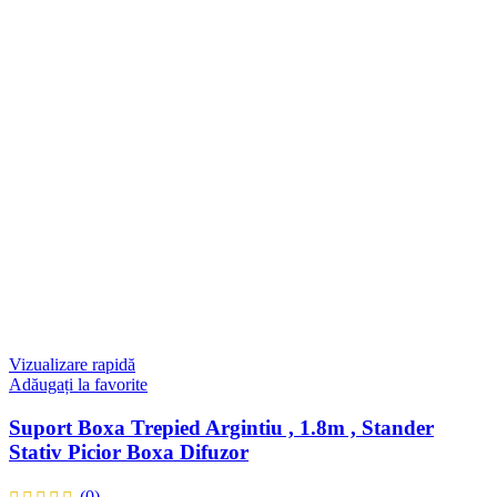
Vizualizare rapidă
Adăugați la favorite
Suport Boxa Trepied Argintiu , 1.8m , Stander
Stativ Picior Boxa Difuzor
(0)