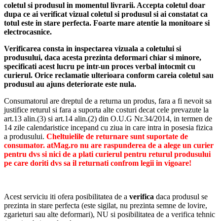
coletul si produsul in momentul livrarii. Accepta coletul doar
dupa ce ai verificat vizual coletul si produsul si ai constatat ca
totul este in stare perfecta. Foarte mare atentie la monitoare si
electrocasnice.
Verificarea consta in inspectarea vizuala a coletului si
produsului, daca acesta prezinta deformari chiar si minore,
specificati acest lucru pe intr-un proces verbal intocmit cu
curierul.
Orice reclamatie ulterioara conform careia coletul sau
produsul au ajuns deteriorate este nula.
Consumatorul are dreptul de a returna un produs, fara a fi nevoit sa
justifice returul si fara a suporta alte costuri decat cele prevazute la
art.13 alin.(3) si art.14 alin.(2) din O.U.G Nr.34/2014, in termen de
14 zile calendaristice incepand cu ziua in care intra in posesia fizica
a produsului.
Cheltuielile de returnare sunt suportate de
consumator. atMag.ro nu are raspunderea de a alege un curier
pentru dvs si nici de a plati curierul pentru returul produsului
pe care doriti dvs sa il returnati confrom legii in vigoare!
Acest serviciu iti ofera posibilitatea de a
verifica
daca produsul se
prezinta in stare perfecta (este sigilat, nu prezinta semne de lovire,
zgarieturi sau alte deformari), NU si posibilitatea de a verifica tehnic