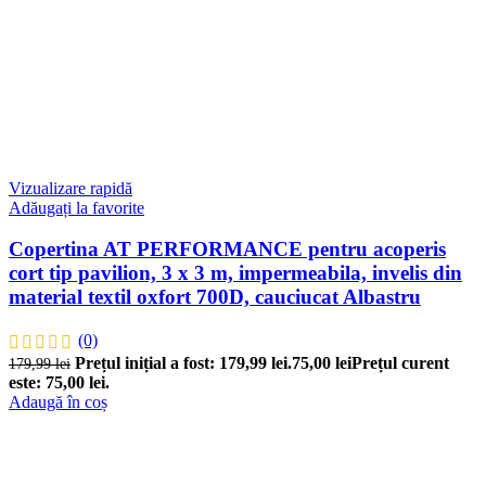
Vizualizare rapidă
Adăugați la favorite
Copertina AT PERFORMANCE pentru acoperis
cort tip pavilion, 3 x 3 m, impermeabila, invelis din
material textil oxfort 700D, cauciucat Albastru
(0)
Prețul inițial a fost: 179,99 lei.
75,00
lei
Prețul curent
179,99
lei
este: 75,00 lei.
Adaugă în coș