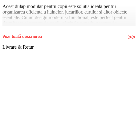
Acest dulap modular pentru copii este solutia ideala pentru
organizarea eficienta a hainelor, jucariilor, cartilor si altor obiecte
esentiale. Cu un design modern si functional, este perfect pentru
dormitoare si camere de copii, oferind un spatiu generos de
depozitare intr-o forma compacta si versatila.
Vezi toată descrierea
Caracteristici principale:
✅ Design practic si incapator – Cele 6 rafturi ofera suficient spatiu
Livrare & Retur
pentru haine, carti, pantofi si jucarii.
✅ Material durabil si rezistent la apa – Structura metalica cu
conectori din plastic asigura stabilitate, iar materialele impermeabile
protejeaza obiectele depozitate.
✅ Flexibilitate si personalizare – Modulele pot fi rearanjate in
functie de nevoile tale, adaptandu-se perfect oricarui spatiu.
✅ Ideal pentru copii si tineri – Designul vesel, cu personaje si culori
atractive, contribuie la dezvoltarea cognitiva a celor mici prin
recunoasterea culorilor si a formelor.
✅ Usor de asamblat si mutat – Sistemul PLUG-IN permite montajul
rapid, fara unelte speciale. De asemenea, dulapul este pliabil, fiind o
alegere excelenta pentru cei care calatoresc frecvent sau isi schimba
des locuinta.
✅ Dimensiuni compacte – Se integreaza perfect in orice colt al
camerei, economisind spatiu fara a compromite functionalitatea.