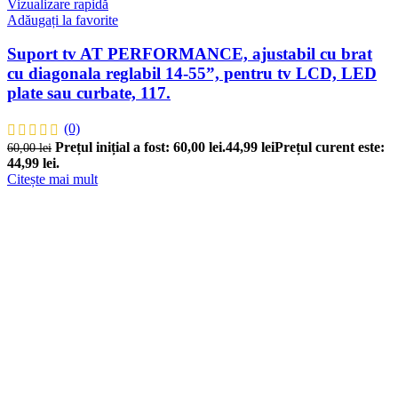
Vizualizare rapidă
Adăugați la favorite
Suport tv AT PERFORMANCE, ajustabil cu brat
cu diagonala reglabil 14-55”, pentru tv LCD, LED
plate sau curbate, 117.
(0)
Prețul inițial a fost: 60,00 lei.
44,99
lei
Prețul curent este:
60,00
lei
44,99 lei.
Citește mai mult