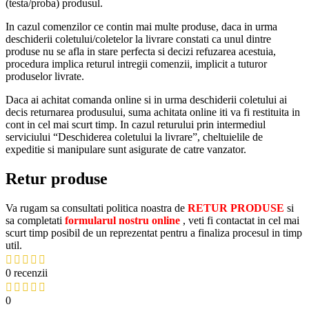
(testa/proba) produsul.
In cazul comenzilor ce contin mai multe produse, daca in urma
deschiderii coletului/coletelor la livrare constati ca unul dintre
produse nu se afla in stare perfecta si decizi refuzarea acestuia,
procedura implica returul intregii comenzii, implicit a tuturor
produselor livrate.
Daca ai achitat comanda online si in urma deschiderii coletului ai
decis returnarea produsului, suma achitata online iti va fi restituita in
cont in cel mai scurt timp. In cazul returului prin intermediul
serviciului “Deschiderea coletului la livrare”, cheltuielile de
expeditie si manipulare sunt asigurate de catre vanzator.
Retur produse
Va rugam sa consultati politica noastra de
RETUR PRODUSE
si
sa completati
formularul nostru online
, veti fi contactat in cel mai
scurt timp posibil de un reprezentat pentru a finaliza procesul in timp
util.
0 recenzii
0