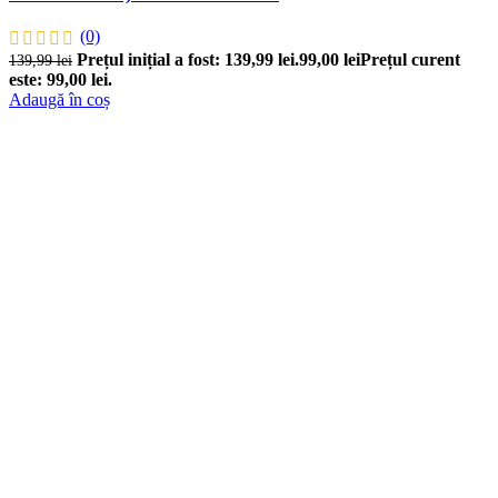
(0)
Prețul inițial a fost: 139,99 lei.
99,00
lei
Prețul curent
139,99
lei
este: 99,00 lei.
Adaugă în coș