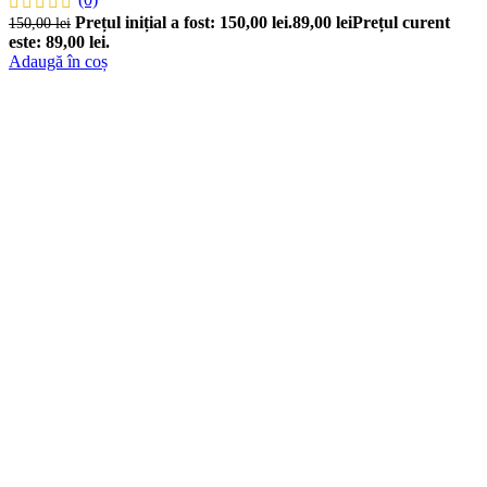
Prețul inițial a fost: 150,00 lei.
89,00
lei
Prețul curent
150,00
lei
este: 89,00 lei.
Adaugă în coș