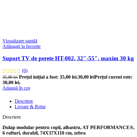
Vizualizare rapidă
Adăugați la favorite
Suport TV de perete HT-002, 32″-55″, maxim 30 kg
(0)
Prețul inițial a fost: 35,00 lei.
30,00
lei
Prețul curent este:
35,00
lei
30,00 lei.
Adaugă în coș
Descriere
Livrare & Retur
Descriere
Dulap modular pentru copii, albastru, AT PERFORMANCE®,
6 rafturi, durabil, 74X37X110 cm, zebra