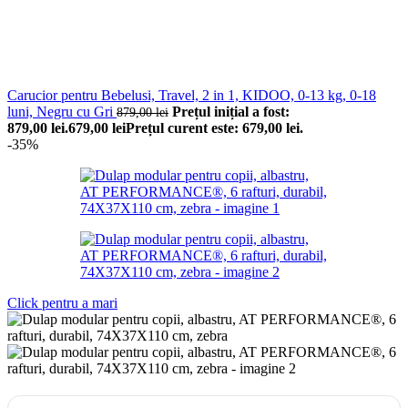
Carucior pentru Bebelusi, Travel, 2 in 1, KIDOO, 0-13 kg, 0-18
luni, Negru cu Gri
Prețul inițial a fost:
879,00
lei
879,00 lei.
679,00
lei
Prețul curent este: 679,00 lei.
-35%
Click pentru a mari