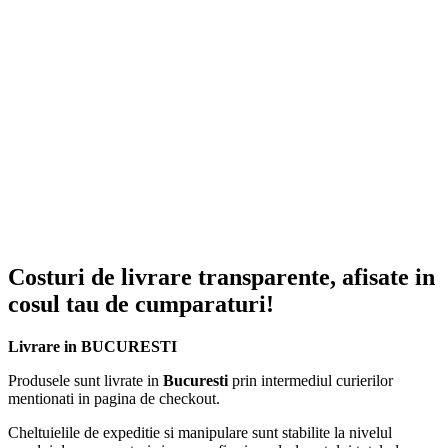
Dimensiuni:
Inaltime:
110 cm
Lungime
: 74 cm
Latime
: 37 cm
Dulapul modular reprezinta o alternativa moderna la mobilierul
traditional, fiind ideal pentru dormitoare mici, camere de copii sau
chiar pentru utilizare temporara in timpul calatoriilor. Cu o greutate
redusa si un sistem de inchidere magnetic, asigura atat stabilitate, cat
si siguranta in utilizare.
ℹ️ Alege dulapul modular cu 6 rafturi pentru o organizare
inteligenta si eficienta a spatiului tau!
Costuri de livrare transparente, afisate in
cosul tau de cumparaturi!
Livrare in BUCURESTI
Produsele sunt livrate in
Bucuresti
prin intermediul curierilor
mentionati in pagina de checkout.
Cheltuielile de expeditie si manipulare sunt stabilite la nivelul