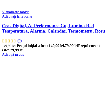
Vizualizare rapidă
Adăugați la favorite
Ceas Digital, At Performance Cu, Lumina Red
Temperatura, Alarma, Calendar, Termometru, Rosu
(0)
Prețul inițial a fost: 149,99 lei.
79,99
lei
Prețul curent
149,99
lei
este: 79,99 lei.
Adaugă în coș