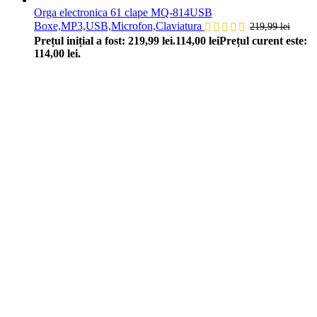
Orga electronica 61 clape MQ-814USB
Boxe,MP3,USB,Microfon,Claviatura
219,99
lei
Prețul inițial a fost: 219,99 lei.
114,00
lei
Prețul curent este:
114,00 lei.