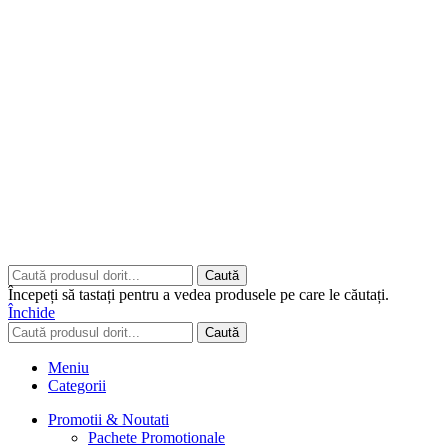
Copyrights © 2026 ART CLASS ELECTRONICS S.R.L. Toate
drepturile rezervate.
Built to Impress - AtumX Media
Caută
Începeți să tastați pentru a vedea produsele pe care le căutați.
Închide
Caută
Meniu
Categorii
Promotii & Noutati
Pachete Promotionale