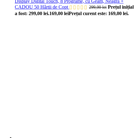
Display Digital Touch, 8 Programe, cu Geam, Neagră +
CADOU 50 Hârtii de Copt
Prețul inițial
299,00
lei
a fost: 299,00 lei.
169,00
lei
Prețul curent este: 169,00 lei.