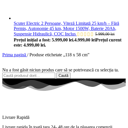
Scuter Electric 2 Persoane, Viteză Limitată 25 km/h – Fără
Permis, Autonomie 45 km, Motor 1500W, Baterie 20Ah,
Suspensie Hidraulică, COC Inclus
5.999,00
lei
Prețul inițial a fost: 5.999,00 lei.
4.999,00
lei
Prețul curent
este: 4.999,00 lei.
Prima pagină
/
Produse etichetate „118 x 58 cm”
Nu a fost găsit niciun produs care să se potrivească cu selecția ta.
Caută
Livrare Rapidă
Livrare
rapida
în
toată
țara
24- 48 ore de
la
plasarea comenzii.