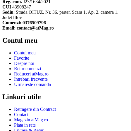
Reg. com.
J23/1634/2021
CUI
43908247
Sediu
: Strada OITUZ, Nr. 36, parter, Scara 1, Ap. 2, camera 1,
Judet lIfov
Comenzi: 0376509796
Email: contact@atMag.ro
Contul meu
Contul meu
Favorite
Despre noi
Retur comenzi
Reduceri atMag.ro
Intrebari frecvente
Urmareste comanda
Linkuri utile
Retragere din Contract
Contact
Magazin atMag.ro
Plata in rate
Livrare & Retur