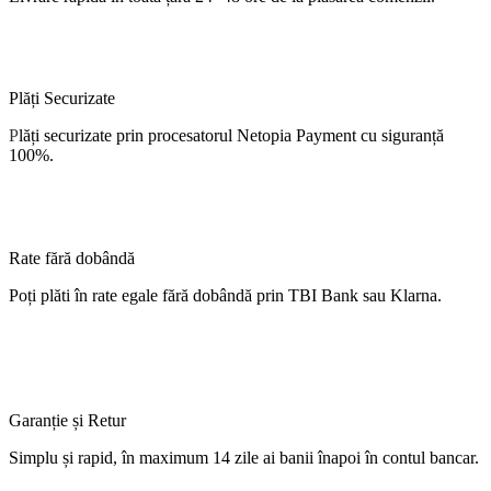
Plăți Securizate
P
lăți
securizate
prin procesatorul Netopia Payment cu
siguranță
100%.
Rate fără dobândă
Poți
plăti
în
rate
egale
fără
dobândă
prin TBI Bank sau Klarna.
Garanție și Retur
Simplu
și
rapid,
în
maximum 14 zile
ai
banii
înapoi
în
contul
bancar.