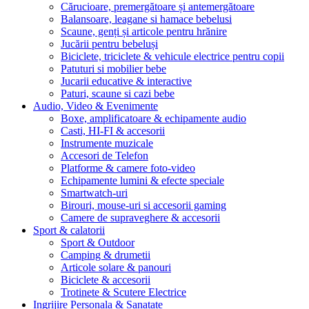
Cărucioare, premergătoare și antemergătoare
Balansoare, leagane si hamace bebelusi
Scaune, genți și articole pentru hrănire
Jucării pentru bebeluși
Biciclete, triciclete & vehicule electrice pentru copii
Patuturi si mobilier bebe
Jucarii educative & interactive
Paturi, scaune si cazi bebe
Audio, Video & Evenimente
Boxe, amplificatoare & echipamente audio
Casti, HI-FI & accesorii
Instrumente muzicale
Accesori de Telefon
Platforme & camere foto-video
Echipamente lumini & efecte speciale
Smartwatch-uri
Birouri, mouse-uri si accesorii gaming
Camere de supraveghere & accesorii
Sport & calatorii
Sport & Outdoor
Camping & drumetii
Articole solare & panouri
Biciclete & accesorii
Trotinete & Scutere Electrice
Ingrijire Personala & Sanatate