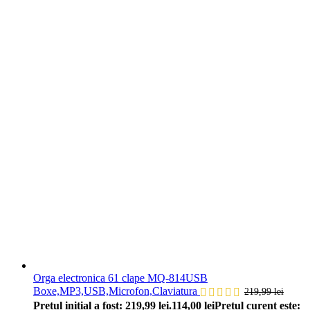
Orga electronica 61 clape MQ-814USB
Boxe,MP3,USB,Microfon,Claviatura
219,99
lei
Prețul inițial a fost: 219,99 lei.
114,00
lei
Prețul curent este: