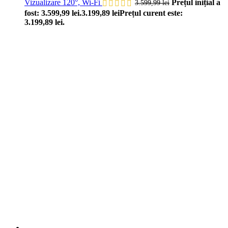
Vizualizare 120°, Wi-Fi
Prețul inițial a
3.599,99
lei
fost: 3.599,99 lei.
3.199,89
lei
Prețul curent este:
3.199,89 lei.