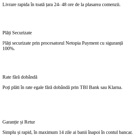
Livrare
rapida
în
toată
țara
24- 48 ore de
la
plasarea comenzii.
Plăți Securizate
P
lăți
securizate
prin procesatorul Netopia Payment cu
siguranță
100%.
Rate fără dobândă
Poți
plăti
în
rate
egale
fără
dobândă
prin TBI Bank sau Klarna.
Garanție și Retur
Simplu
și
rapid,
în
maximum 14 zile
ai
banii
înapoi
în
contul
bancar.