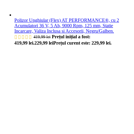
Polizor Unghiular (Flex) AT PERFORMANCE®, cu 2
Acumulatori 36 V, 5 Ah, 9000 Rpm, 125 mm, Statie
Incarcare, Valiza Inclusa si Accesorii, Negru/Galben.
Prețul inițial a fost:
419,99
lei
419,99 lei.
229,99
lei
Prețul curent este: 229,99 lei.