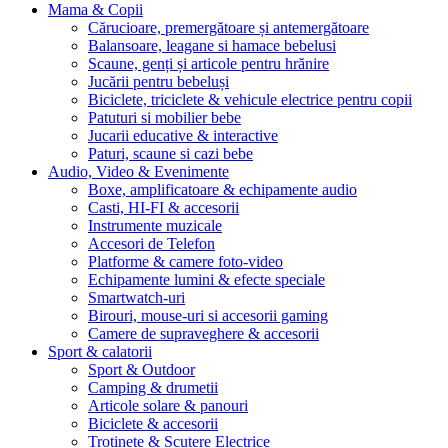
Mama & Copii
Cărucioare, premergătoare și antemergătoare
Balansoare, leagane si hamace bebelusi
Scaune, genți și articole pentru hrănire
Jucării pentru bebeluși
Biciclete, triciclete & vehicule electrice pentru copii
Patuturi si mobilier bebe
Jucarii educative & interactive
Paturi, scaune si cazi bebe
Audio, Video & Evenimente
Boxe, amplificatoare & echipamente audio
Casti, HI-FI & accesorii
Instrumente muzicale
Accesori de Telefon
Platforme & camere foto-video
Echipamente lumini & efecte speciale
Smartwatch-uri
Birouri, mouse-uri si accesorii gaming
Camere de supraveghere & accesorii
Sport & calatorii
Sport & Outdoor
Camping & drumetii
Articole solare & panouri
Biciclete & accesorii
Trotinete & Scutere Electrice