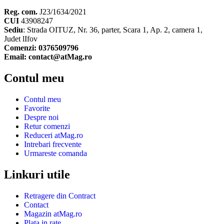
Reg. com.
J23/1634/2021
CUI
43908247
Sediu
: Strada OITUZ, Nr. 36, parter, Scara 1, Ap. 2, camera 1,
Judet lIfov
Comenzi: 0376509796
Email: contact@atMag.ro
Contul meu
Contul meu
Favorite
Despre noi
Retur comenzi
Reduceri atMag.ro
Intrebari frecvente
Urmareste comanda
Linkuri utile
Retragere din Contract
Contact
Magazin atMag.ro
Plata in rate