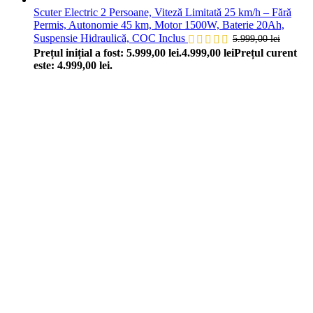
Scuter Electric 2 Persoane, Viteză Limitată 25 km/h – Fără
Permis, Autonomie 45 km, Motor 1500W, Baterie 20Ah,
Suspensie Hidraulică, COC Inclus
5.999,00
lei
Prețul inițial a fost: 5.999,00 lei.
4.999,00
lei
Prețul curent
este: 4.999,00 lei.