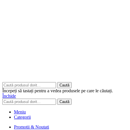
Copyrights © 2026 ART CLASS ELECTRONICS S.R.L. Toate
drepturile rezervate.
Built to Impress - AtumX Media
Caută
Începeți să tastați pentru a vedea produsele pe care le căutați.
Închide
Caută
Meniu
Categorii
Promotii & Noutati