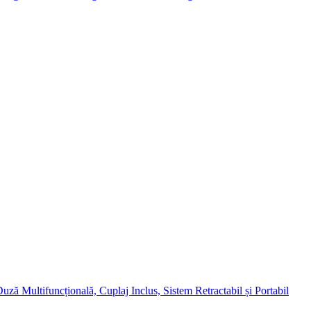
tifuncțională, Cuplaj Inclus, Sistem Retractabil și Portabil