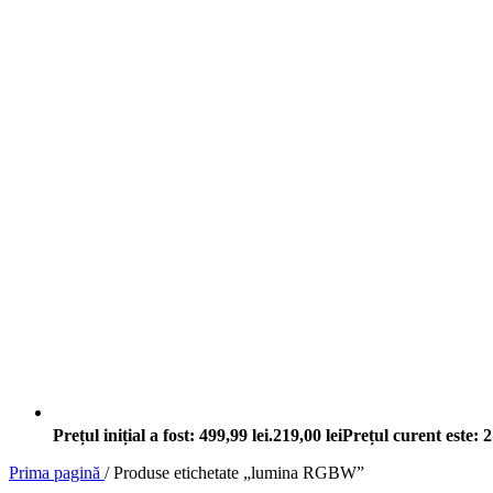
Prețul inițial a fost: 499,99 lei.
219,00
lei
Prețul curent este: 2
Prima pagină
/
Produse etichetate „lumina RGBW”