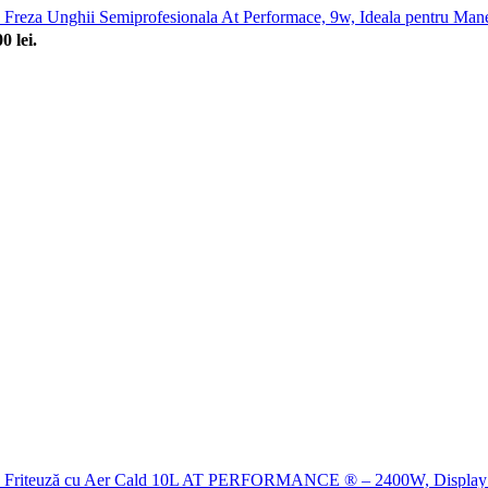
Freza Unghii Semiprofesionala At Performace, 9w, Ideala pentru Man
0 lei.
Friteuză cu Aer Cald 10L AT PERFORMANCE ® – 2400W, Display D