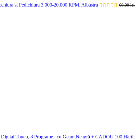
echiura si Pedichiura 3.000-20.000 RPM, Albastru
60,00
lei
igital Touch, 8 Programe , cu Geam,Neagră + CADOU 100 Hârtii