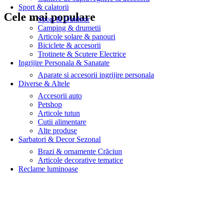
Sport & calatorii
Cele mai populare
Sport & Outdoor
Camping & drumetii
Articole solare & panouri
Biciclete & accesorii
Trotinete & Scutere Electrice
Ingrijire Personala & Sanatate
Aparate si accesorii ingrijire personala
Diverse & Altele
Accesorii auto
Petshop
Articole tutun
Cutii alimentare
Alte produse
Sarbatori & Decor Sezonal
Brazi & ornamente Crăciun
Articole decorative tematice
Reclame luminoase