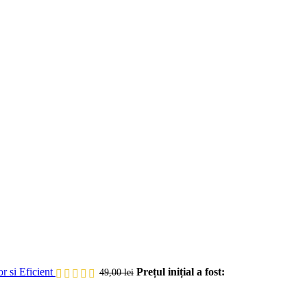
si Eficient
Prețul inițial a fost:
49,00
lei