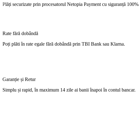
P
lăți
securizate
prin procesatorul Netopia Payment cu
siguranță
100%
Rate fără dobândă
Poți
plăti
în
rate
egale
fără
dobândă
prin TBI Bank sau Klarna.
Garanție și Retur
Simplu
și
rapid,
în
maximum 14 zile
ai
banii
înapoi
în
contul
bancar.