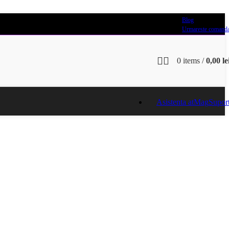
Blog
Urmareste comand
0
items
/
0,00
le
Asistenta atMag
Supor