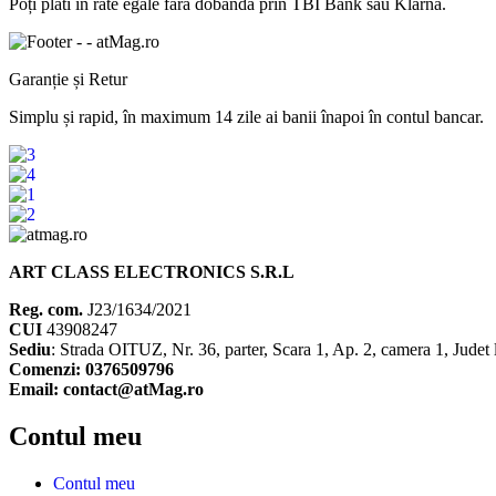
Poți
plăti
în
rate
egale
fără
dobândă
prin TBI Bank sau Klarna.
Garanție și Retur
Simplu
și
rapid,
în
maximum 14 zile
ai
banii
înapoi
în
contul
bancar.
ART CLASS ELECTRONICS S.R.L
Reg. com.
J23/1634/2021
CUI
43908247
Sediu
: Strada OITUZ, Nr. 36, parter, Scara 1, Ap. 2, camera 1, Judet 
Comenzi: 0376509796
Email: contact@atMag.ro
Contul meu
Contul meu