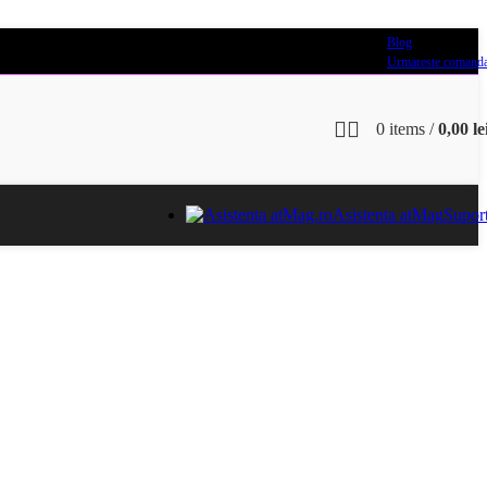
Blog
Urmareste comand
0
items
/
0,00
le
Asistenta atMag
Supor