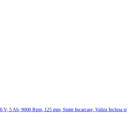
 5 Ah, 9000 Rpm, 125 mm, Statie Incarcare, Valiza Inclusa si