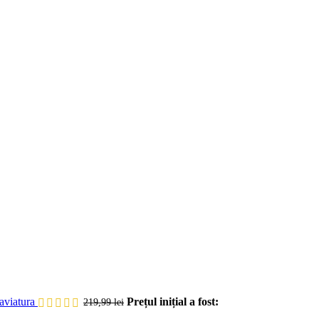
aviatura
Prețul inițial a fost:
219,99
lei