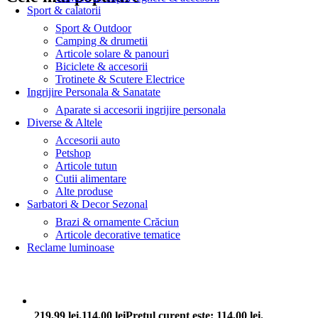
Sport & calatorii
Sport & Outdoor
Camping & drumetii
Articole solare & panouri
Biciclete & accesorii
Trotinete & Scutere Electrice
Ingrijire Personala & Sanatate
Aparate si accesorii ingrijire personala
Diverse & Altele
Accesorii auto
Petshop
Articole tutun
Cutii alimentare
Alte produse
Sarbatori & Decor Sezonal
Brazi & ornamente Crăciun
Articole decorative tematice
Reclame luminoase
219,99 lei.
114,00
lei
Prețul curent este: 114,00 lei.