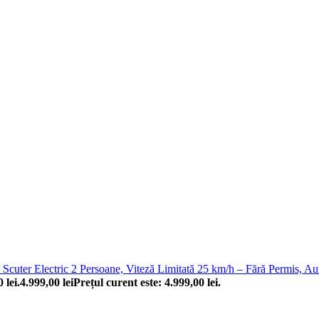
Scuter Electric 2 Persoane, Viteză Limitată 25 km/h – Fără Permis, 
 lei.
4.999,00
lei
Prețul curent este: 4.999,00 lei.