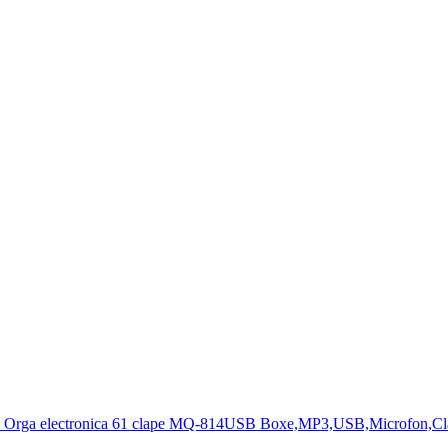
Orga electronica 61 clape MQ-814USB Boxe,MP3,USB,Microfon,Cl