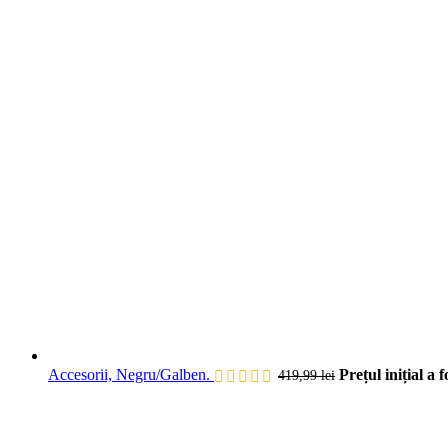
Accesorii, Negru/Galben.
Prețul inițial a f
419,99
lei