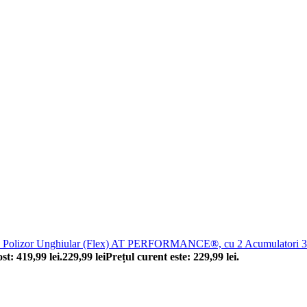
Polizor Unghiular (Flex) AT PERFORMANCE®, cu 2 Acumulatori 36 V,
ost: 419,99 lei.
229,99
lei
Prețul curent este: 229,99 lei.