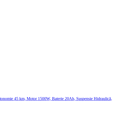
Autonomie 45 km, Motor 1500W, Baterie 20Ah, Suspensie Hidraulică,