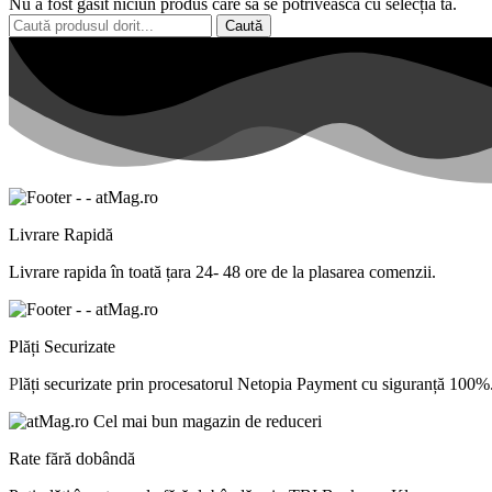
Nu a fost găsit niciun produs care să se potrivească cu selecția ta.
Caută
Livrare Rapidă
Livrare
rapida
în
toată
țara
24- 48 ore de
la
plasarea comenzii.
Plăți Securizate
P
lăți
securizate
prin procesatorul Netopia Payment cu
siguranță
100%
Rate fără dobândă