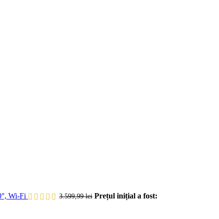
°, Wi-Fi
Prețul inițial a fost:
3.599,99
lei