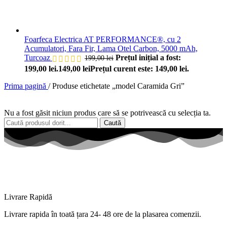
Foarfeca Electrica AT PERFORMANCE®, cu 2
Acumulatori, Fara Fir, Lama Otel Carbon, 5000 mAh,
Turcoaz
Prețul inițial a fost:
199,00
lei
199,00 lei.
149,00
lei
Prețul curent este: 149,00 lei.
Prima pagină
/
Produse etichetate „model Caramida Gri”
Nu a fost găsit niciun produs care să se potrivească cu selecția ta.
Caută
Livrare Rapidă
Livrare
rapida
în
toată
țara
24- 48 ore de
la
plasarea comenzii.