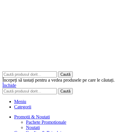
Copyrights © 2026 ART CLASS ELECTRONICS S.R.L. Toate
drepturile rezervate.
Built to Impress - AtumX Media
Caută
Începeți să tastați pentru a vedea produsele pe care le căutați.
Închide
Caută
Meniu
Categorii
Promotii & Noutati
Pachete Promotionale
Noutati