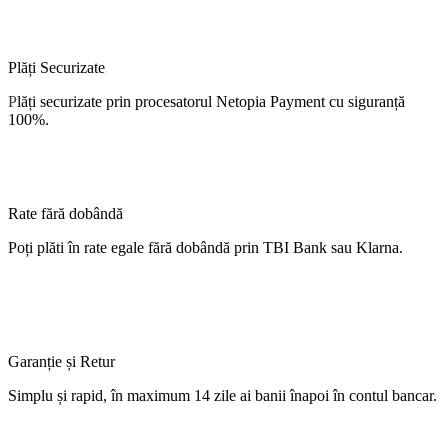
Plăți Securizate
P
lăți
securizate
prin procesatorul Netopia Payment cu
siguranță
100%.
Rate fără dobândă
Poți
plăti
în
rate
egale
fără
dobândă
prin TBI Bank sau Klarna.
Garanție și Retur
Simplu
și
rapid,
în
maximum 14 zile
ai
banii
înapoi
în
contul
bancar.