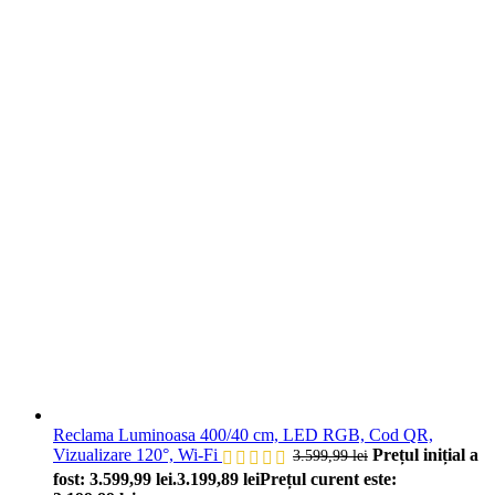
Reclama Luminoasa 400/40 cm, LED RGB, Cod QR,
Vizualizare 120°, Wi-Fi
Prețul inițial a
3.599,99
lei
fost: 3.599,99 lei.
3.199,89
lei
Prețul curent este: