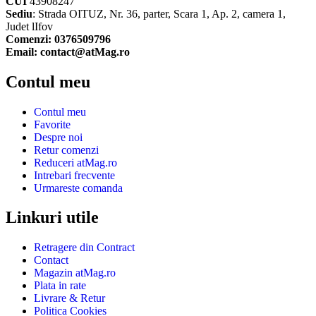
CUI
43908247
Sediu
: Strada OITUZ, Nr. 36, parter, Scara 1, Ap. 2, camera 1,
Judet lIfov
Comenzi: 0376509796
Email: contact@atMag.ro
Contul meu
Contul meu
Favorite
Despre noi
Retur comenzi
Reduceri atMag.ro
Intrebari frecvente
Urmareste comanda
Linkuri utile
Retragere din Contract
Contact
Magazin atMag.ro
Plata in rate
Livrare & Retur
Politica Cookies