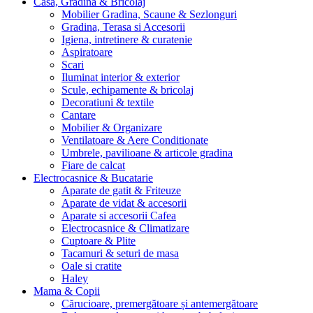
Casa, Gradina & Bricolaj
Mobilier Gradina, Scaune & Sezlonguri
Gradina, Terasa si Accesorii
Igiena, intretinere & curatenie
Aspiratoare
Scari
Iluminat interior & exterior
Scule, echipamente & bricolaj
Decoratiuni & textile
Cantare
Mobilier & Organizare
Ventilatoare & Aere Conditionate
Umbrele, pavilioane & articole gradina
Fiare de calcat
Electrocasnice & Bucatarie
Aparate de gatit & Friteuze
Aparate de vidat & accesorii
Aparate si accesorii Cafea
Electrocasnice & Climatizare
Cuptoare & Plite
Tacamuri & seturi de masa
Oale si cratite
Haley
Mama & Copii
Cărucioare, premergătoare și antemergătoare