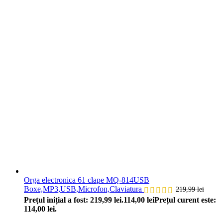
Orga electronica 61 clape MQ-814USB
Boxe,MP3,USB,Microfon,Claviatura
219,99
lei
Prețul inițial a fost: 219,99 lei.
114,00
lei
Prețul curent este:
114,00 lei.