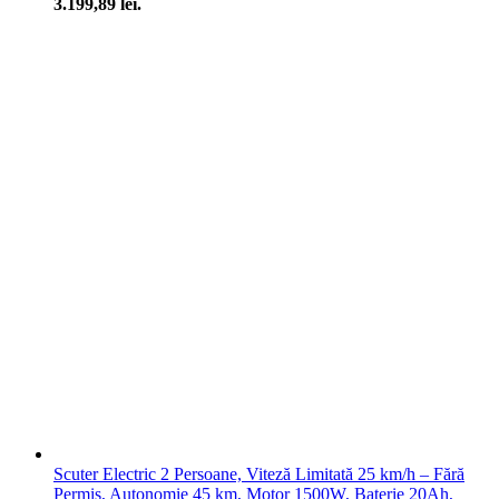
3.199,89 lei.
Scuter Electric 2 Persoane, Viteză Limitată 25 km/h – Fără
Permis, Autonomie 45 km, Motor 1500W, Baterie 20Ah,