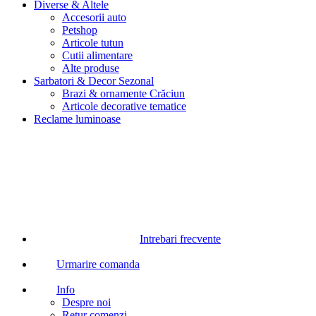
Diverse & Altele
Accesorii auto
Petshop
Articole tutun
Cutii alimentare
Alte produse
Sarbatori & Decor Sezonal
Brazi & ornamente Crăciun
Articole decorative tematice
Reclame luminoase
Intrebari frecvente
Urmarire comanda
Info
Despre noi
Retur comenzi