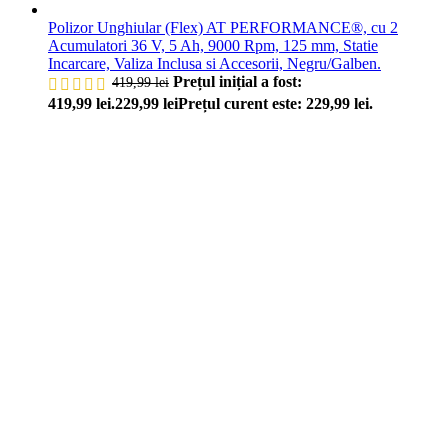
Polizor Unghiular (Flex) AT PERFORMANCE®, cu 2
Acumulatori 36 V, 5 Ah, 9000 Rpm, 125 mm, Statie
Incarcare, Valiza Inclusa si Accesorii, Negru/Galben.
Prețul inițial a fost:
419,99
lei
419,99 lei.
229,99
lei
Prețul curent este: 229,99 lei.