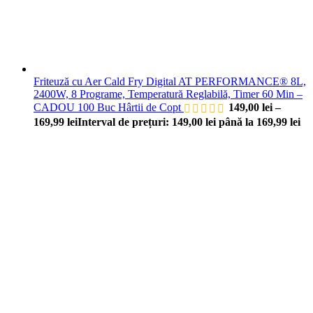
Friteuză cu Aer Cald Fry Digital AT PERFORMANCE® 8L,
2400W, 8 Programe, Temperatură Reglabilă, Timer 60 Min –
CADOU 100 Buc Hârtii de Copt
149,00
lei
–
169,99
lei
Interval de prețuri: 149,00 lei până la 169,99 lei