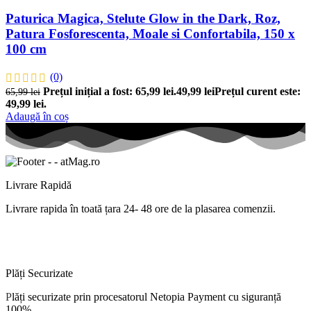
Paturica Magica, Stelute Glow in the Dark, Roz,
Patura Fosforescenta, Moale si Confortabila, 150 x
100 cm
(0)
Prețul inițial a fost: 65,99 lei.
49,99
lei
Prețul curent este:
65,99
lei
49,99 lei.
Adaugă în coș
Livrare Rapidă
Livrare
rapida
în
toată
țara
24- 48 ore de
la
plasarea comenzii.
Plăți Securizate
P
lăți
securizate
prin procesatorul Netopia Payment cu
siguranță
100%.