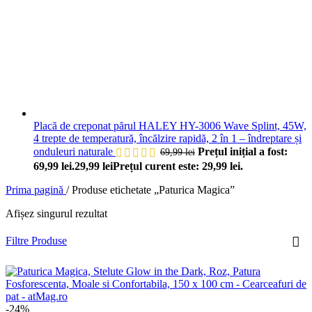
Placă de creponat părul HALEY HY-3006 Wave Splint, 45W,
4 trepte de temperatură, încălzire rapidă, 2 în 1 – îndreptare și
onduleuri naturale
Prețul inițial a fost:
69,99
lei
69,99 lei.
29,99
lei
Prețul curent este: 29,99 lei.
Prima pagină
/
Produse etichetate „Paturica Magica”
Afișez singurul rezultat
Filtre Produse
-24%