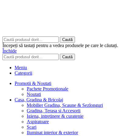
Copyrights © 2026 ART CLASS ELECTRONICS S.R.L. Toate
drepturile rezervate.
Built to Impress - AtumX Media
Caută
Începeți să tastați pentru a vedea produsele pe care le căutați.
Închide
Caută
Meniu
Categorii
Promotii & Noutati
Pachete Promotionale
Noutati
Casa, Gradina & Bricolaj
Mobilier Gradina, Scaune & Sezlonguri
Gradina, Terasa si Accesorii
Igiena, intretinere & curatenie
Aspiratoare
Scari
Iluminat interior & exterior