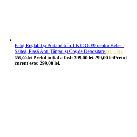
Pătuț Reglabil și Portabil 6 în 1 KIDOO® pentru Bebe –
Saltea, Plasă Anti-Țânțari și Coș de Depozitare
Prețul inițial a fost: 399,00 lei.
299,00
lei
Prețul
399,00
lei
curent este: 299,00 lei.