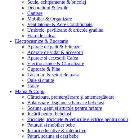
Scule, echipamente & bricolaj
Decoratiuni & textile
Cantare
Mobilier & Organizare
Ventilatoare & Aere Conditionate
Umbrele, pavilioane & articole gradina
Fiare de calcat
Electrocasnice & Bucatarie
Aparate de gatit & Friteuze
Aparate de vidat & accesorii
Aparate si accesorii Cafea
Electrocasnice & Climatizare
Cuptoare & Plite
Tacamuri & seturi de masa
Oale si cratite
Haley
Mama & Copii
Cărucioare, premergătoare și antemergătoare
Balansoare, leagane si hamace bebelusi
Scaune, genți și articole pentru hrănire
Jucării pentru bebeluși
Biciclete, triciclete & vehicule electrice pentru copii
Patuturi si mobilier bebe
Jucarii educative & interactive
Paturi, scaune si cazi bebe