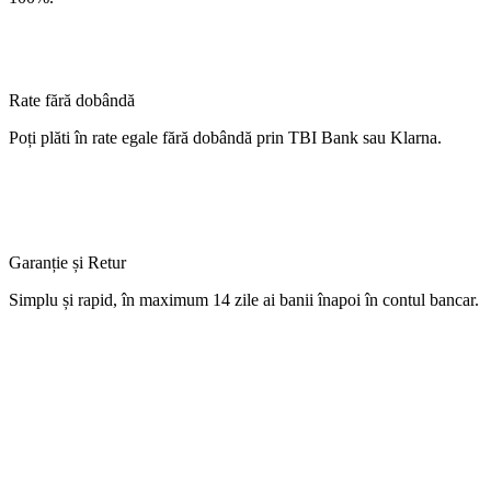
Rate fără dobândă
Poți
plăti
în
rate
egale
fără
dobândă
prin TBI Bank sau Klarna.
Garanție și Retur
Simplu
și
rapid,
în
maximum 14 zile
ai
banii
înapoi
în
contul
bancar.