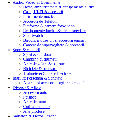
Audio, Video & Evenimente
Boxe, amplificatoare & echipamente audio
Casti, HI-FI & accesorii
Instrumente muzicale
Accesori de Telefon
Platforme & camere foto-video
Echipamente lumini & efecte speciale
Smartwatch-uri
Birouri, mouse-uri si accesorii gaming
Camere de supraveghere & accesorii
Sport & calatorii
Sport & Outdoor
Camping & drumetii
Articole solare & panouri
Biciclete & accesorii
Trotinete & Scutere Electrice
Ingrijire Personala & Sanatate
Aparate si accesorii ingrijire personala
Diverse & Altele
Accesorii auto
Petshop
Articole tutun
Cutii alimentare
Alte produse
Sarbatori & Decor Sezonal