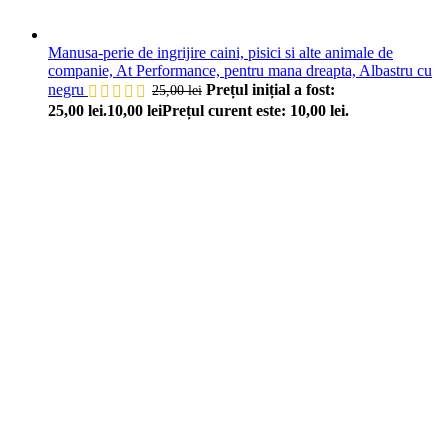
Manusa-perie de ingrijire caini, pisici si alte animale de
companie, At Performance, pentru mana dreapta, Albastru cu
negru
Prețul inițial a fost:
25,00
lei
25,00 lei.
10,00
lei
Prețul curent este: 10,00 lei.