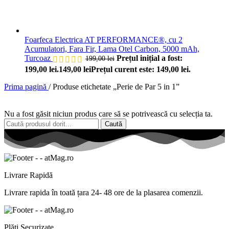
Foarfeca Electrica AT PERFORMANCE®, cu 2
Acumulatori, Fara Fir, Lama Otel Carbon, 5000 mAh,
Turcoaz
Prețul inițial a fost:
199,00
lei
199,00 lei.
149,00
lei
Prețul curent este: 149,00 lei.
Prima pagină
/
Produse etichetate „Perie de Par 5 in 1”
Nu a fost găsit niciun produs care să se potrivească cu selecția ta.
Caută
Livrare Rapidă
Livrare
rapida
în
toată
țara
24- 48 ore de
la
plasarea comenzii.
Plăți Securizate