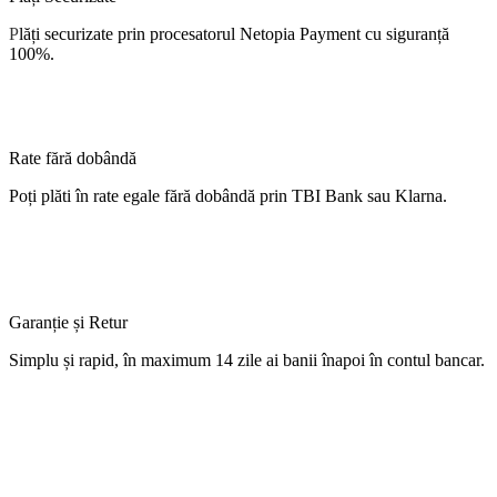
P
lăți
securizate
prin procesatorul Netopia Payment cu
siguranță
100%.
Rate fără dobândă
Poți
plăti
în
rate
egale
fără
dobândă
prin TBI Bank sau Klarna.
Garanție și Retur
Simplu
și
rapid,
în
maximum 14 zile
ai
banii
înapoi
în
contul
bancar.