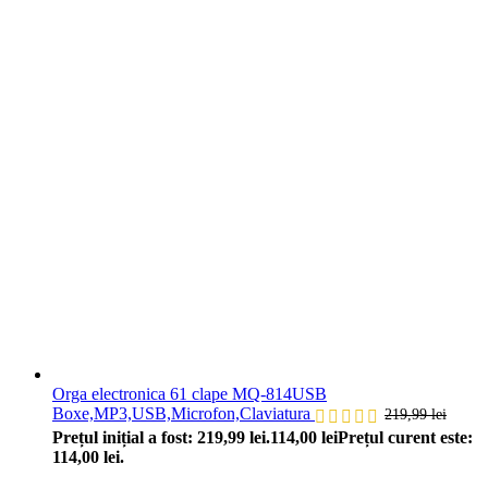
Orga electronica 61 clape MQ-814USB
Boxe,MP3,USB,Microfon,Claviatura
219,99
lei
Prețul inițial a fost: 219,99 lei.
114,00
lei
Prețul curent este:
114,00 lei.