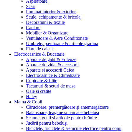
Aspiratoare
Scari
Iluminat interior & exterior
Scule, echipamente & bricolaj
Decoratiuni & textile
Cantare
Mobilier & Organizare
Ventilatoare & Aere Conditionate
Umbrele, pavilioane & articole gradina
Fiare de calcat
Electrocasnice & Bucatarie
Aparate de gatit & Friteuze
Aparate de vidat & accesorii
Aparate si accesorii Cafea
Electrocasnice & Climatizare
Cuptoare & Plite
Tacamuri & seturi de masa
Oale si cratite
Haley
Mama & Copii
Cărucioare, premergătoare și antemergătoare
Balansoare, leagane si hamace bebelusi
Scaune, genți și articole pentru hrănire
Jucării pentru bebeluși
Biciclete, triciclete & vehicule electrice pentru copii