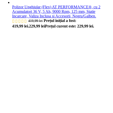
Polizor Unghiular (Flex) AT PERFORMANCE®, cu 2
Acumulatori 36 V, 5 Ah, 9000 Rpm, 125 mm, Statie
Incarcare, Valiza Inclusa si Accesorii, Negru/Galben.
Prețul inițial a fost:
419,99
lei
419,99 lei.
229,99
lei
Prețul curent este: 229,99 lei.