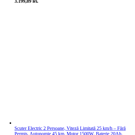
3.199,89 lei.
Scuter Electric 2 Persoane, Viteză Limitată 25 km/h – Fără
Permis, Autonomie 45 km, Motor 1500W, Baterie 20Ah,