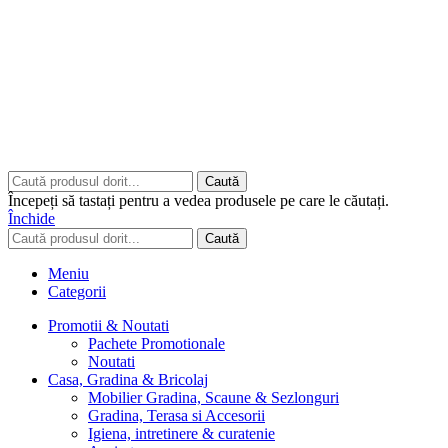
Copyrights © 2026 ART CLASS ELECTRONICS S.R.L. Toate
drepturile rezervate.
Built to Impress - AtumX Media
Caută
Începeți să tastați pentru a vedea produsele pe care le căutați.
Închide
Caută
Meniu
Categorii
Promotii & Noutati
Pachete Promotionale
Noutati
Casa, Gradina & Bricolaj
Mobilier Gradina, Scaune & Sezlonguri
Gradina, Terasa si Accesorii
Igiena, intretinere & curatenie