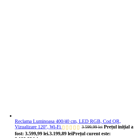
Reclama Luminoasa 400/40 cm, LED RGB, Cod QR,
Vizualizare 120°, Wi-Fi
Prețul inițial a
3.599,99
lei
fost: 3.599,99 lei.
3.199,89
lei
Prețul curent este: