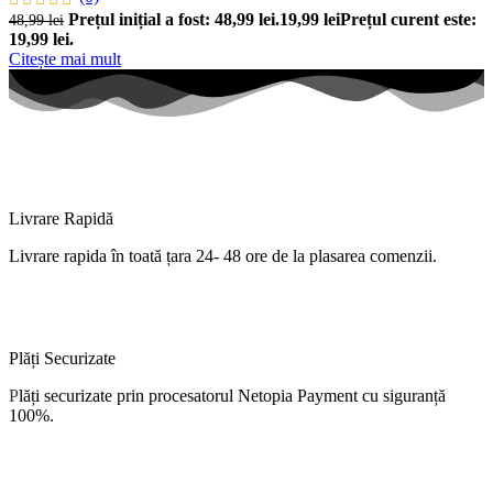
Prețul inițial a fost: 48,99 lei.
19,99
lei
Prețul curent este:
48,99
lei
19,99 lei.
Citește mai mult
Livrare Rapidă
Livrare
rapida
în
toată
țara
24- 48 ore de
la
plasarea comenzii.
Plăți Securizate
P
lăți
securizate
prin procesatorul Netopia Payment cu
siguranță
100%.