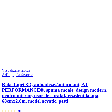
Vizualizare rapidă
Adăugați la favorite
Rola Tapet 3D, autoadeziv/autocolant, AT
PERFORMANCE®, spuma moale, design modern,
pentru interior, usor de curatat, rezistent la apa,
68cmx2.8m, model acvatic, pesti
(0)