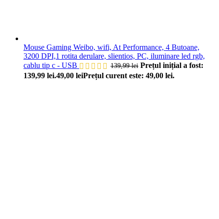
Mouse Gaming Weibo, wifi, At Performance, 4 Butoane,
3200 DPI,1 rotita derulare, slientios, PC, iluminare led rgb,
cablu tip c - USB
Prețul inițial a fost:
139,99
lei
139,99 lei.
49,00
lei
Prețul curent este: 49,00 lei.