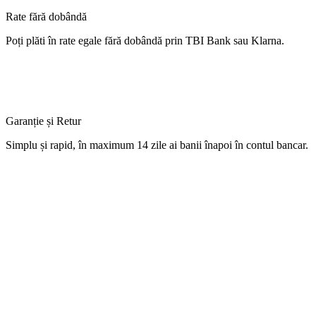
Rate fără dobândă
Poți
plăti
în
rate
egale
fără
dobândă
prin TBI Bank sau Klarna.
Garanție și Retur
Simplu
și
rapid,
în
maximum 14 zile
ai
banii
înapoi
în
contul
bancar.