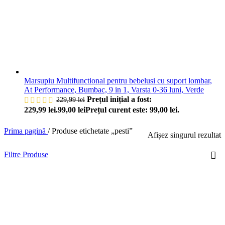
Marsupiu Multifunctional pentru bebelusi cu suport lombar,
At Performance, Bumbac, 9 in 1, Varsta 0-36 luni, Verde
Prețul inițial a fost:
229,99
lei
229,99 lei.
99,00
lei
Prețul curent este: 99,00 lei.
Prima pagină
/
Produse etichetate „pesti”
Afișez singurul rezultat
Filtre Produse