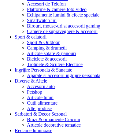
Accesori de Telefon
Platforme & camere foto-video
Echipamente lumini & efecte speciale
Smartwatch-uri
Birouri, mouse-uri si accesorii gaming
Camere de supraveghere & accesorii
Sport & calatorii
Sport & Outdoor
Camping & drumetii
Articole solare & panouri
Biciclete & accesorii
Trotinete & Scutere Electrice
Ingrijire Personala & Sanatate
Aparate si accesorii ingrijire personala
Diverse & Altele
Accesorii auto
Petshop
Articole tutun
Cutii alimentare
Alte produse
Sarbatori & Decor Sezonal
Brazi & ornamente Crăciun
Articole decorative tematice
Reclame luminoase