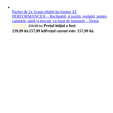
Pachet de 2x Scaun pliabil tip lounge AT
PERFORMANCE® – Reclinabil, 4 poziții, reglabil, pentru
camping, plajă și pescuit, cu husă de transport – Negru
Prețul inițial a fost:
259,99
lei
259,99 lei.
157,99
lei
Prețul curent este: 157,99 lei.