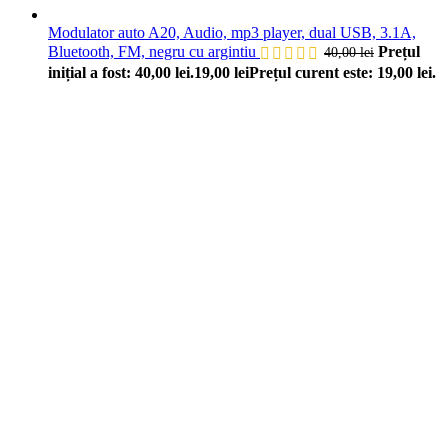
Modulator auto A20, Audio, mp3 player, dual USB, 3.1A,
Bluetooth, FM, negru cu argintiu
Prețul
40,00
lei
inițial a fost: 40,00 lei.
19,00
lei
Prețul curent este: 19,00 lei.