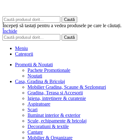
drepturile rezervate.
Built to Impress - AtumX Media
Caută
Începeți să tastați pentru a vedea produsele pe care le căutați.
Închide
Caută
Meniu
Categorii
Promotii & Noutati
Pachete Promotionale
Noutati
Casa, Gradina & Bricolaj
Mobilier Gradina, Scaune & Sezlonguri
Gradina, Terasa si Accesorii
Igiena, intretinere & curatenie
Aspiratoare
Scari
Iluminat interior & exterior
Scule, echipamente & bricolaj
Decoratiuni & textile
Cantare
Mobilier & Organizare