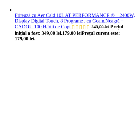
Friteuză cu Aer Cald 10L AT PERFORMANCE ® – 2400W,
Display Digital Touch, 8 Programe , cu Geam,Neagră +
CADOU 100 Hârtii de Copt
Prețul
349,00
lei
inițial a fost: 349,00 lei.
179,00
lei
Prețul curent este:
179,00 lei.