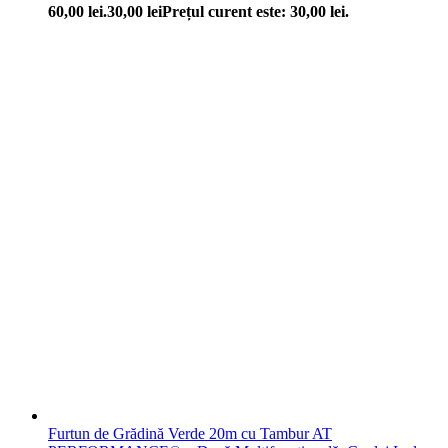
60,00 lei.
30,00
lei
Prețul curent este: 30,00 lei.
Furtun de Grădină Verde 20m cu Tambur AT