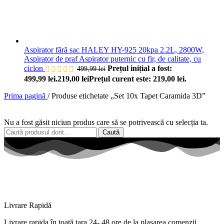
Aspirator fără sac HALEY HY-925 20kpa 2.2L, 2800W,
Aspirator de praf Aspirator puternic cu fir, de calitate, cu
ciclon
Prețul inițial a fost:
499,99
lei
499,99 lei.
219,00
lei
Prețul curent este: 219,00 lei.
Prima pagină
/
Produse etichetate „Set 10x Tapet Caramida 3D”
Nu a fost găsit niciun produs care să se potrivească cu selecția ta.
Caută
Livrare Rapidă
Livrare
rapida
în
toată
țara
24- 48 ore de
la
plasarea comenzii.