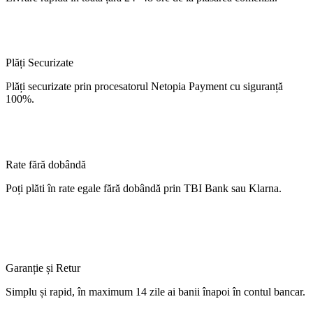
Plăți Securizate
P
lăți
securizate
prin procesatorul Netopia Payment cu
siguranță
100%.
Rate fără dobândă
Poți
plăti
în
rate
egale
fără
dobândă
prin TBI Bank sau Klarna.
Garanție și Retur
Simplu
și
rapid,
în
maximum 14 zile
ai
banii
înapoi
în
contul
bancar.