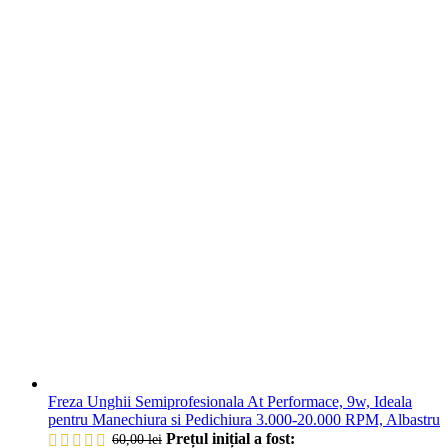
Freza Unghii Semiprofesionala At Performace, 9w, Ideala
pentru Manechiura si Pedichiura 3.000-20.000 RPM, Albastru
Prețul inițial a fost:
60,00
lei