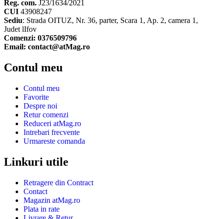
Reg. com.
J23/1634/2021
CUI
43908247
Sediu
: Strada OITUZ, Nr. 36, parter, Scara 1, Ap. 2, camera 1,
Judet lIfov
Comenzi: 0376509796
Email: contact@atMag.ro
Contul meu
Contul meu
Favorite
Despre noi
Retur comenzi
Reduceri atMag.ro
Intrebari frecvente
Urmareste comanda
Linkuri utile
Retragere din Contract
Contact
Magazin atMag.ro
Plata in rate
Livrare & Retur