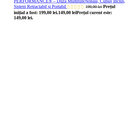
PERFORMANCE® – Duză Multifuncțională, Cuplaj Inclus,
Sistem Retractabil și Portabil
Prețul
199,00
lei
inițial a fost: 199,00 lei.
149,00
lei
Prețul curent este:
149,00 lei.