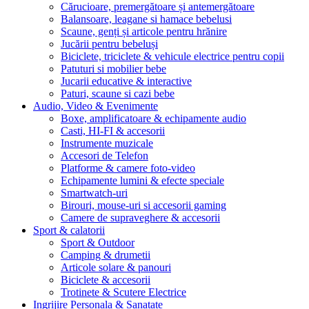
Cărucioare, premergătoare și antemergătoare
Balansoare, leagane si hamace bebelusi
Scaune, genți și articole pentru hrănire
Jucării pentru bebeluși
Biciclete, triciclete & vehicule electrice pentru copii
Patuturi si mobilier bebe
Jucarii educative & interactive
Paturi, scaune si cazi bebe
Audio, Video & Evenimente
Boxe, amplificatoare & echipamente audio
Casti, HI-FI & accesorii
Instrumente muzicale
Accesori de Telefon
Platforme & camere foto-video
Echipamente lumini & efecte speciale
Smartwatch-uri
Birouri, mouse-uri si accesorii gaming
Camere de supraveghere & accesorii
Sport & calatorii
Sport & Outdoor
Camping & drumetii
Articole solare & panouri
Biciclete & accesorii
Trotinete & Scutere Electrice
Ingrijire Personala & Sanatate