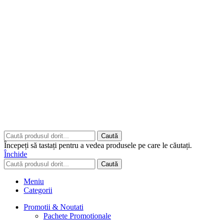
Copyrights © 2026 ART CLASS ELECTRONICS S.R.L. Toate
drepturile rezervate.
Built to Impress - AtumX Media
Caută
Începeți să tastați pentru a vedea produsele pe care le căutați.
Închide
Caută
Meniu
Categorii
Promotii & Noutati
Pachete Promotionale