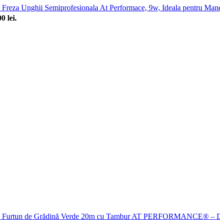
Freza Unghii Semiprofesionala At Performace, 9w, Ideala pentru Man
0 lei.
Furtun de Grădină Verde 20m cu Tambur AT PERFORMANCE® – Duză Mul