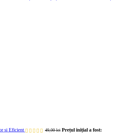
si Eficient
Prețul inițial a fost:
49,00
lei