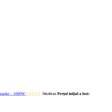
Karaoke – 1000W
Prețul inițial a fost:
799,99
lei