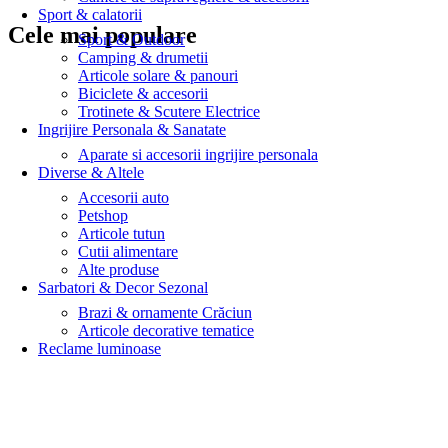
Sport & calatorii
Cele mai populare
Sport & Outdoor
Camping & drumetii
Articole solare & panouri
Biciclete & accesorii
Trotinete & Scutere Electrice
Ingrijire Personala & Sanatate
Aparate si accesorii ingrijire personala
Diverse & Altele
Accesorii auto
Petshop
Articole tutun
Cutii alimentare
Alte produse
Sarbatori & Decor Sezonal
Brazi & ornamente Crăciun
Articole decorative tematice
Reclame luminoase