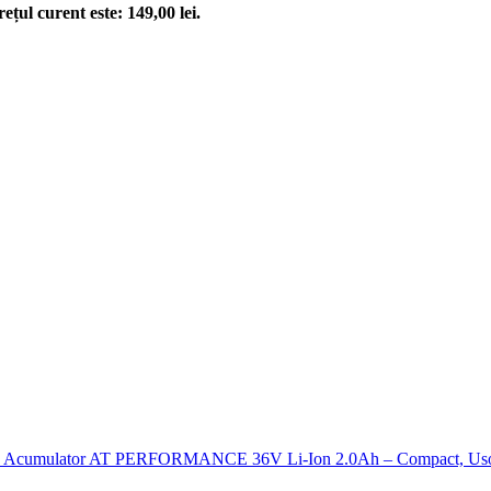
rețul curent este: 149,00 lei.
Acumulator AT PERFORMANCE 36V Li-Ion 2.0Ah – Compact, Usor 