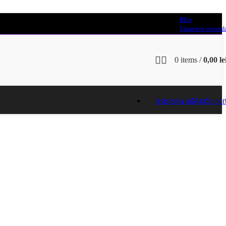
Blog
Urmareste comand
0
items
/
0,00
le
Asistenta atMag
Supor