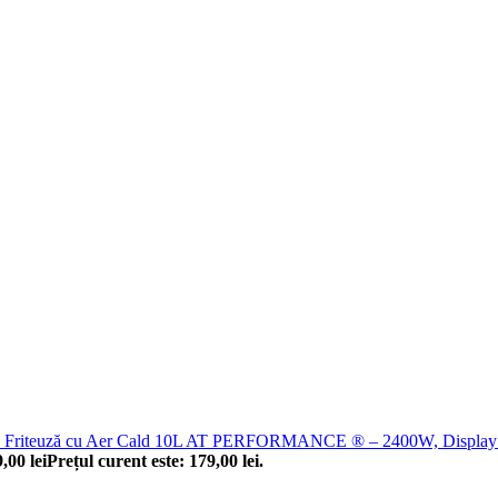
Friteuză cu Aer Cald 10L AT PERFORMANCE ® – 2400W, Display D
9,00
lei
Prețul curent este: 179,00 lei.