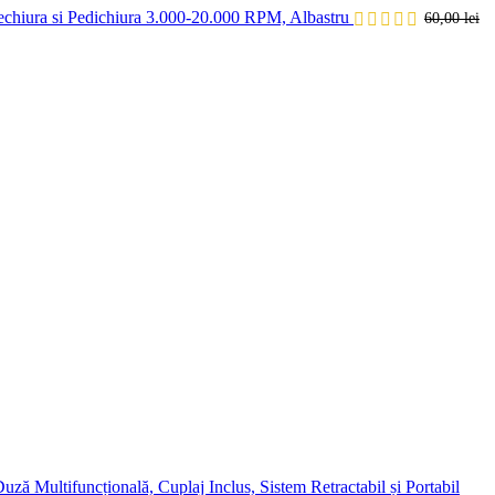
echiura si Pedichiura 3.000-20.000 RPM, Albastru
60,00
lei
tifuncțională, Cuplaj Inclus, Sistem Retractabil și Portabil