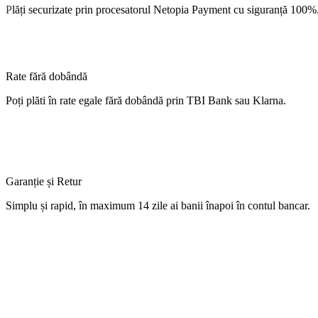
P
lăți
securizate
prin procesatorul Netopia Payment cu
siguranță
100%
Rate fără dobândă
Poți
plăti
în
rate
egale
fără
dobândă
prin TBI Bank sau Klarna.
Garanție și Retur
Simplu
și
rapid,
în
maximum 14 zile
ai
banii
înapoi
în
contul
bancar.