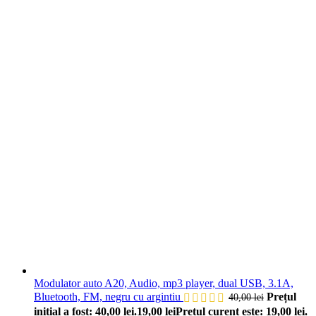
Modulator auto A20, Audio, mp3 player, dual USB, 3.1A,
Bluetooth, FM, negru cu argintiu
Prețul
40,00
lei
inițial a fost: 40,00 lei.
19,00
lei
Prețul curent este: 19,00 lei.