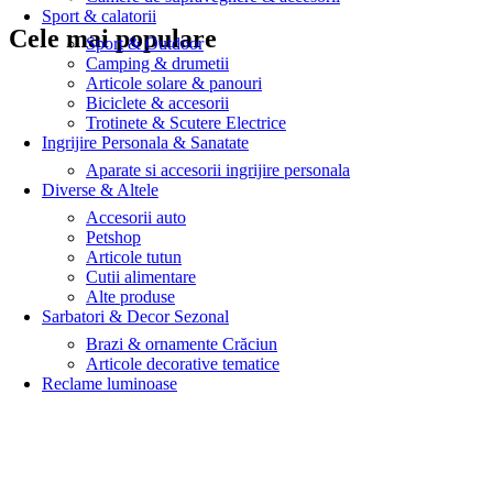
Sport & calatorii
Cele mai populare
Sport & Outdoor
Camping & drumetii
Articole solare & panouri
Biciclete & accesorii
Trotinete & Scutere Electrice
Ingrijire Personala & Sanatate
Aparate si accesorii ingrijire personala
Diverse & Altele
Accesorii auto
Petshop
Articole tutun
Cutii alimentare
Alte produse
Sarbatori & Decor Sezonal
Brazi & ornamente Crăciun
Articole decorative tematice
Reclame luminoase