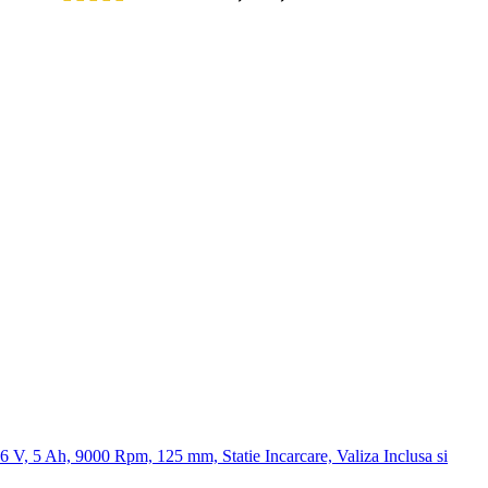
 5 Ah, 9000 Rpm, 125 mm, Statie Incarcare, Valiza Inclusa si