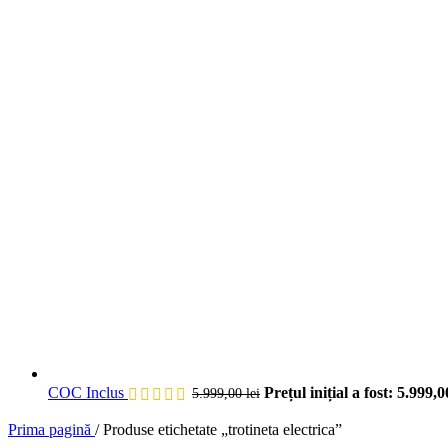
COC Inclus
Prețul inițial a fost: 5.999,00
5.999,00
lei
Prima pagină
/
Produse etichetate „trotineta electrica”