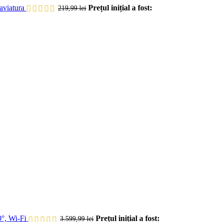
aviatura
Prețul inițial a fost:
219,99
lei
°, Wi-Fi
Prețul inițial a fost:
3.599,99
lei