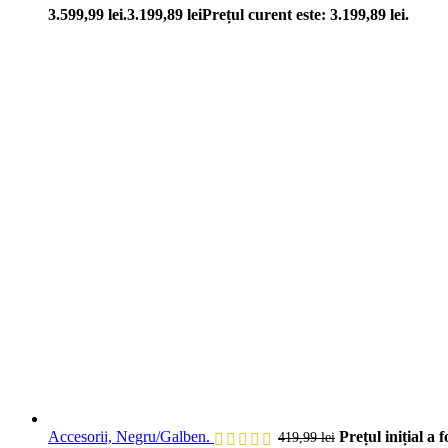
3.599,99 lei.
3.199,89
lei
Prețul curent este: 3.199,89 lei.
Accesorii, Negru/Galben.
Prețul inițial a f
419,99
lei