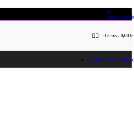
Blog
Urmareste comand
0
items
/
0,00
le
Asistenta atMag
Supor