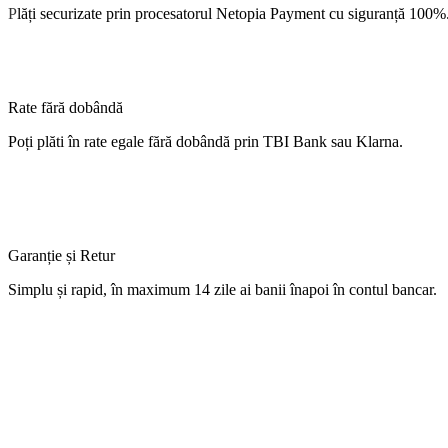
P
lăți
securizate
prin procesatorul Netopia Payment cu
siguranță
100%
Rate fără dobândă
Poți
plăti
în
rate
egale
fără
dobândă
prin TBI Bank sau Klarna.
Garanție și Retur
Simplu
și
rapid,
în
maximum 14 zile
ai
banii
înapoi
în
contul
bancar.