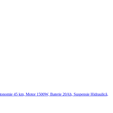
Autonomie 45 km, Motor 1500W, Baterie 20Ah, Suspensie Hidraulică,