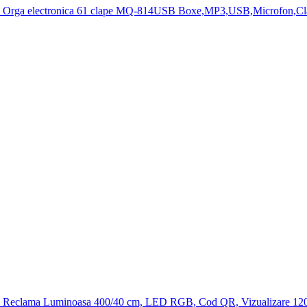
Orga electronica 61 clape MQ-814USB Boxe,MP3,USB,Microfon,Cl
Reclama Luminoasa 400/40 cm, LED RGB, Cod QR, Vizualizare 120