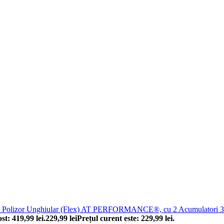
Polizor Unghiular (Flex) AT PERFORMANCE®, cu 2 Acumulatori 36 V,
ost: 419,99 lei.
229,99
lei
Prețul curent este: 229,99 lei.