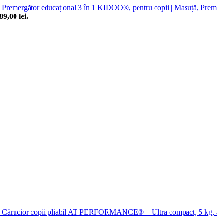
Premergător educațional 3 în 1 KIDOO®, pentru copii | Masuță, Preme
89,00 lei.
Cărucior copii pliabil AT PERFORMANCE® – Ultra compact, 5 kg, alum