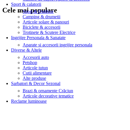
Sport & calatorii
Cele mai populare
Sport & Outdoor
Camping & drumetii
Articole solare & panouri
Biciclete & accesorii
Trotinete & Scutere Electrice
Ingrijire Personala & Sanatate
Aparate si accesorii ingrijire personala
Diverse & Altele
Accesorii auto
Petshop
Articole tutun
Cutii alimentare
Alte produse
Sarbatori & Decor Sezonal
Brazi & ornamente Crăciun
Articole decorative tematice
Reclame luminoase