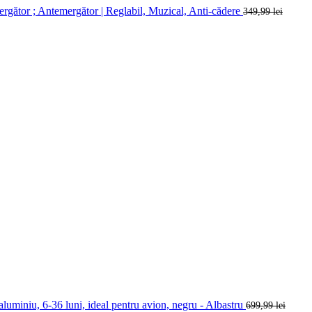
rgător ; Antemergător | Reglabil, Muzical, Anti-cădere
349,99
lei
iniu, 6-36 luni, ideal pentru avion, negru -
Albastru
699,99
lei