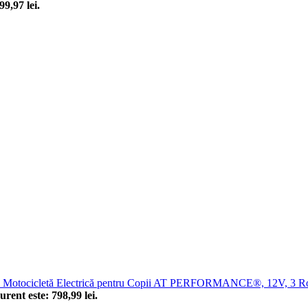
99,97 lei.
Motocicletă Electrică pentru Copii AT PERFORMANCE®, 12V, 3 Roți, 
urent este: 798,99 lei.