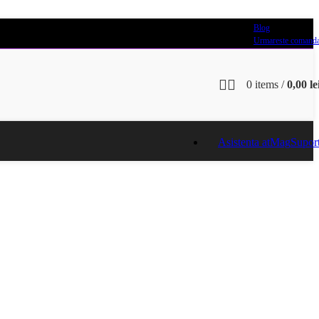
Blog
Urmareste comand
0
items
/
0,00
le
Asistenta atMag
Supor