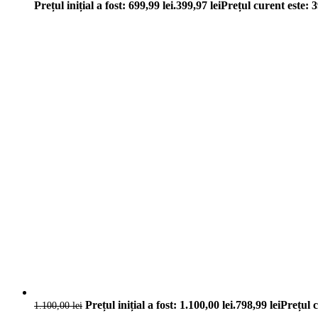
Prețul inițial a fost: 699,99 lei.
399,97
lei
Prețul curent este: 3
Prețul inițial a fost: 1.100,00 lei.
798,99
lei
Prețul c
1.100,00
lei