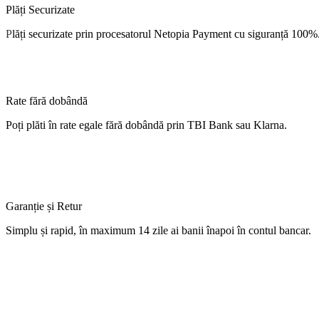
Plăți Securizate
P
lăți
securizate
prin procesatorul Netopia Payment cu
siguranță
100%
Rate fără dobândă
Poți
plăti
în
rate
egale
fără
dobândă
prin TBI Bank sau Klarna.
Garanție și Retur
Simplu
și
rapid,
în
maximum 14 zile
ai
banii
înapoi
în
contul
bancar.