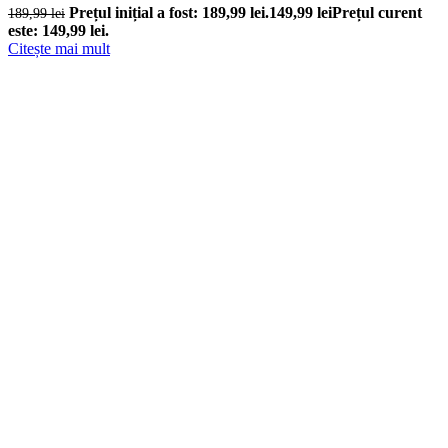
Prețul inițial a fost: 189,99 lei.
149,99
lei
Prețul curent
189,99
lei
este: 149,99 lei.
Citește mai mult