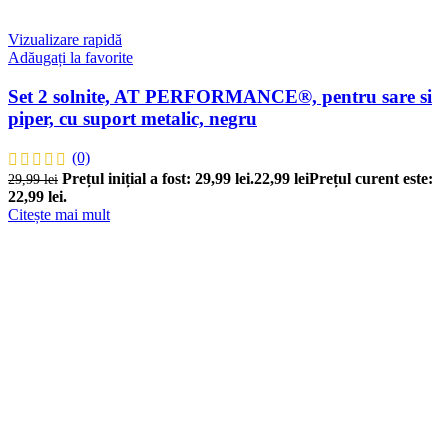
Vizualizare rapidă
Adăugați la favorite
Set 2 solnite, AT PERFORMANCE®, pentru sare si
piper, cu suport metalic, negru
(0)
Prețul inițial a fost: 29,99 lei.
22,99
lei
Prețul curent este:
29,99
lei
22,99 lei.
Citește mai mult