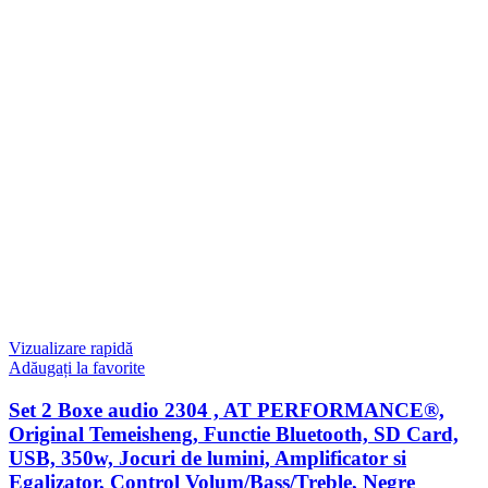
Vizualizare rapidă
Adăugați la favorite
Set 2 Boxe audio 2304 , AT PERFORMANCE®,
Original Temeisheng, Functie Bluetooth, SD Card,
USB, 350w, Jocuri de lumini, Amplificator si
Egalizator, Control Volum/Bass/Treble, Negre