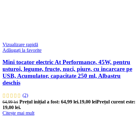
Vizualizare rapidă
Adăugați la favorite
Mini tocator electric At Performance, 45W, pentru
usturoi, legume, fructe, nuci, piure, cu incarcare pe
USB, Acumulator, capacitate 250 ml, Albastru
deschis
(2)
Prețul inițial a fost: 64,99 lei.
19,00
lei
Prețul curent este:
64,99
lei
19,00 lei.
Citește mai mult