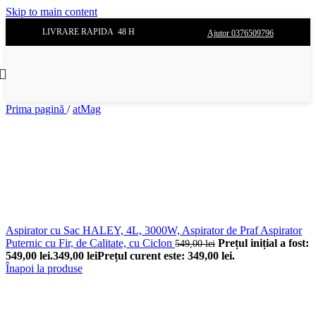
Skip to main content
LIVRARE RAPIDA 48 H
Ajutor 0376509796
Prima pagină
/
atMag
Aspirator cu Sac HALEY, 4L, 3000W, Aspirator de Praf Aspirator
Puternic cu Fir, de Calitate, cu Ciclon
Prețul inițial a fost:
549,00
lei
549,00 lei.
349,00
lei
Prețul curent este: 349,00 lei.
Înapoi la produse