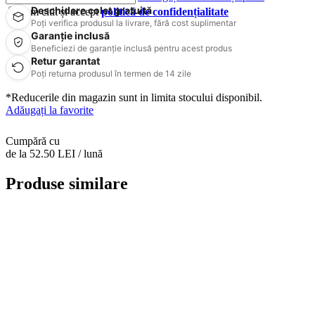
Deschidere colet gratuită
Am citit și accept
politică de confidențialitate
Poți verifica produsul la livrare, fără cost suplimentar
Garanție inclusă
Beneficiezi de garanție inclusă pentru acest produs
Retur garantat
Poți returna produsul în termen de 14 zile
*Reducerile din magazin sunt in limita stocului disponibil.
Adăugați la favorite
Cumpără cu
de la 52.50 LEI / lună
Produse similare