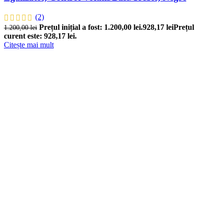
(2)
Prețul inițial a fost: 1.200,00 lei.
928,17
lei
Prețul
1.200,00
lei
curent este: 928,17 lei.
Citește mai mult