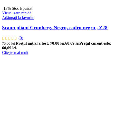
-13%
Stoc Epuizat
Vizualizare rapidă
Adăugați la favorite
Scaun pliant Grunberg, Negru, cadru negru , Z28
(0)
Prețul inițial a fost: 70,00 lei.
60,69
lei
Prețul curent este:
70,00
lei
60,69 lei.
Citește mai mult