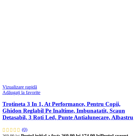
Vizualizare rapidă
Adăugați la favorite
Trotineta 3 In 1, At Performance, Pentru Copii,
Ghidon Reglabil Pe Inaltime, Imbunatatit, Scaun
Detasabil, 3 Roti Led, Punte Antialunecare, Albastru
(0)
Prețul inițial a fost: 269,99 lei.
174,99
lei
Prețul curent