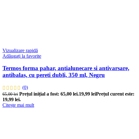
Vizualizare rapidă
Adăugați la favorite
Termos forma pahar, antialunecare si antivarsare,
antibalas, cu pereti dubli, 350 ml, Negru
(0)
Prețul inițial a fost: 65,00 lei.
19,99
lei
Prețul curent este:
65,00
lei
19,99 lei.
Citește mai mult