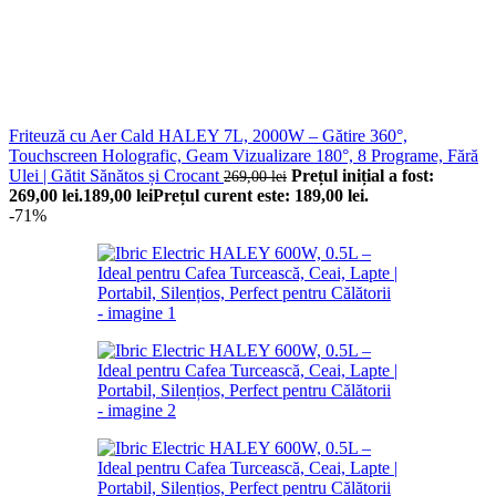
Friteuză cu Aer Cald HALEY 7L, 2000W – Gătire 360°,
Touchscreen Holografic, Geam Vizualizare 180°, 8 Programe, Fără
Ulei | Gătit Sănătos și Crocant
Prețul inițial a fost:
269,00
lei
269,00 lei.
189,00
lei
Prețul curent este: 189,00 lei.
-71%