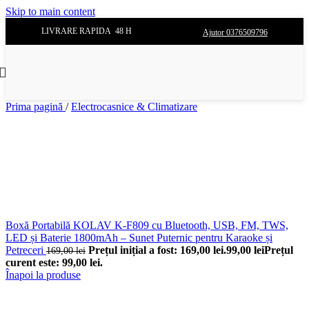
Skip to main content
LIVRARE RAPIDA 48 H
Ajutor 0376509796
Prima pagină
/
Electrocasnice & Climatizare
Boxă Portabilă KOLAV K-F809 cu Bluetooth, USB, FM, TWS,
LED și Baterie 1800mAh – Sunet Puternic pentru Karaoke și
Petreceri
Prețul inițial a fost: 169,00 lei.
99,00
lei
Prețul
169,00
lei
curent este: 99,00 lei.
Înapoi la produse