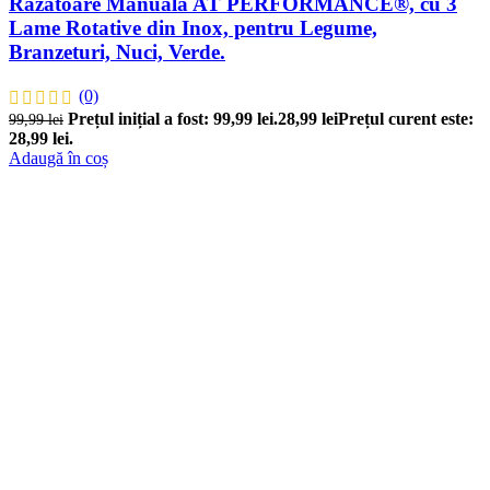
Razatoare Manuala AT PERFORMANCE®, cu 3
Lame Rotative din Inox, pentru Legume,
Branzeturi, Nuci, Verde.
(0)
Prețul inițial a fost: 99,99 lei.
28,99
lei
Prețul curent este:
99,99
lei
28,99 lei.
Adaugă în coș