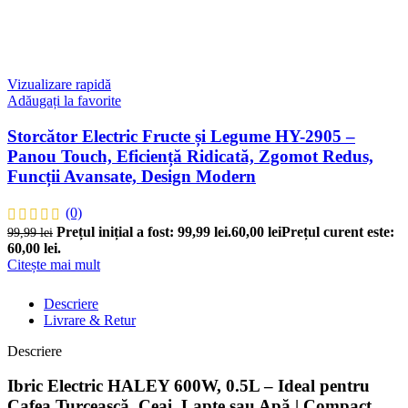
Vizualizare rapidă
Adăugați la favorite
Storcător Electric Fructe și Legume HY-2905 –
Panou Touch, Eficiență Ridicată, Zgomot Redus,
Funcții Avansate, Design Modern
(0)
Prețul inițial a fost: 99,99 lei.
60,00
lei
Prețul curent este:
99,99
lei
60,00 lei.
Citește mai mult
Descriere
Livrare & Retur
Descriere
Ibric Electric HALEY 600W, 0.5L – Ideal pentru
Cafea Turcească, Ceai, Lapte sau Apă | Compact,