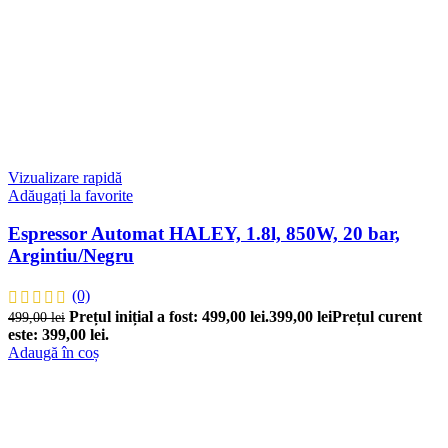
Vizualizare rapidă
Adăugați la favorite
Espressor Automat HALEY, 1.8l, 850W, 20 bar,
Argintiu/Negru
(0)
Prețul inițial a fost: 499,00 lei.
399,00
lei
Prețul curent
499,00
lei
este: 399,00 lei.
Adaugă în coș