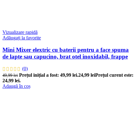
Vizualizare rapidă
Adăugați la favorite
Mini Mixer elextric cu baterii pentru a face spuma
de lapte sau capucino, brat otel inoxidabil, frappe
(0)
Prețul inițial a fost: 49,99 lei.
24,99
lei
Prețul curent este:
49,99
lei
24,99 lei.
Adaugă în coș