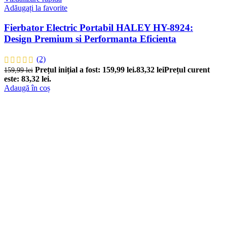
Adăugați la favorite
Fierbator Electric Portabil HALEY HY-8924:
Design Premium si Performanta Eficienta
(2)
Prețul inițial a fost: 159,99 lei.
83,32
lei
Prețul curent
159,99
lei
este: 83,32 lei.
Adaugă în coș