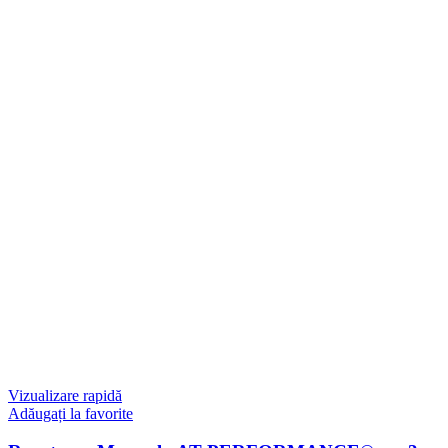
Vizualizare rapidă
Adăugați la favorite