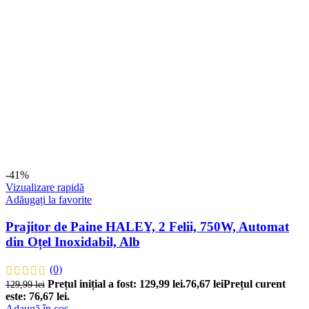
-41%
Vizualizare rapidă
Adăugați la favorite
Prajitor de Paine HALEY, 2 Felii, 750W, Automat
din Oțel Inoxidabil, Alb
(0)
Prețul inițial a fost: 129,99 lei.
76,67
lei
Prețul curent
129,99
lei
este: 76,67 lei.
Adaugă în coș