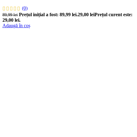
(0)
Prețul inițial a fost: 89,99 lei.
29,00
lei
Prețul curent este:
89,99
lei
29,00 lei.
Adaugă în coș