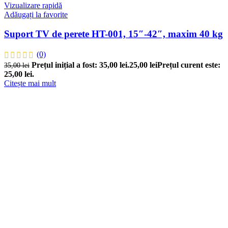
Vizualizare rapidă
Adăugați la favorite
Suport TV de perete HT-001, 15″-42″, maxim 40 kg
(0)
Prețul inițial a fost: 35,00 lei.
25,00
lei
Prețul curent este:
35,00
lei
25,00 lei.
Citește mai mult