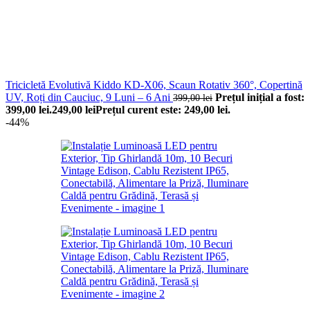
Tricicletă Evolutivă Kiddo KD-X06, Scaun Rotativ 360°, Copertină
UV, Roți din Cauciuc, 9 Luni – 6 Ani
Prețul inițial a fost:
399,00
lei
399,00 lei.
249,00
lei
Prețul curent este: 249,00 lei.
-44%