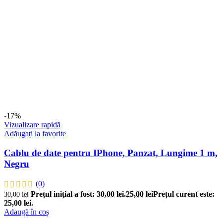
-17%
Vizualizare rapidă
Adăugați la favorite
Cablu de date pentru IPhone, Panzat, Lungime 1 m,
Negru
(0)
Prețul inițial a fost: 30,00 lei.
25,00
lei
Prețul curent este:
30,00
lei
25,00 lei.
Adaugă în coș