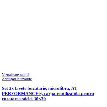
Vizualizare rapidă
Adăugați la favorite
Set 3x lavete bucatarie, microfibra, AT
PERFORMANCE®, carpa reutilizabila pentru
curatarea sticlei 30×30