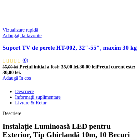
Vizualizare rapidă
Adăugați la favorite
Suport TV de perete HT-002, 32″-55″, maxim 30 kg
(0)
Prețul inițial a fost: 35,00 lei.
30,00
lei
Prețul curent este:
35,00
lei
30,00 lei.
Adaugă în coș
Descriere
Informații suplimentare
Livrare & Retur
Descriere
Instalație Luminoasă LED pentru
Exterior, Tip Ghirlandă 10m, 10 Becuri