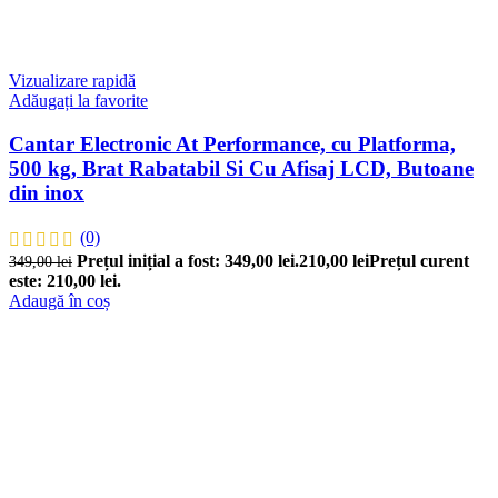
Vizualizare rapidă
Adăugați la favorite
Cantar Electronic At Performance, cu Platforma,
500 kg, Brat Rabatabil Si Cu Afisaj LCD, Butoane
din inox
(0)
Prețul inițial a fost: 349,00 lei.
210,00
lei
Prețul curent
349,00
lei
este: 210,00 lei.
Adaugă în coș