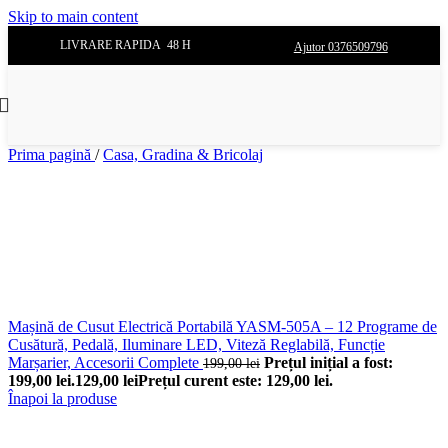
Skip to main content
LIVRARE RAPIDA 48 H
Ajutor 0376509796
Prima pagină
/
Casa, Gradina & Bricolaj
Mașină de Cusut Electrică Portabilă YASM-505A – 12 Programe de
Cusătură, Pedală, Iluminare LED, Viteză Reglabilă, Funcție
Marșarier, Accesorii Complete
Prețul inițial a fost:
199,00
lei
199,00 lei.
129,00
lei
Prețul curent este: 129,00 lei.
Înapoi la produse