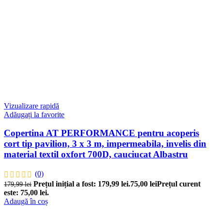
Vizualizare rapidă
Adăugați la favorite
Copertina AT PERFORMANCE pentru acoperis
cort tip pavilion, 3 x 3 m, impermeabila, invelis din
material textil oxfort 700D, cauciucat Albastru
(0)
Prețul inițial a fost: 179,99 lei.
75,00
lei
Prețul curent
179,99
lei
este: 75,00 lei.
Adaugă în coș