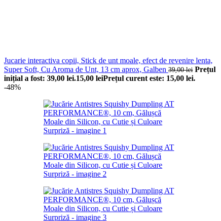
Jucarie interactiva copii, Stick de unt moale, efect de revenire lenta,
Super Soft, Cu Aroma de Unt, 13 cm aprox, Galben
Prețul
39,00
lei
inițial a fost: 39,00 lei.
15,00
lei
Prețul curent este: 15,00 lei.
-48%