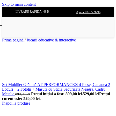
Skip to main content
LIVRARE RAPIDA 48 H
Ajutor 0376509796
Prima pagină
/
Jucarii educative & interactive
Set Mobilier Grădină AT PERFORMANCE® 4 Piese, Canapea 2
Locuri + 2 Fotolii + Măsuță cu Sticlă Securizată Neagră, Cadru
Metalic
Prețul inițial a fost: 899,00 lei.
529,00
lei
Prețul
899,00
lei
curent este: 529,00 lei.
Înapoi la produse