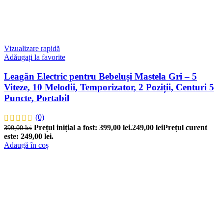
Vizualizare rapidă
Adăugați la favorite
Leagăn Electric pentru Bebeluși Mastela Gri – 5
Viteze, 10 Melodii, Temporizator, 2 Poziții, Centuri 5
Puncte, Portabil
(0)
Prețul inițial a fost: 399,00 lei.
249,00
lei
Prețul curent
399,00
lei
este: 249,00 lei.
Adaugă în coș