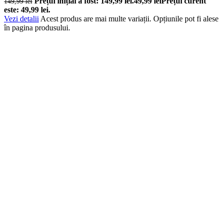
Prețul inițial a fost: 149,99 lei.
49,99
lei
Prețul curent
149,99
lei
este: 49,99 lei.
Vezi detalii
Acest produs are mai multe variații. Opțiunile pot fi alese
în pagina produsului.