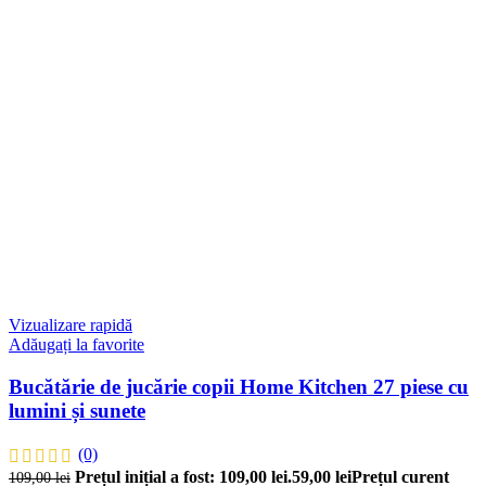
Vizualizare rapidă
Adăugați la favorite
Bucătărie de jucărie copii Home Kitchen 27 piese cu
lumini și sunete
(0)
Prețul inițial a fost: 109,00 lei.
59,00
lei
Prețul curent
109,00
lei