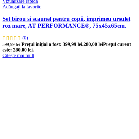
Vizualizare rapidă
Adăugați la favorite
Set birou si scaunel pentru copii, imprimeu ursulet
roz mare, AT PERFORMANCE®, 75x45x65cm.
(0)
Prețul inițial a fost: 399,99 lei.
280,00
lei
Prețul curent
399,99
lei
este: 280,00 lei.
Citește mai mult