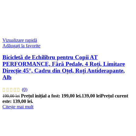
Vizualizare rapidă
Adăugați la favorite
Bicicletă de Echilibru pentru Copii AT
PERFORMANCE, Fără Pedale, 4 Roți, Limitare
Direcție 45°, Cadru din Oțel, Roți Antiderapante,
Alb
(0)
Prețul inițial a fost: 199,00 lei.
139,00
lei
Prețul curent
199,00
lei
este: 139,00 lei.
Citește mai mult