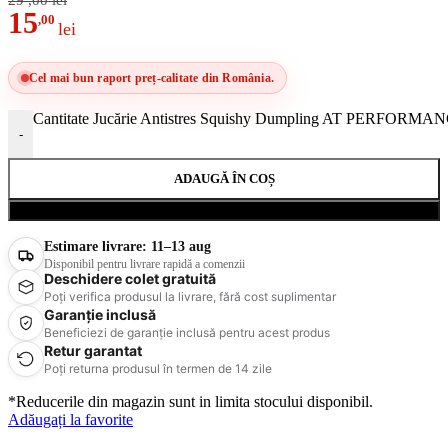
29
,00
lei
15
,00
lei
Cel mai bun raport preț-calitate din România.
Cantitate Jucărie Antistres Squishy Dumpling AT PERFORMANCE®
-
ADAUGĂ ÎN COȘ
Cumpără acum
Estimare livrare:
11–13 aug
Disponibil pentru livrare rapidă a comenzii
Deschidere colet gratuită
Poți verifica produsul la livrare, fără cost suplimentar
Garanție inclusă
Beneficiezi de garanție inclusă pentru acest produs
Retur garantat
Poți returna produsul în termen de 14 zile
*Reducerile din magazin sunt in limita stocului disponibil.
Adăugați la favorite