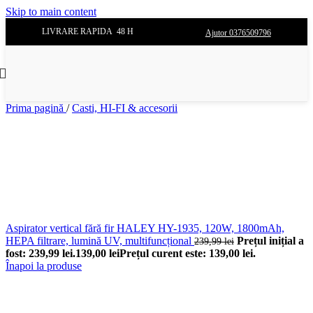
Skip to main content
LIVRARE RAPIDA 48 H
Ajutor 0376509796
Prima pagină
/
Casti, HI-FI & accesorii
Aspirator vertical fără fir HALEY HY-1935, 120W, 1800mAh,
HEPA filtrare, lumină UV, multifuncțional
Prețul inițial a
239,99
lei
fost: 239,99 lei.
139,00
lei
Prețul curent este: 139,00 lei.
Înapoi la produse