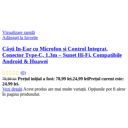
Vizualizare rapidă
Adăugați la favorite
Căști In-Ear cu Microfon și Control Integrat,
Conector Type-C, 1.3m – Sunet Hi-Fi, Compatibile
Android & Huawei
(0)
Prețul inițial a fost: 78,99 lei.
24,99
lei
Prețul curent este:
78,99
lei
24,99 lei.
Vezi detalii
Acest produs are mai multe variații. Opțiunile pot fi alese
în pagina produsului.