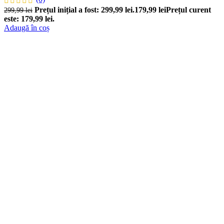
Prețul inițial a fost: 299,99 lei.
179,99
lei
Prețul curent
299,99
lei
este: 179,99 lei.
Adaugă în coș