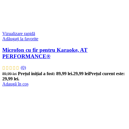
Vizualizare rapidă
Adăugați la favorite
Microfon cu fir pentru Karaoke, AT
PERFORMANCE®
(0)
Prețul inițial a fost: 89,99 lei.
29,99
lei
Prețul curent este:
89,99
lei
29,99 lei.
Adaugă în coș