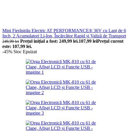
Mini Fierăstrău Electric AT PERFORMANCE® 36V cu Lanț de 6
Inch, 2 Acumulatori Li-Ion, Încărcător Rapid și Valiză de Transport
Prețul inițial a fost: 249,99 lei.
107,99
lei
Prețul curent
249,99
lei
este: 107,99 lei.
-45%
Stoc Epuizat