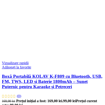
Vizualizare rapidă
Adăugați la favorite
Boxă Portabilă KOLAV K-F809 cu Bluetooth, USB,
FM, TWS, LED și Baterie 1800mAh – Sunet
Puternic pentru Karaoke și Petreceri
(0)
Prețul inițial a fost: 169,00 lei.
99,00
lei
Prețul curent
169,00
lei