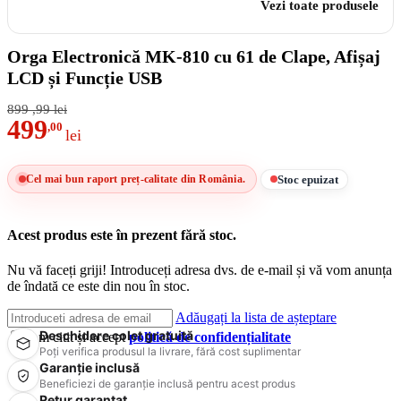
Vezi toate produsele
Orga Electronică MK-810 cu 61 de Clape, Afișaj
LCD și Funcție USB
899
,99
lei
499
,00
lei
Stoc epuizat
Cel mai bun raport preț-calitate din România.
Acest produs este în prezent fără stoc.
Nu vă faceți griji! Introduceți adresa dvs. de e-mail și vă vom anunța
de îndată ce este din nou în stoc.
Adăugați la lista de așteptare
Deschidere colet gratuită
Am citit și accept
politică de confidențialitate
Poți verifica produsul la livrare, fără cost suplimentar
Garanție inclusă
Beneficiezi de garanție inclusă pentru acest produs
Retur garantat