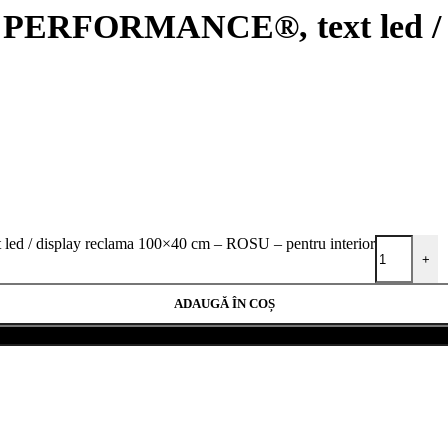
T PERFORMANCE®, text led / d
d / display reclama 100×40 cm – ROSU – pentru interior
+
ADAUGĂ ÎN COȘ
Cumpără acum