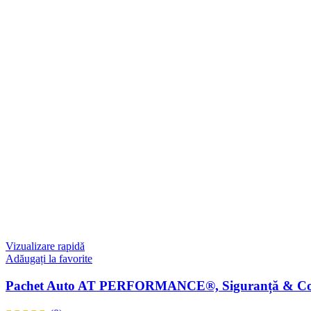
Vizualizare rapidă
Adăugați la favorite
Pachet Auto AT PERFORMANCE®, Siguranță & Confor