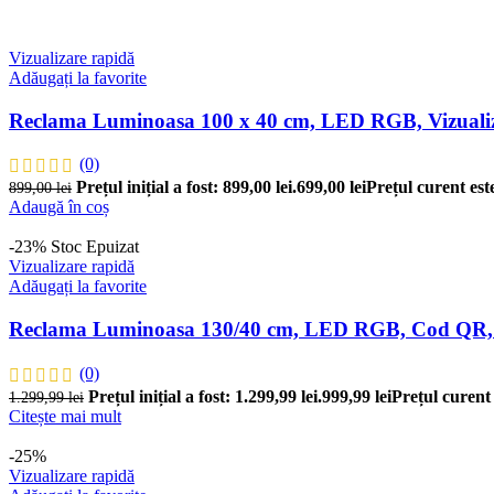
Vizualizare rapidă
Adăugați la favorite
Reclama Luminoasa 100 x 40 cm, LED RGB, Vizualizar
(0)
Prețul inițial a fost: 899,00 lei.
699,00
lei
Prețul curent este
899,00
lei
Adaugă în coș
-23%
Stoc Epuizat
Vizualizare rapidă
Adăugați la favorite
Reclama Luminoasa 130/40 cm, LED RGB, Cod QR, V
(0)
Prețul inițial a fost: 1.299,99 lei.
999,99
lei
Prețul curent 
1.299,99
lei
Citește mai mult
-25%
Vizualizare rapidă