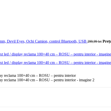
, Devil Eyes, Ochi Camion, control Bluetooth, USB
Prețu
299,99
lei