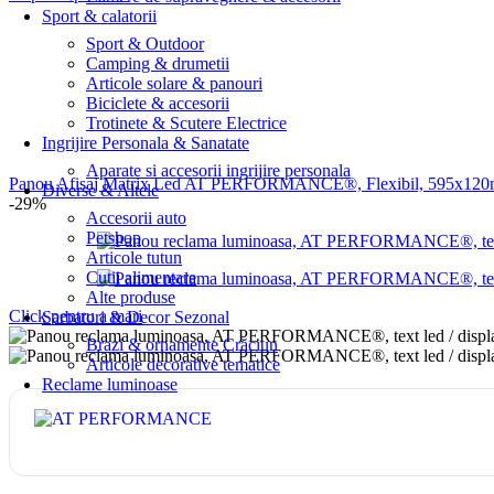
Sport & calatorii
Sport & Outdoor
Camping & drumetii
Articole solare & panouri
Biciclete & accesorii
Trotinete & Scutere Electrice
Ingrijire Personala & Sanatate
Aparate si accesorii ingrijire personala
Panou Afisaj Matrix Led AT PERFORMANCE®, Flexibil, 595x120mm
Diverse & Altele
-29%
Accesorii auto
Petshop
Articole tutun
Cutii alimentare
Alte produse
Click pentru a mari
Sarbatori & Decor Sezonal
Brazi & ornamente Crăciun
Articole decorative tematice
Reclame luminoase