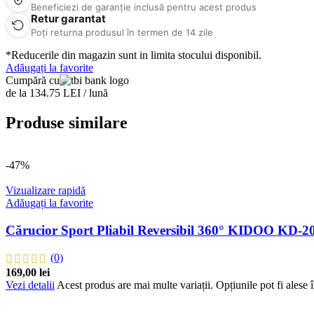
Beneficiezi de garanție inclusă pentru acest produs
Retur garantat
Poți returna produsul în termen de 14 zile
*Reducerile din magazin sunt in limita stocului disponibil.
Adăugați la favorite
Cumpără cu
de la 134.75 LEI / lună
Produse similare
-47%
Vizualizare rapidă
Adăugați la favorite
Cărucior Sport Pliabil Reversibil 360° KIDOO KD-20
(0)
169,00
lei
Vezi detalii
Acest produs are mai multe variații. Opțiunile pot fi alese 