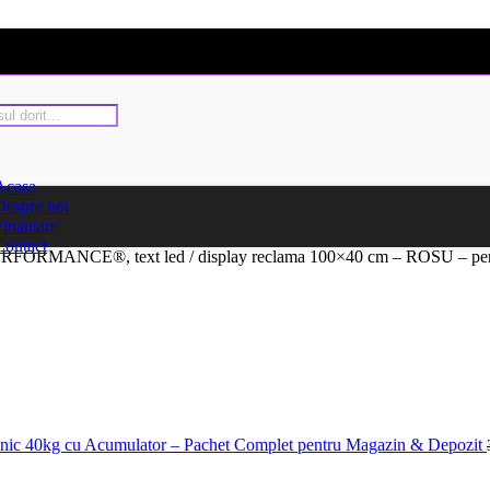
Acasa
Despre noi
Finantare
Contact
ERFORMANCE®, text led / display reclama 100×40 cm – ROSU – pent
tronic 40kg cu Acumulator – Pachet Complet pentru Magazin & Depozit