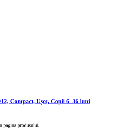
12, Compact, Ușor, Copii 6–36 luni
în pagina produsului.