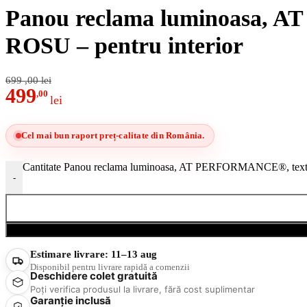
Panou reclama luminoasa, A
ROSU – pentru interior
699
,00
lei
499
,00
lei
Cel mai bun raport preț-calitate din România.
Cantitate Panou reclama luminoasa, AT PERFORMANCE®, text le
-
Estimare livrare:
11–13 aug
Disponibil pentru livrare rapidă a comenzii
Deschidere colet gratuită
Poți verifica produsul la livrare, fără cost suplimentar
Garanție inclusă