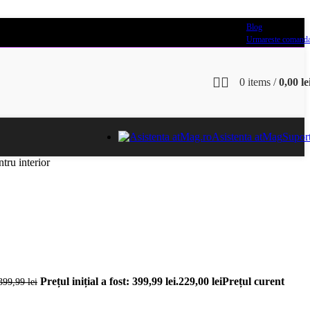
Blog
Urmareste comand
0
items
/
0,00
le
Asistenta atMag
Supor
ru interior
Prețul inițial a fost: 399,99 lei.
229,00
lei
Prețul curent
399,99
lei