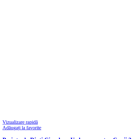
Vizualizare rapidă
Adăugați la favorite