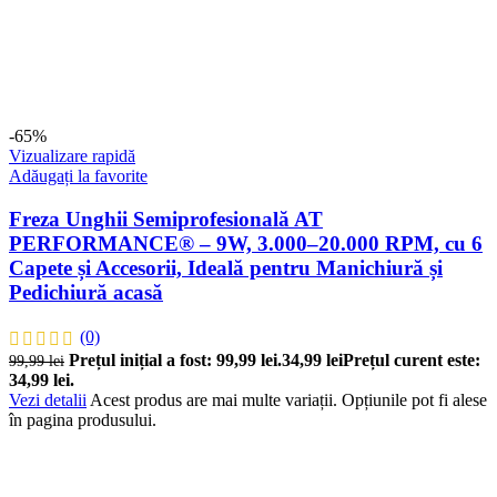
-65%
Vizualizare rapidă
Adăugați la favorite
Freza Unghii Semiprofesională AT
PERFORMANCE® – 9W, 3.000–20.000 RPM, cu 6
Capete și Accesorii, Ideală pentru Manichiură și
Pedichiură acasă
(0)
Prețul inițial a fost: 99,99 lei.
34,99
lei
Prețul curent este:
99,99
lei
34,99 lei.
Vezi detalii
Acest produs are mai multe variații. Opțiunile pot fi alese
în pagina produsului.