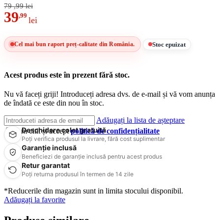
79
,99
lei
39
,99
lei
Stoc epuizat
Cel mai bun raport preț-calitate din România.
Acest produs este în prezent fără stoc.
Nu vă faceți griji! Introduceți adresa dvs. de e-mail și vă vom anunța
de îndată ce este din nou în stoc.
Adăugați la lista de așteptare
Deschidere colet gratuită
Am citit și accept
politică de confidențialitate
Poți verifica produsul la livrare, fără cost suplimentar
Garanție inclusă
Beneficiezi de garanție inclusă pentru acest produs
Retur garantat
Poți returna produsul în termen de 14 zile
*Reducerile din magazin sunt in limita stocului disponibil.
Adăugați la favorite