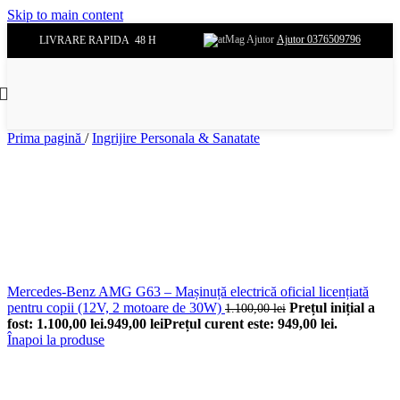
Skip to main content
Ajutor 0376509796
LIVRARE RAPIDA 48 H
Prima pagină
/
Ingrijire Personala & Sanatate
Mercedes-Benz AMG G63 – Mașinuță electrică oficial licențiată
pentru copii (12V, 2 motoare de 30W)
Prețul inițial a
1.100,00
lei
fost: 1.100,00 lei.
949,00
lei
Prețul curent este: 949,00 lei.
Înapoi la produse