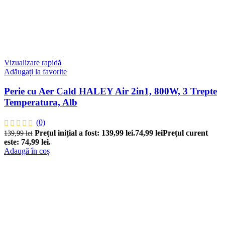
Vizualizare rapidă
Adăugați la favorite
Perie cu Aer Cald HALEY Air 2in1, 800W, 3 Trepte
Temperatura, Alb
(0)
Prețul inițial a fost: 139,99 lei.
74,99
lei
Prețul curent
139,99
lei
este: 74,99 lei.
Adaugă în coș