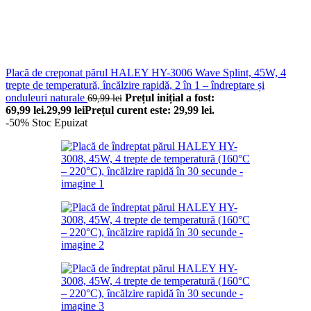
Placă de creponat părul HALEY HY-3006 Wave Splint, 45W, 4
trepte de temperatură, încălzire rapidă, 2 în 1 – îndreptare și
onduleuri naturale
Prețul inițial a fost:
69,99
lei
69,99 lei.
29,99
lei
Prețul curent este: 29,99 lei.
-50%
Stoc Epuizat