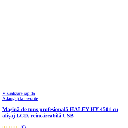
Vizualizare rapidă
Adăugați la favorite
Mașină de tuns profesională HALEY HY-4501 cu
afișaj LCD, reîncărcabilă USB
(0)