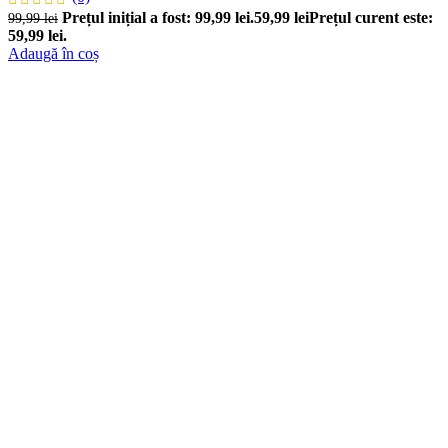
Prețul inițial a fost: 99,99 lei.
59,99
lei
Prețul curent este:
99,99
lei
59,99 lei.
Adaugă în coș