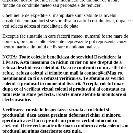
functie de conditiile meteo sau perioadele de reduceri.
Cheltuielile de expeditie si manipulare sunt stabilite la nivelul
cosului de cumparaturi si se vor afisa in cadrul costului total, dupa ce
veti selecta adresa si modalitatea de plata.
Exceptie fac situatiile in care factorii meteo, numarul foarte mare de
Caracteristici principale:
comenzi, precum si alte elemente neprevazute pot reprezenta cauze
pentru marirea timpului de livrare mentionat mai sus.
Putere:
45W
NOTA:
Toate coletele beneficiaza de serviciul Deschidere la
4 trepte de temperatură:
de la 160°C până la 220°C, potrivite
Livrare. Asta inseamna ca niciun curier nu are dreptul de a
pentru diferite tipuri de păr
refuza deschiderea coletului. Daca te confrunti cu un astfel de
refuz, refuza coletul si trimite un mail la contact@atMag.ro,
Încălzire rapidă:
gata de utilizare în doar 30 de secunde
mentionand ca ti s-a refuzat verificarea.
Te sfatuim sa verifici
coletul si produsul in momentul livrarii. Accepta coletul doar
Temperatură constantă:
menține uniform căldura pentru rezultate
dupa ce ai verificat vizual coletul si produsul si ai constatat ca
perfecte
totul este in stare perfecta. Foarte mare atentie la monitoare si
electrocasnice.
Lumină LED indicator pentru funcționare
Verificarea consta in inspectarea vizuala a coletului si
Design ergonomic cu plăci ceramice fine ce alunecă ușor prin
produsului, daca acesta prezinta deformari chiar si minore,
păr
specificati acest lucru pe intr-un proces verbal intocmit cu
Culoare:
negru cu accente aurii
curierul.
Orice reclamatie ulterioara conform careia coletul sau
produsul au ajuns deteriorate este nula.