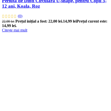
Periuta de Dinti Circulara U-shape, pentru Copii 3-
12 ani, Koala, Roz
(0)
Prețul inițial a fost: 22,00 lei.
14,99
lei
Prețul curent este:
22,00
lei
14,99 lei.
Citește mai mult