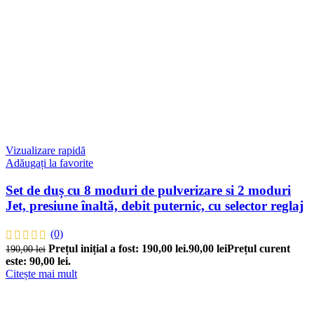
Vizualizare rapidă
Adăugați la favorite
Set de duș cu 8 moduri de pulverizare si 2 moduri
Jet, presiune înaltă, debit puternic, cu selector reglaj
(0)
Prețul inițial a fost: 190,00 lei.
90,00
lei
Prețul curent
190,00
lei
este: 90,00 lei.
Citește mai mult