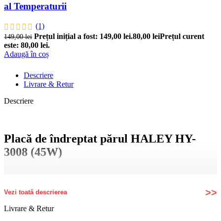
al Temperaturii
(1)
Prețul inițial a fost: 149,00 lei.
80,00
lei
Prețul curent
149,00
lei
este: 80,00 lei.
Adaugă în coș
Descriere
Livrare & Retur
Descriere
Placă de îndreptat părul
HALEY HY-
3008 (45W)
Obține un păr neted și strălucitor cu placa de îndreptat părul
HALEY HY-3008
, un aparat performant și ușor de folosit, ideal
pentru utilizarea zilnică, acasă sau în călătorii.
Vezi toată descrierea
Livrare & Retur