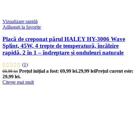
Vizualizare rapidă
Adăugați la favorite
Placă de creponat părul HALEY HY-3006 Wave
Splint, 45W, 4 trepte de temperatură, încălzire
rapidă, 2 în 1 – îndreptare și onduleuri naturale
(1)
Prețul inițial a fost: 69,99 lei.
29,99
lei
Prețul curent este:
69,99
lei
29,99 lei.
Citește mai mult