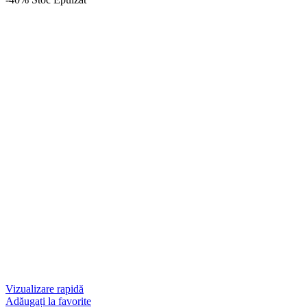
Vizualizare rapidă
Adăugați la favorite