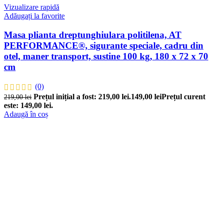
Vizualizare rapidă
Adăugați la favorite
Masa plianta dreptunghiulara politilena, AT
PERFORMANCE®, sigurante speciale, cadru din
otel, maner transport, sustine 100 kg, 180 x 72 x 70
cm
(0)
Prețul inițial a fost: 219,00 lei.
149,00
lei
Prețul curent
219,00
lei
este: 149,00 lei.
Adaugă în coș