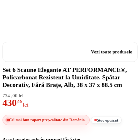
Vezi toate produsele
Set 6 Scaune Elegante AT PERFORMANCE®,
Policarbonat Rezistent la Umiditate, Spătar
Decorativ, Fără Brațe, Alb, 38 x 37 x 88.5 cm
734
,00
lei
430
,00
lei
Stoc epuizat
Cel mai bun raport preț-calitate din România.
Acest produs este în prezent fără stoc.