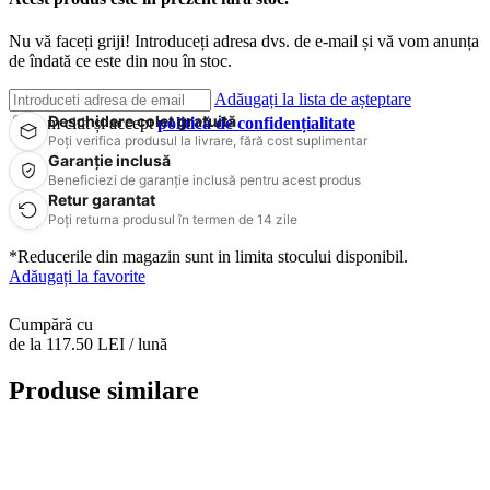
Nu vă faceți griji! Introduceți adresa dvs. de e-mail și vă vom anunța
de îndată ce este din nou în stoc.
Adăugați la lista de așteptare
Deschidere colet gratuită
Am citit și accept
politică de confidențialitate
Poți verifica produsul la livrare, fără cost suplimentar
Garanție inclusă
Beneficiezi de garanție inclusă pentru acest produs
Retur garantat
Poți returna produsul în termen de 14 zile
*Reducerile din magazin sunt in limita stocului disponibil.
Adăugați la favorite
Cumpără cu
de la 117.50 LEI / lună
Produse similare