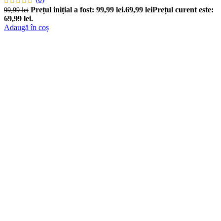
Prețul inițial a fost: 99,99 lei.
69,99
lei
Prețul curent este:
99,99
lei
69,99 lei.
Adaugă în coș