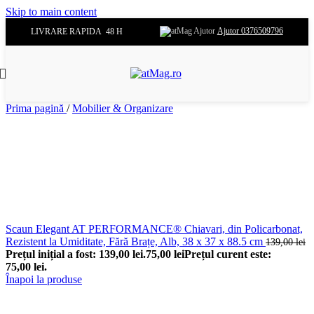
Skip to main content
Ajutor 0376509796
LIVRARE RAPIDA 48 H
Prima pagină
/
Mobilier & Organizare
Scaun Elegant AT PERFORMANCE® Chiavari, din Policarbonat,
Rezistent la Umiditate, Fără Brațe, Alb, 38 x 37 x 88.5 cm
139,00
lei
Prețul inițial a fost: 139,00 lei.
75,00
lei
Prețul curent este:
75,00 lei.
Înapoi la produse