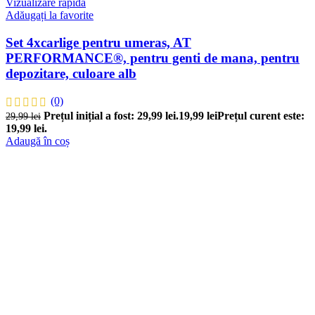
Vizualizare rapidă
Adăugați la favorite
Set 4xcarlige pentru umeras, AT
PERFORMANCE®, pentru genti de mana, pentru
depozitare, culoare alb
(0)
Prețul inițial a fost: 29,99 lei.
19,99
lei
Prețul curent este:
29,99
lei
19,99 lei.
Adaugă în coș