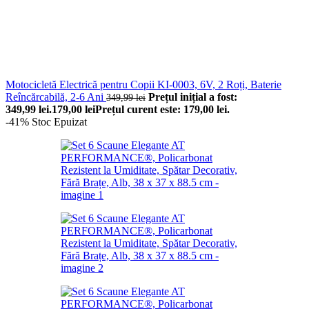
Motocicletă Electrică pentru Copii KI-0003, 6V, 2 Roți, Baterie
Reîncărcabilă, 2-6 Ani
Prețul inițial a fost:
349,99
lei
349,99 lei.
179,00
lei
Prețul curent este: 179,00 lei.
-41%
Stoc Epuizat