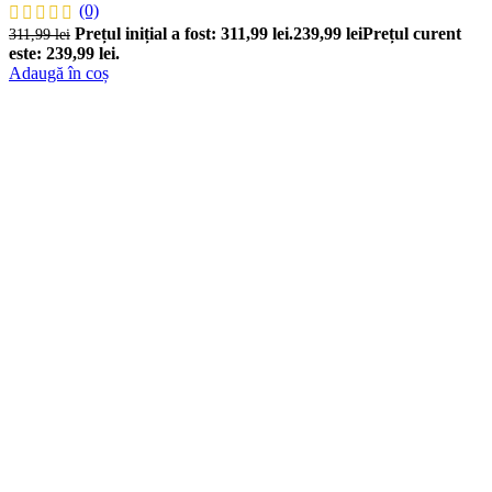
(0)
Prețul inițial a fost: 311,99 lei.
239,99
lei
Prețul curent
311,99
lei
este: 239,99 lei.
Adaugă în coș