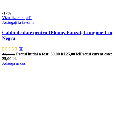
-17%
Vizualizare rapidă
Adăugați la favorite
Cablu de date pentru IPhone, Panzat, Lungime 1 m,
Negru
(0)
Prețul inițial a fost: 30,00 lei.
25,00
lei
Prețul curent este:
30,00
lei
25,00 lei.
Adaugă în coș