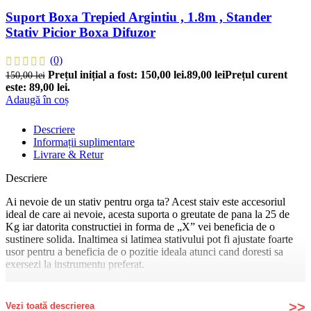
Suport Boxa Trepied Argintiu , 1.8m , Stander
Stativ Picior Boxa Difuzor
(0)
Prețul inițial a fost: 150,00 lei.
89,00
lei
Prețul curent
150,00
lei
este: 89,00 lei.
Adaugă în coș
Descriere
Informații suplimentare
Livrare & Retur
Descriere
Ai nevoie de un stativ pentru orga ta? Acest staiv este accesoriul
ideal de care ai nevoie, acesta suporta o greutate de pana la 25 de
Kg iar datorita constructiei in forma de „X” vei beneficia de o
sustinere solida. Inaltimea si latimea stativului pot fi ajustate foarte
usor pentru a beneficia de o pozitie ideala atunci cand doresti sa
exersezi la instrumentu preferat.
Stativul dublu pentru claviatura realizat din metal, este rezistent si
stabil, si poate sustine o gama larga de claviaturi, de la orgi de
Vezi toată descrierea