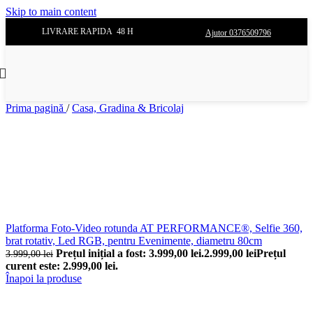
Skip to main content
LIVRARE RAPIDA 48 H
Ajutor 0376509796
Prima pagină
/
Casa, Gradina & Bricolaj
Platforma Foto-Video rotunda AT PERFORMANCE®, Selfie 360,
brat rotativ, Led RGB, pentru Evenimente, diametru 80cm
Prețul inițial a fost: 3.999,00 lei.
2.999,00
lei
Prețul
3.999,00
lei
curent este: 2.999,00 lei.
Înapoi la produse