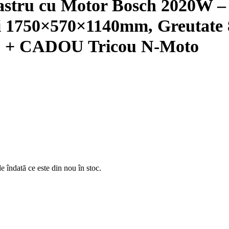
astru cu Motor Bosch 2020W –
 1750×570×1140mm, Greutate 8
) + CADOU Tricou N-Moto
e îndată ce este din nou în stoc.