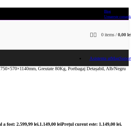
Blog
Urmareste comand
0
items
/
0,00
le
Asistenta atMag
Supor
1750×570×1140mm, Greutate 80Kg, Portbagaj Detașabil, Alb/Negru
l a fost: 2.599,99 lei.
1.149,00
lei
Prețul curent este: 1.149,00 lei.