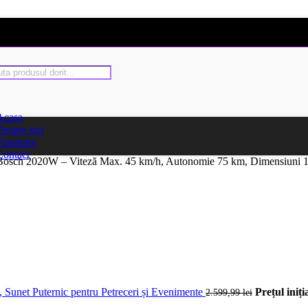
Acasa
Despre noi
Finantare
Contact
 Bosch 2020W – Viteză Max. 45 km/h, Autonomie 75 km, Dimensiuni 
net Puternic pentru Petreceri și Evenimente
Prețul iniția
2.599,99
lei