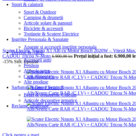
Sport & calatorii
Sport & Outdoor
Camping & drumetii
Articole solare & panouri
Biciclete & accesorii
Trotinete & Scutere Electrice
Ingrijire Personala & Sanatate
Aparate si accesorii ingrijire personala
Scuter Electric Nmoto X1 Alb cu Motor Bosch 2020W – Viteză Max
Diverse & Altele
CADOU Tricou N-Moto
Prețul inițial a fost: 6.900,00 le
6.900,00
lei
Accesorii auto
-15%
Stoc Epuizat
Petshop
Articole tutun
Cutii alimentare
Alte produse
Sarbatori & Decor Sezonal
Brazi & ornamente Crăciun
Articole decorative tematice
Reclame luminoase
Click pentru a mari