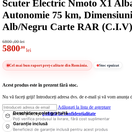
Scuter Electric Nmoto X1 Alb
Autonomie 75 km, Dimensiuni
Alb/Negru Carte RAR (C.I.V
6800
,00
lei
5800
,00
lei
Cel mai bun raport preț-calitate din România.
Stoc epuizat
Acest produs este în prezent fără stoc.
Nu vă faceți griji! Introduceți adresa dvs. de e-mail și vă vom anunța d
Adăugați la lista de așteptare
Deschidere colet gratuită
Am citit și accept
politică de confidențialitate
Poți verifica produsul la livrare, fără cost suplimentar
Garanție inclusă
Beneficiezi de garanție inclusă pentru acest produs