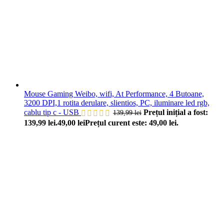
Mouse Gaming Weibo, wifi, At Performance, 4 Butoane,
3200 DPI,1 rotita derulare, slientios, PC, iluminare led rgb,
cablu tip c - USB
Prețul inițial a fost:
139,99
lei
139,99 lei.
49,00
lei
Prețul curent este: 49,00 lei.