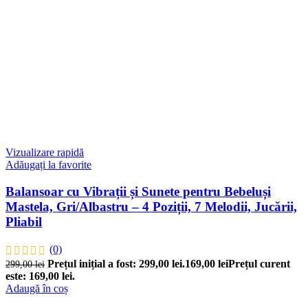
Vizualizare rapidă
Adăugați la favorite
Balansoar cu Vibrații și Sunete pentru Bebeluși
Mastela, Gri/Albastru – 4 Poziții, 7 Melodii, Jucării,
Pliabil
(0)
Prețul inițial a fost: 299,00 lei.
169,00
lei
Prețul curent
299,00
lei
este: 169,00 lei.
Adaugă în coș