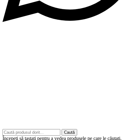
Copyrights © 2026 ART CLASS ELECTRONICS S.R.L. Toate
drepturile rezervate.
Built to Impress - AtumX Media
Caută
Începeți să tastați pentru a vedea produsele pe care le căutați.