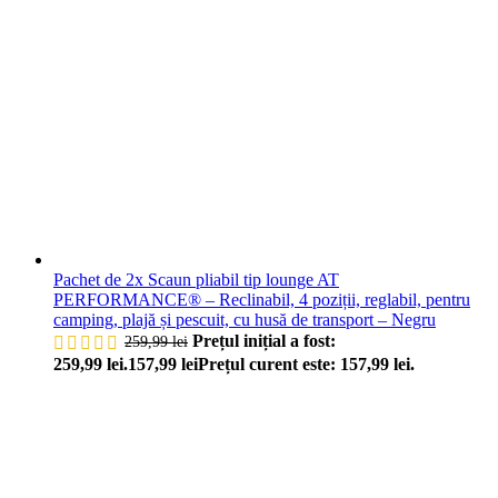
Pachet de 2x Scaun pliabil tip lounge AT
PERFORMANCE® – Reclinabil, 4 poziții, reglabil, pentru
camping, plajă și pescuit, cu husă de transport – Negru
Prețul inițial a fost:
259,99
lei
259,99 lei.
157,99
lei
Prețul curent este: 157,99 lei.