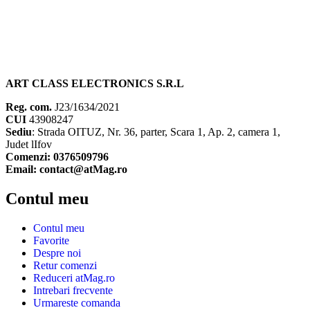
ART CLASS ELECTRONICS S.R.L
Reg. com.
J23/1634/2021
CUI
43908247
Sediu
: Strada OITUZ, Nr. 36, parter, Scara 1, Ap. 2, camera 1,
Judet lIfov
Comenzi: 0376509796
Email: contact@atMag.ro
Contul meu
Contul meu
Favorite
Despre noi
Retur comenzi
Reduceri atMag.ro
Intrebari frecvente
Urmareste comanda