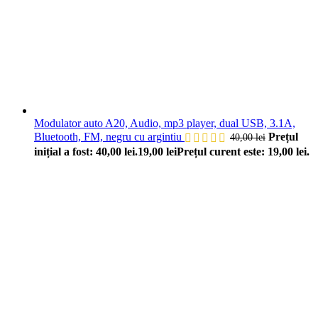
Modulator auto A20, Audio, mp3 player, dual USB, 3.1A,
Bluetooth, FM, negru cu argintiu
Prețul
40,00
lei
inițial a fost: 40,00 lei.
19,00
lei
Prețul curent este: 19,00 lei.