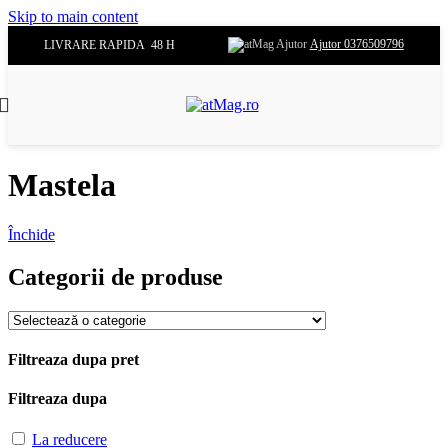
Skip to main content
Ajutor 0376509796
LIVRARE RAPIDA 48 H
Mastela
Închide
Categorii de produse
Filtreaza dupa pret
Filtreaza dupa
La reducere