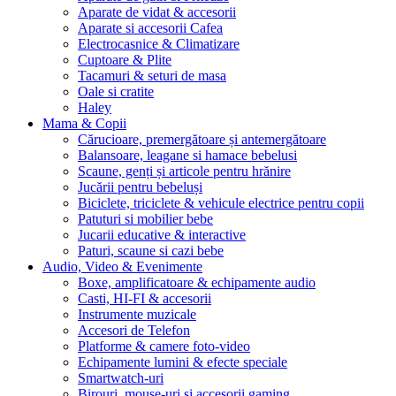
Aparate de vidat & accesorii
Aparate si accesorii Cafea
Electrocasnice & Climatizare
Cuptoare & Plite
Tacamuri & seturi de masa
Oale si cratite
Haley
Mama & Copii
Cărucioare, premergătoare și antemergătoare
Balansoare, leagane si hamace bebelusi
Scaune, genți și articole pentru hrănire
Jucării pentru bebeluși
Biciclete, triciclete & vehicule electrice pentru copii
Patuturi si mobilier bebe
Jucarii educative & interactive
Paturi, scaune si cazi bebe
Audio, Video & Evenimente
Boxe, amplificatoare & echipamente audio
Casti, HI-FI & accesorii
Instrumente muzicale
Accesori de Telefon
Platforme & camere foto-video
Echipamente lumini & efecte speciale
Smartwatch-uri
Birouri, mouse-uri si accesorii gaming