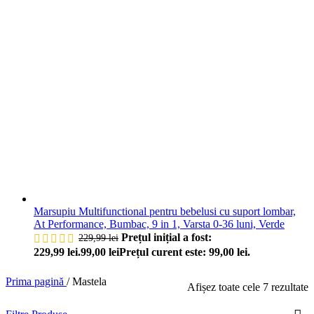
Marsupiu Multifunctional pentru bebelusi cu suport lombar,
At Performance, Bumbac, 9 in 1, Varsta 0-36 luni, Verde
Prețul inițial a fost:
229,99
lei
229,99 lei.
99,00
lei
Prețul curent este: 99,00 lei.
Prima pagină
/
Mastela
Afișez toate cele 7 rezultate