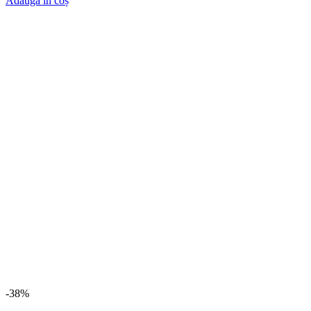
Adaugă în coș
-38%