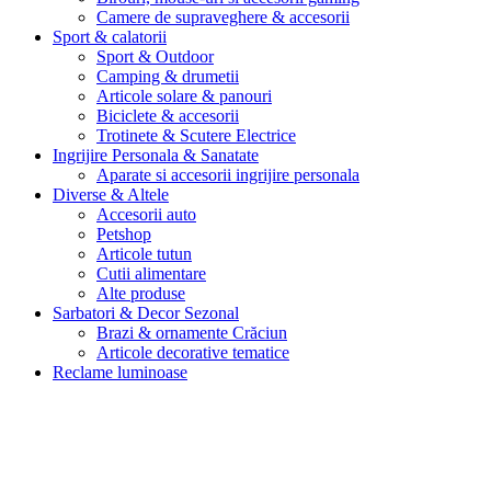
Camere de supraveghere & accesorii
Sport & calatorii
Sport & Outdoor
Camping & drumetii
Articole solare & panouri
Biciclete & accesorii
Trotinete & Scutere Electrice
Ingrijire Personala & Sanatate
Aparate si accesorii ingrijire personala
Diverse & Altele
Accesorii auto
Petshop
Articole tutun
Cutii alimentare
Alte produse
Sarbatori & Decor Sezonal
Brazi & ornamente Crăciun
Articole decorative tematice
Reclame luminoase