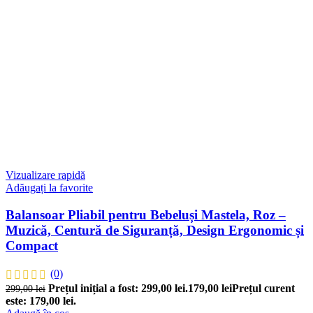
Vizualizare rapidă
Adăugați la favorite
Balansoar Pliabil pentru Bebeluși Mastela, Roz –
Muzică, Centură de Siguranță, Design Ergonomic și
Compact
(0)
Prețul inițial a fost: 299,00 lei.
179,00
lei
Prețul curent
299,00
lei
este: 179,00 lei.