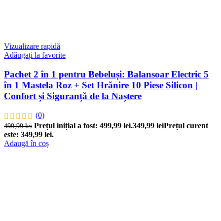
Vizualizare rapidă
Adăugați la favorite
Pachet 2 în 1 pentru Bebeluși: Balansoar Electric 5
în 1 Mastela Roz + Set Hrănire 10 Piese Silicon |
Confort și Siguranță de la Naștere
(0)
Prețul inițial a fost: 499,99 lei.
349,99
lei
Prețul curent
499,99
lei
este: 349,99 lei.
Adaugă în coș