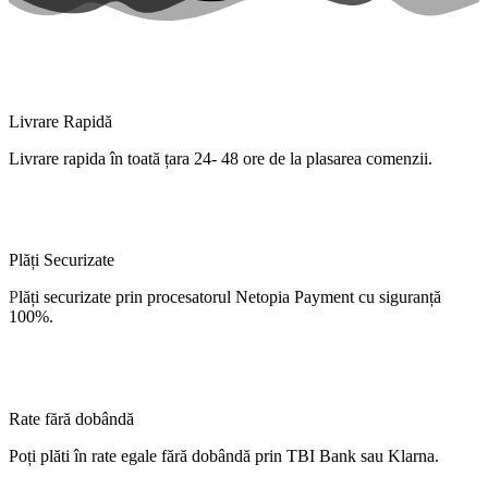
Livrare Rapidă
Livrare
rapida
în
toată
țara
24- 48 ore de
la
plasarea comenzii.
Plăți Securizate
P
lăți
securizate
prin procesatorul Netopia Payment cu
siguranță
100%.
Rate fără dobândă
Poți
plăti
în
rate
egale
fără
dobândă
prin TBI Bank sau Klarna.