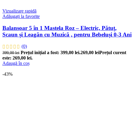
Vizualizare rapidă
Adăugați la favorite
Balansoar 5 în 1 Mastela Roz – Electric, Pătuț,
Scaun și Leagăn cu Muzică , pentru Bebeluși 0-3 Ani
(0)
Prețul inițial a fost: 399,00 lei.
269,00
lei
Prețul curent
399,00
lei
este: 269,00 lei.
Adaugă în coș
-43%