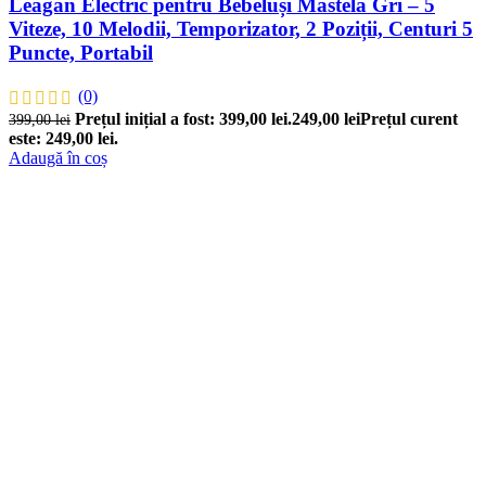
Leagăn Electric pentru Bebeluși Mastela Gri – 5
Viteze, 10 Melodii, Temporizator, 2 Poziții, Centuri 5
Puncte, Portabil
(0)
Prețul inițial a fost: 399,00 lei.
249,00
lei
Prețul curent
399,00
lei
este: 249,00 lei.
Adaugă în coș