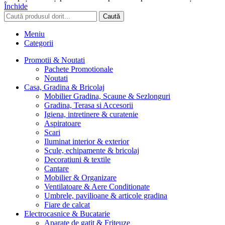
Închide
Caută
Meniu
Categorii
Promotii & Noutati
Pachete Promotionale
Noutati
Casa, Gradina & Bricolaj
Mobilier Gradina, Scaune & Sezlonguri
Gradina, Terasa si Accesorii
Igiena, intretinere & curatenie
Aspiratoare
Scari
Iluminat interior & exterior
Scule, echipamente & bricolaj
Decoratiuni & textile
Cantare
Mobilier & Organizare
Ventilatoare & Aere Conditionate
Umbrele, pavilioane & articole gradina
Fiare de calcat
Electrocasnice & Bucatarie
Aparate de gatit & Friteuze