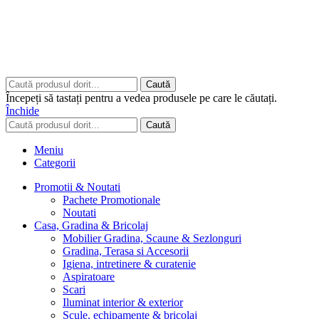
Copyrights © 2026 ART CLASS ELECTRONICS S.R.L. Toate
drepturile rezervate.
Built to Impress - AtumX Media
Caută
Începeți să tastați pentru a vedea produsele pe care le căutați.
Închide
Caută
Meniu
Categorii
Promotii & Noutati
Pachete Promotionale
Noutati
Casa, Gradina & Bricolaj
Mobilier Gradina, Scaune & Sezlonguri
Gradina, Terasa si Accesorii
Igiena, intretinere & curatenie
Aspiratoare
Scari
Iluminat interior & exterior
Scule, echipamente & bricolaj