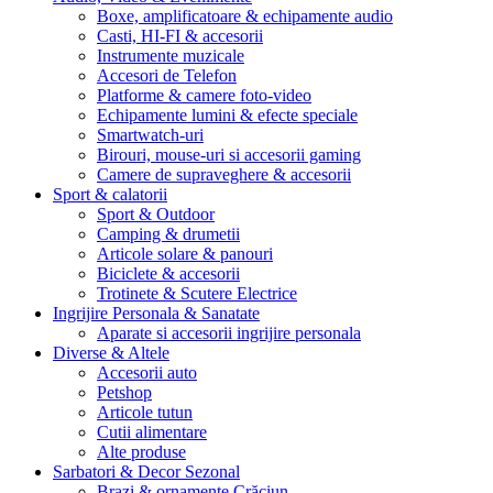
Boxe, amplificatoare & echipamente audio
Casti, HI-FI & accesorii
Instrumente muzicale
Accesori de Telefon
Platforme & camere foto-video
Echipamente lumini & efecte speciale
Smartwatch-uri
Birouri, mouse-uri si accesorii gaming
Camere de supraveghere & accesorii
Sport & calatorii
Sport & Outdoor
Camping & drumetii
Articole solare & panouri
Biciclete & accesorii
Trotinete & Scutere Electrice
Ingrijire Personala & Sanatate
Aparate si accesorii ingrijire personala
Diverse & Altele
Accesorii auto
Petshop
Articole tutun
Cutii alimentare
Alte produse
Sarbatori & Decor Sezonal
Brazi & ornamente Crăciun