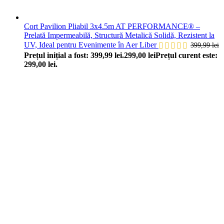
Cort Pavilion Pliabil 3x4.5m AT PERFORMANCE® –
Prelată Impermeabilă, Structură Metalică Solidă, Rezistent la
UV, Ideal pentru Evenimente în Aer Liber
399,99
lei
Prețul inițial a fost: 399,99 lei.
299,00
lei
Prețul curent este:
299,00 lei.