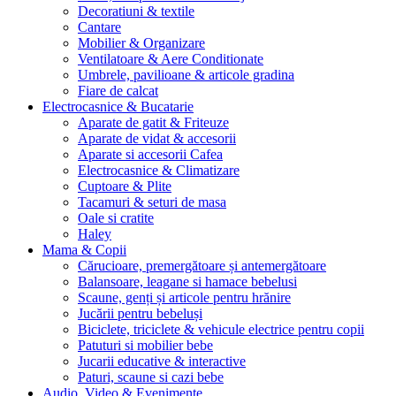
Decoratiuni & textile
Cantare
Mobilier & Organizare
Ventilatoare & Aere Conditionate
Umbrele, pavilioane & articole gradina
Fiare de calcat
Electrocasnice & Bucatarie
Aparate de gatit & Friteuze
Aparate de vidat & accesorii
Aparate si accesorii Cafea
Electrocasnice & Climatizare
Cuptoare & Plite
Tacamuri & seturi de masa
Oale si cratite
Haley
Mama & Copii
Cărucioare, premergătoare și antemergătoare
Balansoare, leagane si hamace bebelusi
Scaune, genți și articole pentru hrănire
Jucării pentru bebeluși
Biciclete, triciclete & vehicule electrice pentru copii
Patuturi si mobilier bebe
Jucarii educative & interactive
Paturi, scaune si cazi bebe
Audio, Video & Evenimente