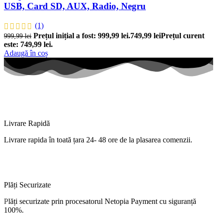
USB, Card SD, AUX, Radio, Negru
(1)
Prețul inițial a fost: 999,99 lei.
749,99
lei
Prețul curent
999,99
lei
este: 749,99 lei.
Adaugă în coș
Livrare Rapidă
Livrare
rapida
în
toată
țara
24- 48 ore de
la
plasarea comenzii.
Plăți Securizate
P
lăți
securizate
prin procesatorul Netopia Payment cu
siguranță
100%.