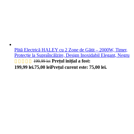
Plită Electrică HALEY cu 2 Zone de Gătit – 2000W, Timer,
Protecție la Supraîncălzire, Design Inoxidabil Elegant, Negru
Prețul inițial a fost:
199,99
lei
199,99 lei.
75,00
lei
Prețul curent este: 75,00 lei.