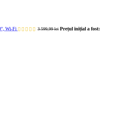
°, Wi-Fi
Prețul inițial a fost:
3.599,99
lei