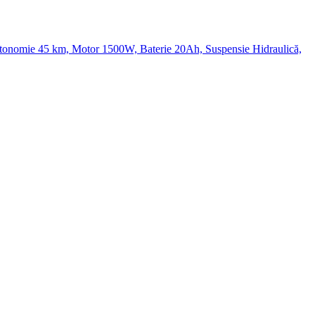
Autonomie 45 km, Motor 1500W, Baterie 20Ah, Suspensie Hidraulică,