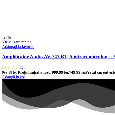
-25%
Vizualizare rapidă
Adăugați la favorite
Amplificator Audio AV-747 BT, 5 intrari microfon,
(1)
Prețul inițial a fost: 999,99 lei.
749,99
lei
Prețul curent este
999,99
lei
Adaugă în coș