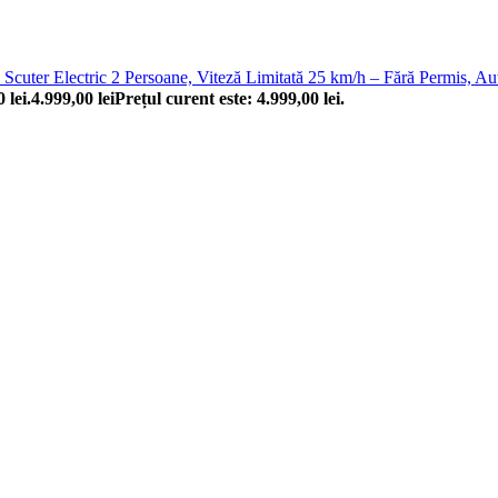
Scuter Electric 2 Persoane, Viteză Limitată 25 km/h – Fără Permis, 
 lei.
4.999,00
lei
Prețul curent este: 4.999,00 lei.