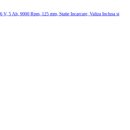
 5 Ah, 9000 Rpm, 125 mm, Statie Incarcare, Valiza Inclusa si