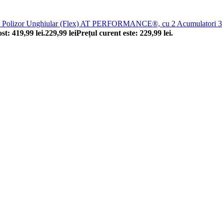
Polizor Unghiular (Flex) AT PERFORMANCE®, cu 2 Acumulatori 36 V,
ost: 419,99 lei.
229,99
lei
Prețul curent este: 229,99 lei.