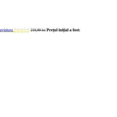
aviatura
Prețul inițial a fost:
219,99
lei