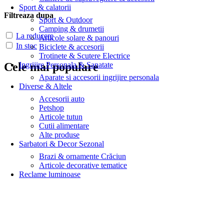
Sport & calatorii
Filtreaza dupa
Sport & Outdoor
Camping & drumetii
La reducere
Articole solare & panouri
In stoc
Biciclete & accesorii
Trotinete & Scutere Electrice
Ingrijire Personala & Sanatate
Cele mai populare
Aparate si accesorii ingrijire personala
Diverse & Altele
Accesorii auto
Petshop
Articole tutun
Cutii alimentare
Alte produse
Sarbatori & Decor Sezonal
Brazi & ornamente Crăciun
Articole decorative tematice
Reclame luminoase