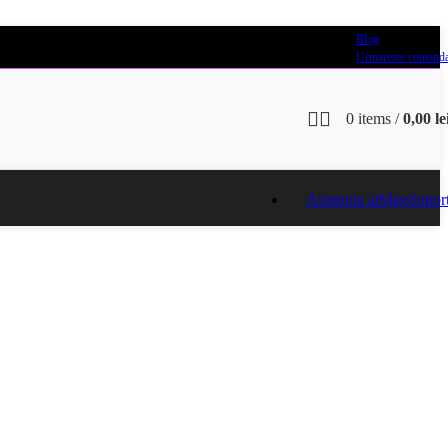
Blog
Urmareste comand
0
items
/
0,00
le
Asistenta atMag
Supor