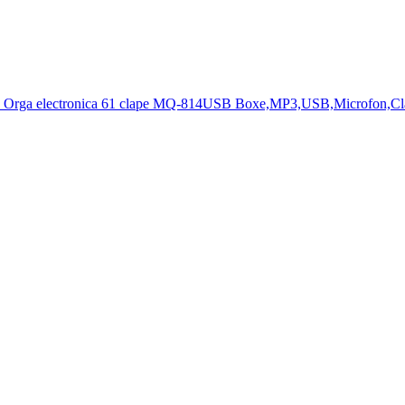
Orga electronica 61 clape MQ-814USB Boxe,MP3,USB,Microfon,Cl