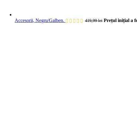
Accesorii, Negru/Galben.
Prețul inițial a f
419,99
lei