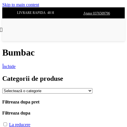
Skip to main content
LIVRARE RAPIDA 48 H
Ajutor 0376509796
Bumbac
Închide
Categorii de produse
Filtreaza dupa pret
Filtreaza dupa
La reducere