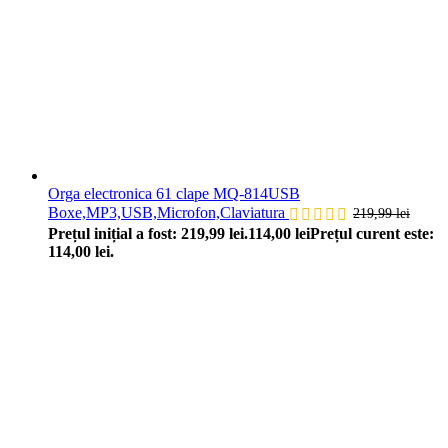
Orga electronica 61 clape MQ-814USB
Boxe,MP3,USB,Microfon,Claviatura
219,99
lei
Prețul inițial a fost: 219,99 lei.
114,00
lei
Prețul curent este:
114,00 lei.