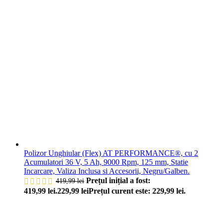
Polizor Unghiular (Flex) AT PERFORMANCE®, cu 2
Acumulatori 36 V, 5 Ah, 9000 Rpm, 125 mm, Statie
Incarcare, Valiza Inclusa si Accesorii, Negru/Galben.
Prețul inițial a fost:
419,99
lei
419,99 lei.
229,99
lei
Prețul curent este: 229,99 lei.