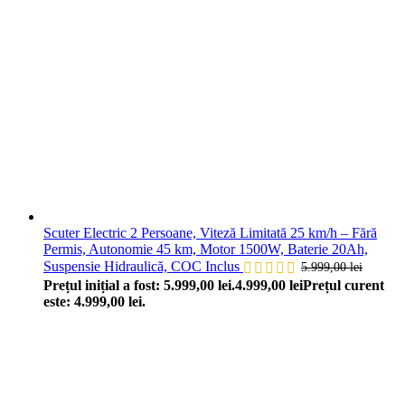
Scuter Electric 2 Persoane, Viteză Limitată 25 km/h – Fără
Permis, Autonomie 45 km, Motor 1500W, Baterie 20Ah,
Suspensie Hidraulică, COC Inclus
5.999,00
lei
Prețul inițial a fost: 5.999,00 lei.
4.999,00
lei
Prețul curent
este: 4.999,00 lei.