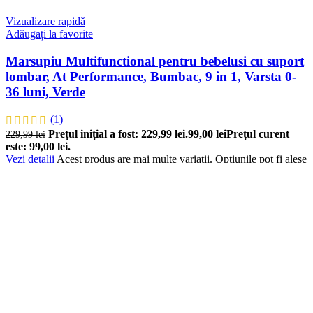
Vizualizare rapidă
Adăugați la favorite
Marsupiu Multifunctional pentru bebelusi cu suport
lombar, At Performance, Bumbac, 9 in 1, Varsta 0-
36 luni, Verde
(1)
Prețul inițial a fost: 229,99 lei.
99,00
lei
Prețul curent
229,99
lei
este: 99,00 lei.
Vezi detalii
Acest produs are mai multe variații. Opțiunile pot fi alese
în pagina produsului.
Livrare Rapidă
Livrare
rapida
în
toată
țara
24- 48 ore de
la
plasarea comenzii.