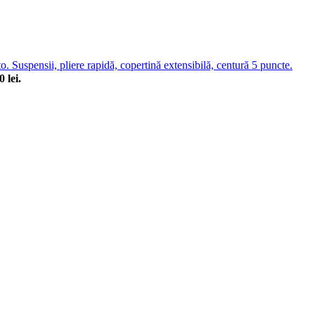
. Suspensii, pliere rapidă, copertină extensibilă, centură 5 puncte.
 lei.