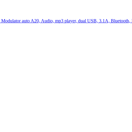
Modulator auto A20, Audio, mp3 player, dual USB, 3.1A, Bluetooth, 