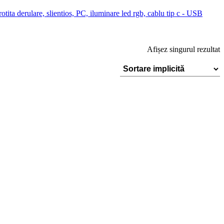
a derulare, slientios, PC, iluminare led rgb, cablu tip c - USB
Afișez singurul rezultat