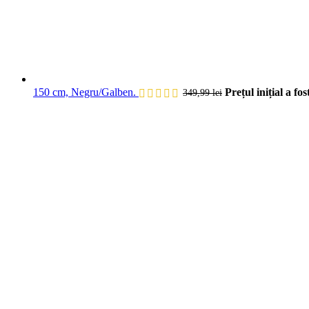
150 cm, Negru/Galben.
Prețul inițial a fos
349,99
lei