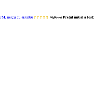
FM, negru cu argintiu
Prețul inițial a fost:
40,00
lei