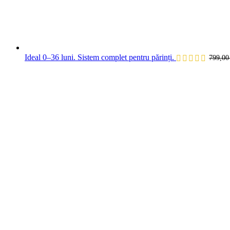
Ideal 0–36 luni. Sistem complet pentru părinți.
799,0