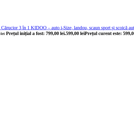
Cărucior 3 în 1 KIDOO – auto i-Size, landou, scaun sport și scoică auto
Prețul inițial a fost: 799,00 lei.
599,00
lei
Prețul curent este: 599,00
0
lei