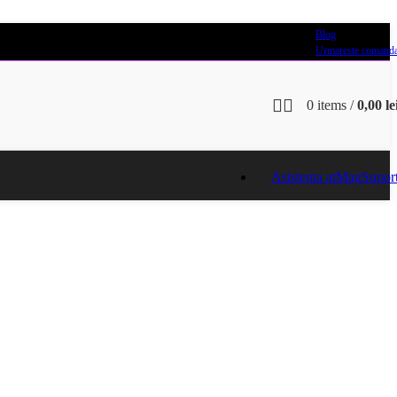
Blog
Urmareste comand
0
items
/
0,00
le
Asistenta atMag
Supor