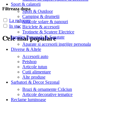
Sport & calatorii
Filtreaza dupa
Sport & Outdoor
Camping & drumetii
La reducere
Articole solare & panouri
In stoc
Biciclete & accesorii
Trotinete & Scutere Electrice
Ingrijire Personala & Sanatate
Cele mai populare
Aparate si accesorii ingrijire personala
Diverse & Altele
Accesorii auto
Petshop
Articole tutun
Cutii alimentare
Alte produse
Sarbatori & Decor Sezonal
Brazi & ornamente Crăciun
Articole decorative tematice
Reclame luminoase