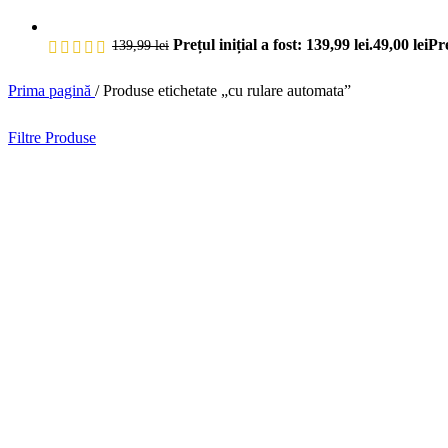
Prețul inițial a fost: 139,99 lei.
49,00
lei
Pre
139,99
lei
Prima pagină
/
Produse etichetate „cu rulare automata”
Filtre Produse