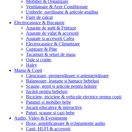
Mobilier & Organizare
Ventilatoare & Aere Conditionate
Umbrele, pavilioane & articole gradina
Fiare de calcat
Electrocasnice & Bucatarie
Aparate de gatit & Friteuze
Aparate de vidat & accesorii
Aparate si accesorii Cafea
Electrocasnice & Climatizare
Cuptoare & Plite
Tacamuri & seturi de masa
Oale si cratite
Haley
Mama & Copii
Cărucioare, premergătoare și antemergătoare
Balansoare, leagane si hamace bebelusi
Scaune, genți și articole pentru hrănire
Jucării pentru bebeluși
Biciclete, triciclete & vehicule electrice pentru copii
Patuturi si mobilier bebe
Jucarii educative & interactive
Paturi, scaune si cazi bebe
Audio, Video & Evenimente
Boxe, amplificatoare & echipamente audio
Casti, HI-FI & accesorii