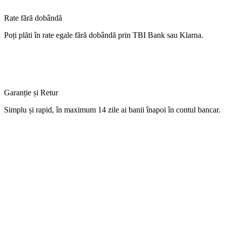
Rate fără dobândă
Poți
plăti
în
rate
egale
fără
dobândă
prin TBI Bank sau Klarna.
Garanție și Retur
Simplu
și
rapid,
în
maximum 14 zile
ai
banii
înapoi
în
contul
bancar.