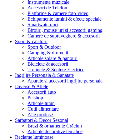
Instrumente muzicale
Accesori de Telefon
Platforme & camere foto-video
Echipamente lumini & efecte speciale
Smartwatch-uri
Birouri, mouse-uri si accesorii gaming
Camere de supraveghere & accesorii
Sport & calatorii
Sport & Outdoor
Camping & drumetii
Articole solare & panouri
Biciclete & accesorii
Trotinete & Scutere Electrice
Ingrijire Personala & Sanatate
Aparate si accesorii ingrijire personala
Diverse & Altele
Accesorii auto
Petshop
Articole tutun
Cutii alimentare
Alte produse
Sarbatori & Decor Sezonal
Brazi & ornamente Crăciun
Articole decorative tematice
Reclame luminoase