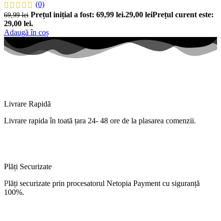
(0)
Prețul inițial a fost: 69,99 lei.
29,00
lei
Prețul curent este:
69,99
lei
29,00 lei.
Adaugă în coș
Livrare Rapidă
Livrare
rapida
în
toată
țara
24- 48 ore de
la
plasarea comenzii.
Plăți Securizate
P
lăți
securizate
prin procesatorul Netopia Payment cu
siguranță
100%.