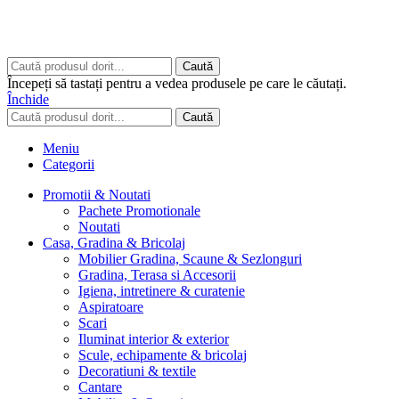
Copyrights © 2026 ART CLASS ELECTRONICS S.R.L. Toate
drepturile rezervate.
Built to Impress - AtumX Media
Caută
Începeți să tastați pentru a vedea produsele pe care le căutați.
Închide
Caută
Meniu
Categorii
Promotii & Noutati
Pachete Promotionale
Noutati
Casa, Gradina & Bricolaj
Mobilier Gradina, Scaune & Sezlonguri
Gradina, Terasa si Accesorii
Igiena, intretinere & curatenie
Aspiratoare
Scari
Iluminat interior & exterior
Scule, echipamente & bricolaj
Decoratiuni & textile
Cantare