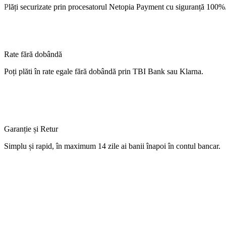
P
lăți
securizate
prin procesatorul Netopia Payment cu
siguranță
100%
Rate fără dobândă
Poți
plăti
în
rate
egale
fără
dobândă
prin TBI Bank sau Klarna.
Garanție și Retur
Simplu
și
rapid,
în
maximum 14 zile
ai
banii
înapoi
în
contul
bancar.