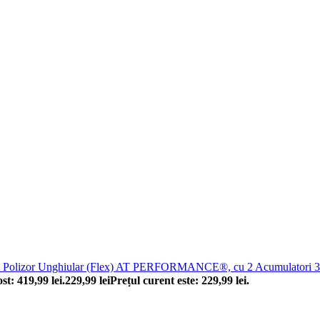
Polizor Unghiular (Flex) AT PERFORMANCE®, cu 2 Acumulatori 36 V,
ost: 419,99 lei.
229,99
lei
Prețul curent este: 229,99 lei.