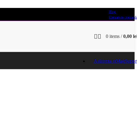
Blog
Urmareste comand
0
items
/
0,00
le
Asistenta atMag
Supor