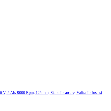
 5 Ah, 9000 Rpm, 125 mm, Statie Incarcare, Valiza Inclusa si