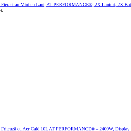
Fierastrau Mini cu Lant, AT PERFORMANCE®, 2X Lanturi, 2X Bater
i.
Friteuză cu Aer Cald 10L AT PERFORMANCE® – 2400W, Display Di