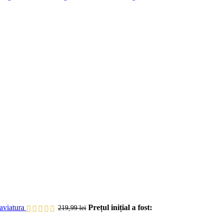
aviatura
Prețul inițial a fost:
219,99
lei