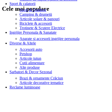
Sport & calatorii
Cele mai populare
Sport & Outdoor
Camping & drumetii
Articole solare & panouri
Biciclete & accesorii
Trotinete & Scutere Electrice
Ingrijire Personala & Sanatate
Aparate si accesorii ingrijire personala
Diverse & Altele
Accesorii auto
Petshop
Articole tutun
Cutii alimentare
Alte produse
Sarbatori & Decor Sezonal
Brazi & ornamente Crăciun
Articole decorative tematice
Reclame luminoase