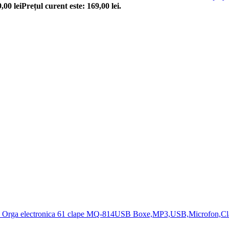
9,00
lei
Prețul curent este: 169,00 lei.
Orga electronica 61 clape MQ-814USB Boxe,MP3,USB,Microfon,Cl