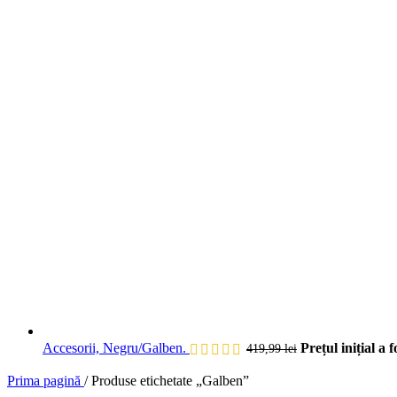
Accesorii, Negru/Galben.
Prețul inițial a f
419,99
lei
Prima pagină
/
Produse etichetate „Galben”