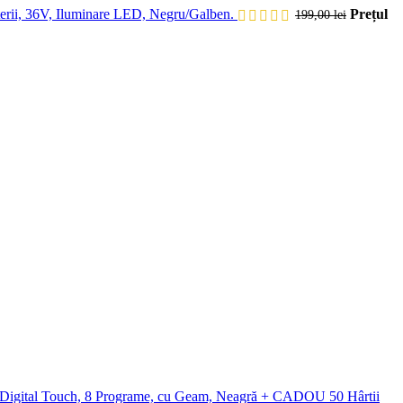
ii, 36V, Iluminare LED, Negru/Galben.
Prețul
199,00
lei
gital Touch, 8 Programe, cu Geam, Neagră + CADOU 50 Hârtii