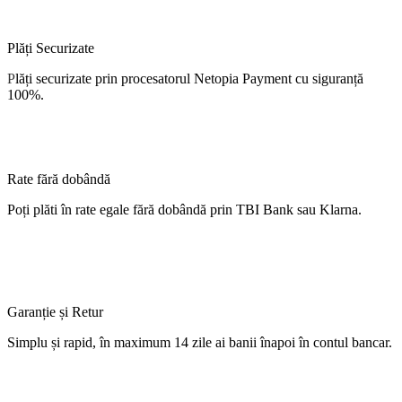
Plăți Securizate
P
lăți
securizate
prin procesatorul Netopia Payment cu
siguranță
100%.
Rate fără dobândă
Poți
plăti
în
rate
egale
fără
dobândă
prin TBI Bank sau Klarna.
Garanție și Retur
Simplu
și
rapid,
în
maximum 14 zile
ai
banii
înapoi
în
contul
bancar.