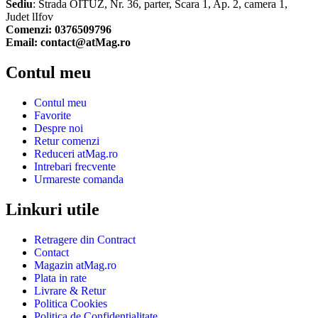
Sediu
: Strada OITUZ, Nr. 36, parter, Scara 1, Ap. 2, camera 1,
Judet lIfov
Comenzi: 0376509796
Email: contact@atMag.ro
Contul meu
Contul meu
Favorite
Despre noi
Retur comenzi
Reduceri atMag.ro
Intrebari frecvente
Urmareste comanda
Linkuri utile
Retragere din Contract
Contact
Magazin atMag.ro
Plata in rate
Livrare & Retur
Politica Cookies
Politica de Confidentialitate