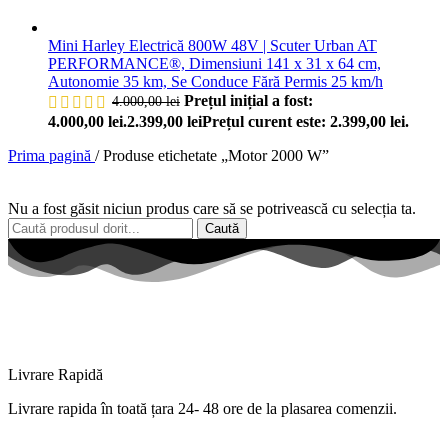
Mini Harley Electrică 800W 48V | Scuter Urban AT
PERFORMANCE®, Dimensiuni 141 x 31 x 64 cm,
Autonomie 35 km, Se Conduce Fără Permis 25 km/h
Prețul inițial a fost:
4.000,00
lei
4.000,00 lei.
2.399,00
lei
Prețul curent este: 2.399,00 lei.
Prima pagină
/
Produse etichetate „Motor 2000 W”
Nu a fost găsit niciun produs care să se potrivească cu selecția ta.
Caută
Livrare Rapidă
Livrare
rapida
în
toată
țara
24- 48 ore de
la
plasarea comenzii.