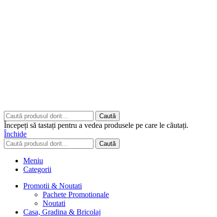
Copyrights © 2026 ART CLASS ELECTRONICS S.R.L. Toate
drepturile rezervate.
Built to Impress - AtumX Media
Caută
Începeți să tastați pentru a vedea produsele pe care le căutați.
Închide
Caută
Meniu
Categorii
Promotii & Noutati
Pachete Promotionale
Noutati
Casa, Gradina & Bricolaj