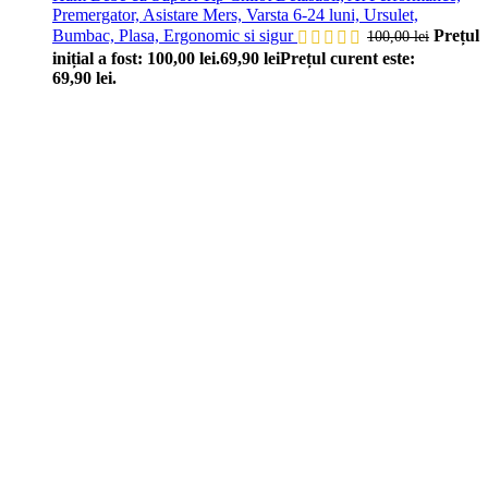
Premergator, Asistare Mers, Varsta 6-24 luni, Ursulet,
Bumbac, Plasa, Ergonomic si sigur
Prețul
100,00
lei
inițial a fost: 100,00 lei.
69,90
lei
Prețul curent este:
69,90 lei.