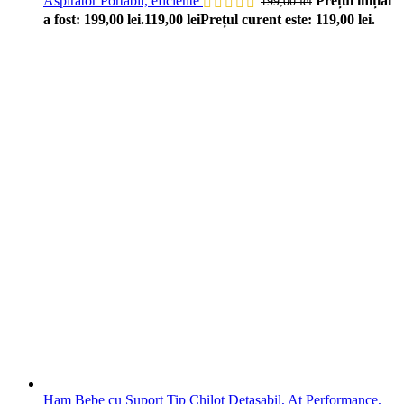
Aspirator Portabil, eficiente
Prețul inițial
199,00
lei
a fost: 199,00 lei.
119,00
lei
Prețul curent este: 119,00 lei.
Ham Bebe cu Suport Tip Chilot Detasabil, At Performance,