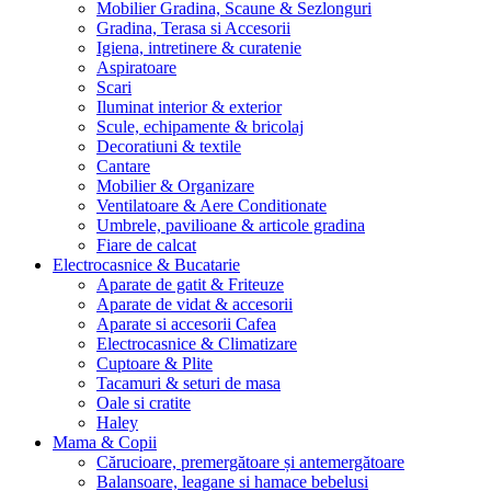
Mobilier Gradina, Scaune & Sezlonguri
Gradina, Terasa si Accesorii
Igiena, intretinere & curatenie
Aspiratoare
Scari
Iluminat interior & exterior
Scule, echipamente & bricolaj
Decoratiuni & textile
Cantare
Mobilier & Organizare
Ventilatoare & Aere Conditionate
Umbrele, pavilioane & articole gradina
Fiare de calcat
Electrocasnice & Bucatarie
Aparate de gatit & Friteuze
Aparate de vidat & accesorii
Aparate si accesorii Cafea
Electrocasnice & Climatizare
Cuptoare & Plite
Tacamuri & seturi de masa
Oale si cratite
Haley
Mama & Copii
Cărucioare, premergătoare și antemergătoare
Balansoare, leagane si hamace bebelusi