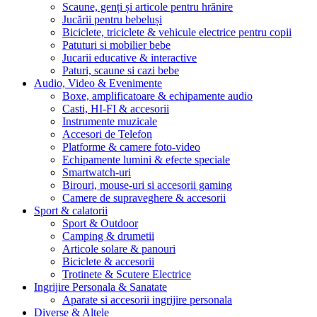
Scaune, genți și articole pentru hrănire
Jucării pentru bebeluși
Biciclete, triciclete & vehicule electrice pentru copii
Patuturi si mobilier bebe
Jucarii educative & interactive
Paturi, scaune si cazi bebe
Audio, Video & Evenimente
Boxe, amplificatoare & echipamente audio
Casti, HI-FI & accesorii
Instrumente muzicale
Accesori de Telefon
Platforme & camere foto-video
Echipamente lumini & efecte speciale
Smartwatch-uri
Birouri, mouse-uri si accesorii gaming
Camere de supraveghere & accesorii
Sport & calatorii
Sport & Outdoor
Camping & drumetii
Articole solare & panouri
Biciclete & accesorii
Trotinete & Scutere Electrice
Ingrijire Personala & Sanatate
Aparate si accesorii ingrijire personala
Diverse & Altele