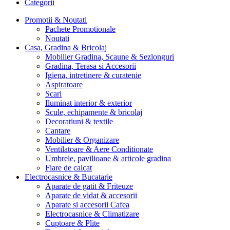
Categorii
Promotii & Noutati
Pachete Promotionale
Noutati
Casa, Gradina & Bricolaj
Mobilier Gradina, Scaune & Sezlonguri
Gradina, Terasa si Accesorii
Igiena, intretinere & curatenie
Aspiratoare
Scari
Iluminat interior & exterior
Scule, echipamente & bricolaj
Decoratiuni & textile
Cantare
Mobilier & Organizare
Ventilatoare & Aere Conditionate
Umbrele, pavilioane & articole gradina
Fiare de calcat
Electrocasnice & Bucatarie
Aparate de gatit & Friteuze
Aparate de vidat & accesorii
Aparate si accesorii Cafea
Electrocasnice & Climatizare
Cuptoare & Plite