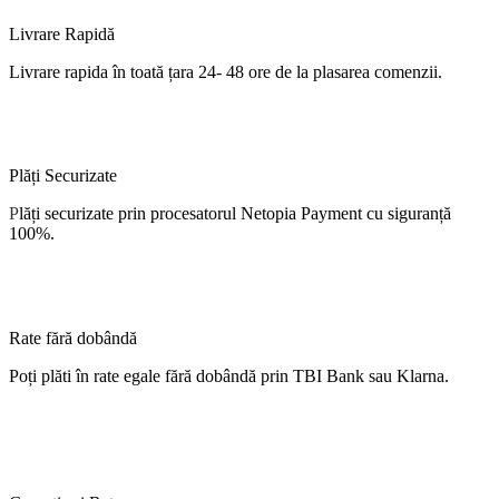
Livrare Rapidă
Livrare
rapida
în
toată
țara
24- 48 ore de
la
plasarea comenzii.
Plăți Securizate
P
lăți
securizate
prin procesatorul Netopia Payment cu
siguranță
100%.
Rate fără dobândă
Poți
plăti
în
rate
egale
fără
dobândă
prin TBI Bank sau Klarna.