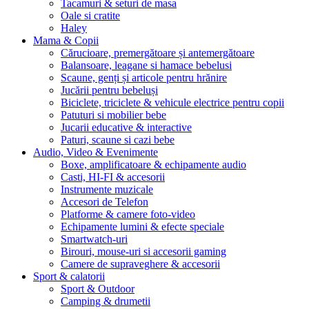
Tacamuri & seturi de masa
Oale si cratite
Haley
Mama & Copii
Cărucioare, premergătoare și antemergătoare
Balansoare, leagane si hamace bebelusi
Scaune, genți și articole pentru hrănire
Jucării pentru bebeluși
Biciclete, triciclete & vehicule electrice pentru copii
Patuturi si mobilier bebe
Jucarii educative & interactive
Paturi, scaune si cazi bebe
Audio, Video & Evenimente
Boxe, amplificatoare & echipamente audio
Casti, HI-FI & accesorii
Instrumente muzicale
Accesori de Telefon
Platforme & camere foto-video
Echipamente lumini & efecte speciale
Smartwatch-uri
Birouri, mouse-uri si accesorii gaming
Camere de supraveghere & accesorii
Sport & calatorii
Sport & Outdoor
Camping & drumetii