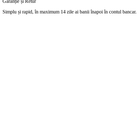
Garanție și Retur
Simplu
și
rapid,
în
maximum 14 zile
ai
banii
înapoi
în
contul
bancar.