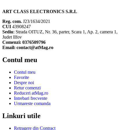
ART CLASS ELECTRONICS S.R.L
Reg. com.
J23/1634/2021
CUI
43908247
Sediu
: Strada OITUZ, Nr. 36, parter, Scara 1, Ap. 2, camera 1,
Judet lIfov
Comenzi: 0376509796
Email: contact@atMag.ro
Contul meu
Contul meu
Favorite
Despre noi
Retur comenzi
Reduceri atMag.ro
Intrebari frecvente
Urmareste comanda
Linkuri utile
Retragere din Contract