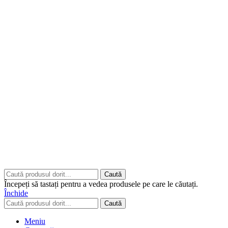
Copyrights © 2026 ART CLASS ELECTRONICS S.R.L. Toate
drepturile rezervate.
Built to Impress - AtumX Media
Caută
Începeți să tastați pentru a vedea produsele pe care le căutați.
Închide
Caută
Meniu