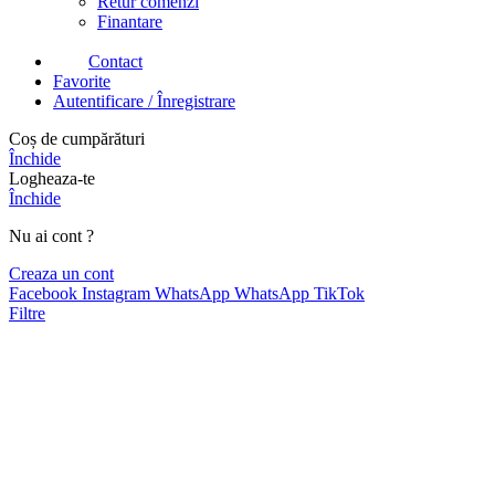
Retur comenzi
Finantare
Contact
Favorite
Autentificare / Înregistrare
Coș de cumpărături
Închide
Logheaza-te
Închide
Nu ai cont ?
Creaza un cont
Facebook
Instagram
WhatsApp
WhatsApp
TikTok
Filtre