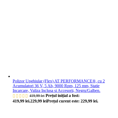
Polizor Unghiular (Flex) AT PERFORMANCE®, cu 2
Acumulatori 36 V, 5 Ah, 9000 Rpm, 125 mm, Statie
Incarcare, Valiza Inclusa si Accesorii, Negru/Galben.
Prețul inițial a fost:
419,99
lei
419,99 lei.
229,99
lei
Prețul curent este: 229,99 lei.