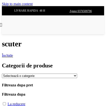
Skip to main content
LIVRARE RAPIDA 48 H
Ajutor 0376509796
scuter
Închide
Categorii de produse
Filtreaza dupa pret
Filtreaza dupa
La reducere