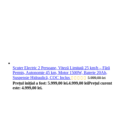
Scuter Electric 2 Persoane, Viteză Limitată 25 km/h – Fără
Permis, Autonomie 45 km, Motor 1500W, Baterie 20Ah,
Suspensie Hidraulică, COC Inclus
5.999,00
lei
Prețul inițial a fost: 5.999,00 lei.
4.999,00
lei
Prețul curent
este: 4.999,00 lei.