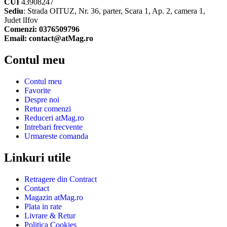
CUI
43908247
Sediu
: Strada OITUZ, Nr. 36, parter, Scara 1, Ap. 2, camera 1,
Judet lIfov
Comenzi: 0376509796
Email: contact@atMag.ro
Contul meu
Contul meu
Favorite
Despre noi
Retur comenzi
Reduceri atMag.ro
Intrebari frecvente
Urmareste comanda
Linkuri utile
Retragere din Contract
Contact
Magazin atMag.ro
Plata in rate
Livrare & Retur
Politica Cookies