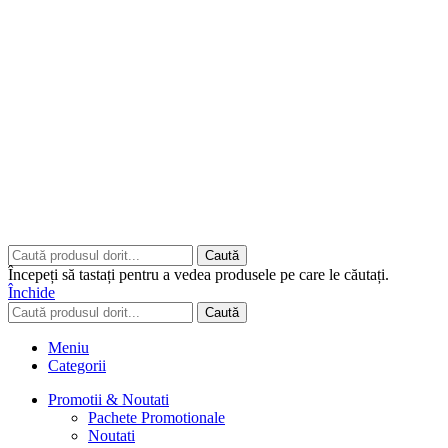
Copyrights © 2026 ART CLASS ELECTRONICS S.R.L. Toate
drepturile rezervate.
Built to Impress - AtumX Media
Caută
Începeți să tastați pentru a vedea produsele pe care le căutați.
Închide
Caută
Meniu
Categorii
Promotii & Noutati
Pachete Promotionale
Noutati