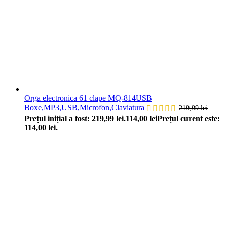
Orga electronica 61 clape MQ-814USB
Boxe,MP3,USB,Microfon,Claviatura
219,99
lei
Prețul inițial a fost: 219,99 lei.
114,00
lei
Prețul curent este:
114,00 lei.