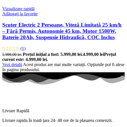
Vizualizare rapidă
Adăugați la favorite
Scuter Electric 2 Persoane, Viteză Limitată 25 km/h
– Fără Permis, Autonomie 45 km, Motor 1500W,
Baterie 20Ah, Suspensie Hidraulică, COC Inclus
(1)
Prețul inițial a fost: 5.999,00 lei.
4.999,00
lei
Prețul
5.999,00
lei
curent este: 4.999,00 lei.
Vezi detalii
Acest produs are mai multe variații. Opțiunile pot fi alese
în pagina produsului.
Livrare Rapidă
Livrare
rapida
în
toată
țara
24- 48 ore de
la
plasarea comenzii.