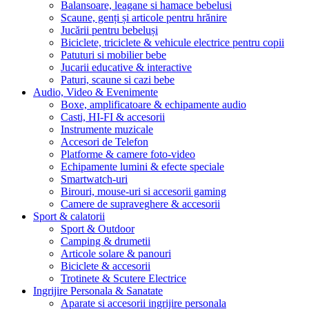
Balansoare, leagane si hamace bebelusi
Scaune, genți și articole pentru hrănire
Jucării pentru bebeluși
Biciclete, triciclete & vehicule electrice pentru copii
Patuturi si mobilier bebe
Jucarii educative & interactive
Paturi, scaune si cazi bebe
Audio, Video & Evenimente
Boxe, amplificatoare & echipamente audio
Casti, HI-FI & accesorii
Instrumente muzicale
Accesori de Telefon
Platforme & camere foto-video
Echipamente lumini & efecte speciale
Smartwatch-uri
Birouri, mouse-uri si accesorii gaming
Camere de supraveghere & accesorii
Sport & calatorii
Sport & Outdoor
Camping & drumetii
Articole solare & panouri
Biciclete & accesorii
Trotinete & Scutere Electrice
Ingrijire Personala & Sanatate
Aparate si accesorii ingrijire personala