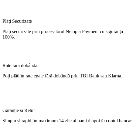
Plăți Securizate
P
lăți
securizate
prin procesatorul Netopia Payment cu
siguranță
100%.
Rate fără dobândă
Poți
plăti
în
rate
egale
fără
dobândă
prin TBI Bank sau Klarna.
Garanție și Retur
Simplu
și
rapid,
în
maximum 14 zile
ai
banii
înapoi
în
contul
bancar.