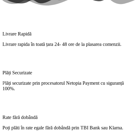
Livrare Rapidă
Livrare
rapida
în
toată
țara
24- 48 ore de
la
plasarea comenzii.
Plăți Securizate
P
lăți
securizate
prin procesatorul Netopia Payment cu
siguranță
100%.
Rate fără dobândă
Poți
plăti
în
rate
egale
fără
dobândă
prin TBI Bank sau Klarna.