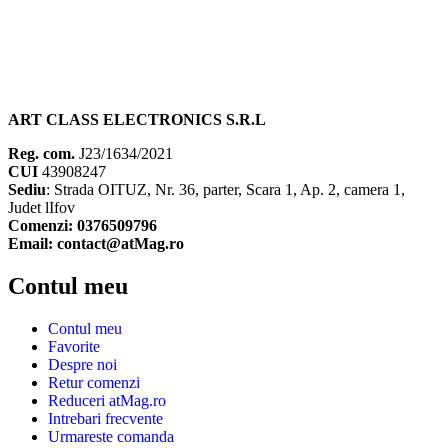
ART CLASS ELECTRONICS S.R.L
Reg. com.
J23/1634/2021
CUI
43908247
Sediu
: Strada OITUZ, Nr. 36, parter, Scara 1, Ap. 2, camera 1,
Judet lIfov
Comenzi: 0376509796
Email: contact@atMag.ro
Contul meu
Contul meu
Favorite
Despre noi
Retur comenzi
Reduceri atMag.ro
Intrebari frecvente
Urmareste comanda