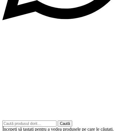
Copyrights © 2026 ART CLASS ELECTRONICS S.R.L. Toate
drepturile rezervate.
Built to Impress - AtumX Media
Caută
Începeți să tastați pentru a vedea produsele pe care le căutați.