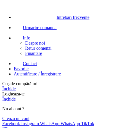
Intrebari frecvente
Urmarire comanda
Info
Despre noi
Retur comenzi
Finantare
Contact
Favorite
Autentificare / Înregistrare
Coș de cumpărături
Închide
Logheaza-te
Închide
Nu ai cont ?
Creaza un cont
Facebook
Instagram
WhatsApp
WhatsApp
TikTok