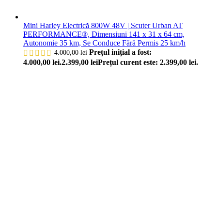
Mini Harley Electrică 800W 48V | Scuter Urban AT
PERFORMANCE®, Dimensiuni 141 x 31 x 64 cm,
Autonomie 35 km, Se Conduce Fără Permis 25 km/h
Prețul inițial a fost:
4.000,00
lei
4.000,00 lei.
2.399,00
lei
Prețul curent este: 2.399,00 lei.