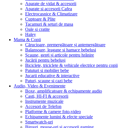
Aparate de vidat & accesorii
Aparate si accesorii Cafea
Electrocasnice & Climatizare
Cuptoare & Plite
Tacamuri & seturi de masa
Oale si cratite
Haley
Mama & Copii
Cărucioare, premergătoare și antemergătoare
Balansoare, leagane si hamace bebelusi
Scaune, genți și articole pentru hrănire
Jucării pentru bebeluși
Biciclete, triciclete & vehicule electrice pentru copii
Patuturi si mobilier bebe
Jucarii educative & interactive
Paturi, scaune si cazi bebe
Audio, Video & Evenimente
Boxe, amplificatoare & echipamente audio
Casti, HI-FI & accesorii
Instrumente muzicale
Accesori de Telefon
Platforme & camere foto-video
Echipamente lumini & efecte speciale
Smartwatch-uri
Birouri, mouse-uri si accesorii gaming