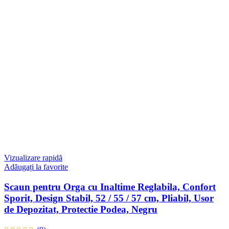
Vizualizare rapidă
Adăugați la favorite
Scaun pentru Orga cu Inaltime Reglabila, Confort
Sporit, Design Stabil, 52 / 55 / 57 cm, Pliabil, Usor
de Depozitat, Protectie Podea, Negru