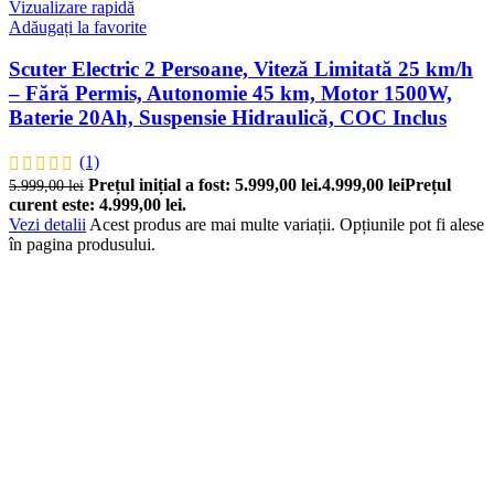
Vizualizare rapidă
Adăugați la favorite
Scuter Electric 2 Persoane, Viteză Limitată 25 km/h
– Fără Permis, Autonomie 45 km, Motor 1500W,
Baterie 20Ah, Suspensie Hidraulică, COC Inclus
(1)
Prețul inițial a fost: 5.999,00 lei.
4.999,00
lei
Prețul
5.999,00
lei
curent este: 4.999,00 lei.
Vezi detalii
Acest produs are mai multe variații. Opțiunile pot fi alese
în pagina produsului.