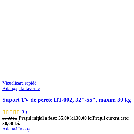
Vizualizare rapidă
Adăugați la favorite
Suport TV de perete HT-002, 32″-55″, maxim 30 kg
(0)
Prețul inițial a fost: 35,00 lei.
30,00
lei
Prețul curent este:
35,00
lei
30,00 lei.
Adaugă în coș