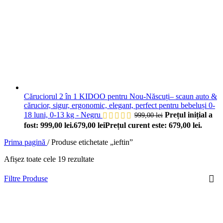
Căruciorul 2 în 1 KIDOO pentru Nou-Născuți– scaun auto &
cărucior, sigur, ergonomic, elegant, perfect pentru bebeluși 0-
18 luni, 0-13 kg -
Negru
Prețul inițial a
999,00
lei
fost: 999,00 lei.
679,00
lei
Prețul curent este: 679,00 lei.
Prima pagină
/
Produse etichetate „ieftin”
Afișez toate cele 19 rezultate
Filtre Produse