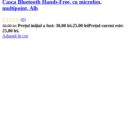
Casca Bluetooth Hands-Free, cu microfon,
multipoint, Alb
(0)
Prețul inițial a fost: 30,00 lei.
25,00
lei
Prețul curent este:
30,00
lei
25,00 lei.
Adaugă în coș