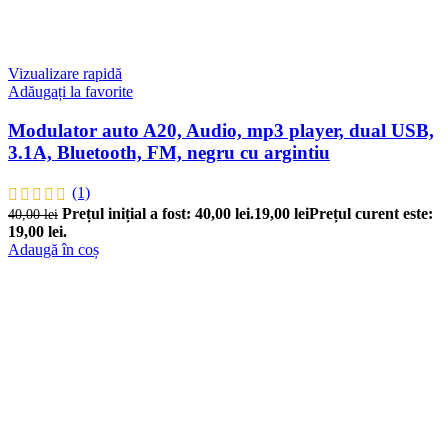
Vizualizare rapidă
Adăugați la favorite
Modulator auto A20, Audio, mp3 player, dual USB,
3.1A, Bluetooth, FM, negru cu argintiu
(1)
Prețul inițial a fost: 40,00 lei.
19,00
lei
Prețul curent este:
40,00
lei
19,00 lei.
Adaugă în coș