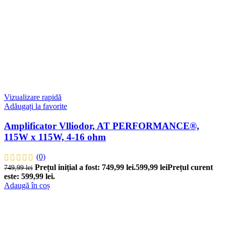
Vizualizare rapidă
Adăugați la favorite
Amplificator Vlliodor, AT PERFORMANCE®,
115W x 115W, 4-16 ohm
(0)
Prețul inițial a fost: 749,99 lei.
599,99
lei
Prețul curent
749,99
lei
este: 599,99 lei.
Adaugă în coș