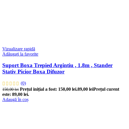
Vizualizare rapidă
Adăugați la favorite
Suport Boxa Trepied Argintiu , 1.8m , Stander
Stativ Picior Boxa Difuzor
(0)
Prețul inițial a fost: 150,00 lei.
89,00
lei
Prețul curent
150,00
lei
este: 89,00 lei.
Adaugă în coș