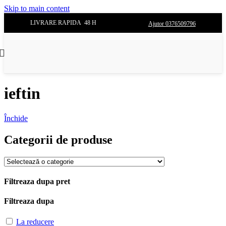
Skip to main content
LIVRARE RAPIDA 48 H
Ajutor 0376509796
ieftin
Închide
Categorii de produse
Filtreaza dupa pret
Filtreaza dupa
La reducere