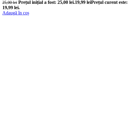
Prețul inițial a fost: 25,00 lei.
19,99
lei
Prețul curent este:
25,00
lei
19,99 lei.
Adaugă în coș