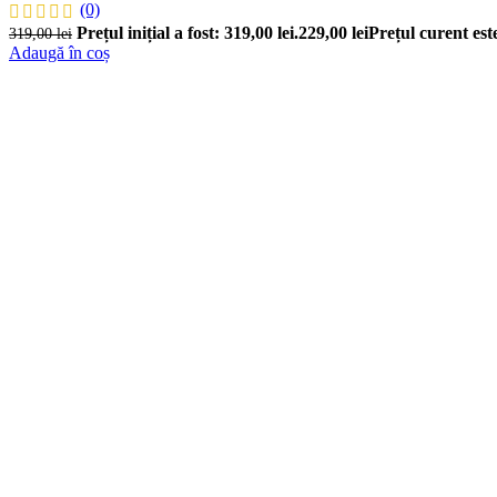
(0)
Prețul inițial a fost: 319,00 lei.
229,00
lei
Prețul curent este
319,00
lei
Adaugă în coș