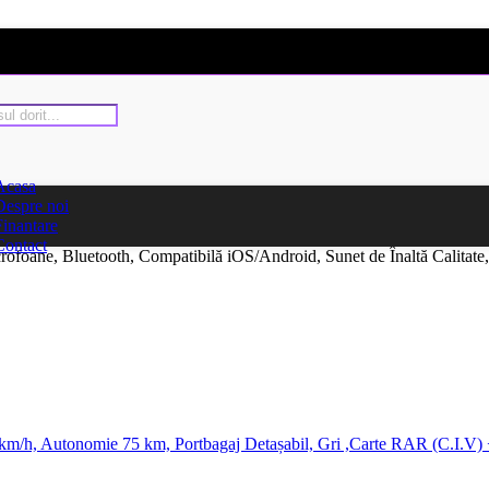
Acasa
Despre noi
Finantare
Contact
rofoane, Bluetooth, Compatibilă iOS/Android, Sunet de Înaltă Calitate
 km/h, Autonomie 75 km, Portbagaj Detașabil, Gri ,Carte RAR (C.I