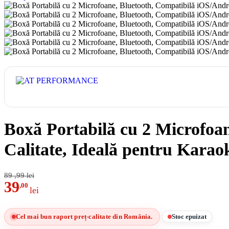
Boxă Portabilă cu 2 Microfoan
Calitate, Ideală pentru Kara
89
,99
lei
39
,00
lei
Cel mai bun raport preț-calitate din România.
Stoc epuizat