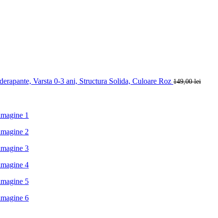
iderapante, Varsta 0-3 ani, Structura Solida, Culoare Roz
149,00
lei