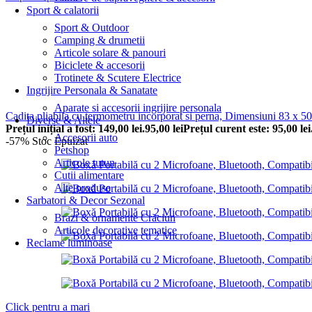
Sport & calatorii
Sport & Outdoor
Camping & drumetii
Articole solare & panouri
Biciclete & accesorii
Trotinete & Scutere Electrice
Ingrijire Personala & Sanatate
Aparate si accesorii ingrijire personala
Cadita pliabila cu termometru incorporat si perna, Dimensiuni 83 x 50 
Diverse & Altele
Prețul inițial a fost: 149,00 lei.
95,00
lei
Prețul curent este: 95,00 lei
Accesorii auto
-57%
Stoc Epuizat
Petshop
Articole tutun
Cutii alimentare
Alte produse
Sarbatori & Decor Sezonal
Brazi & ornamente Crăciun
Articole decorative tematice
Reclame luminoase
Click pentru a mari