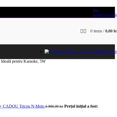
Blog
Urmareste comand
0
items
/
0,00
le
Asistenta atMag
Supor
, Ideală pentru Karaoke, 5W
.V) + CADOU Tricou N-Moto
Prețul inițial a fost:
6.800,00
lei