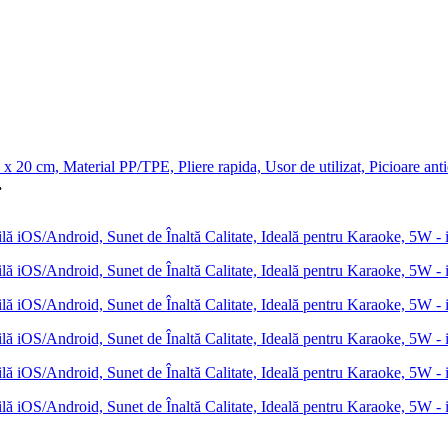
x 20 cm, Material PP/TPE, Pliere rapida, Usor de utilizat, Picioare ant
.