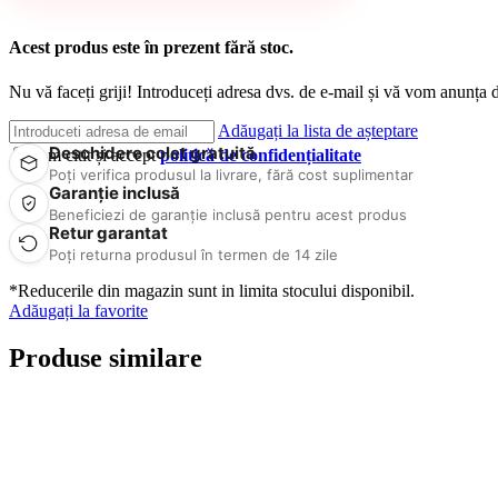
Acest produs este în prezent fără stoc.
Nu vă faceți griji! Introduceți adresa dvs. de e-mail și vă vom anunța d
Adăugați la lista de așteptare
Deschidere colet gratuită
Am citit și accept
politică de confidențialitate
Poți verifica produsul la livrare, fără cost suplimentar
Garanție inclusă
Beneficiezi de garanție inclusă pentru acest produs
Retur garantat
Poți returna produsul în termen de 14 zile
*Reducerile din magazin sunt in limita stocului disponibil.
Adăugați la favorite
Produse similare