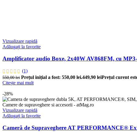
Vizualizare rapidă
Adăugați la favorite
Amplificator audio Boxe, 2x40W AV868FM, cu MP3-p
(1)
Prețul inițial a fost: 550,00 lei.
449,90
lei
Prețul curent este
550,00
lei
Citește mai mult
-28%
Vizualizare rapidă
Adăugați la favorite
Cameră de Supraveghere AT PERFORMANCE® Exterior